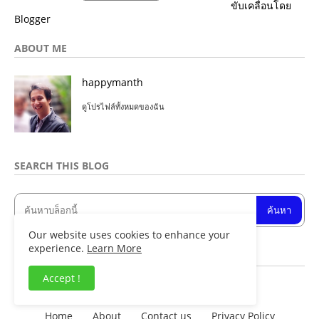
ขับเคลื่อนโดย
Blogger
ABOUT ME
happymanth
ดูโปรไฟล์ทั้งหมดของฉัน
SEARCH THIS BLOG
Our website uses cookies to enhance your
experience.
Learn More
จำนวนการดูหน้าเว็บรวม
Accept !
8
4
8
0
4
3
Home
About
Contact us
Privacy Policy