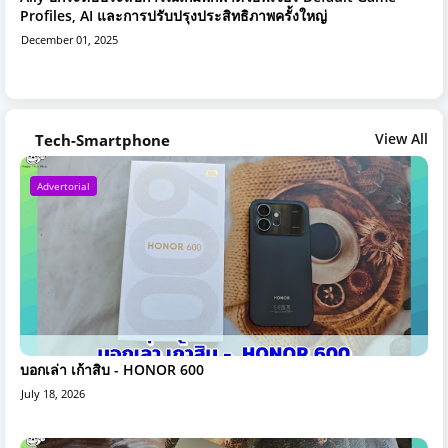
Profiles, AI และการปรับปรุงประสิทธิภาพครั้งใหญ่
December 01, 2025
View All
Tech-Smartphone
Advertorial
บอกเล่า เก้าสิบ - HONOR 600
July 18, 2026