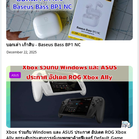
บอกเล่า เก้าสิบ - Baseus Bass BP1 NC
December 22, 2025
ASUS
Xbox ร่วมกับ Windows และ ASUS ประกาศ อัปเดต ROG Xbox
Ally ยกระดับประสบการณ์เกมพกพาด้วยฟีเจอร์ Default Game