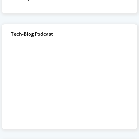
Tech-Blog Podcast