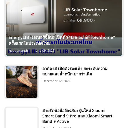
EnergyLIB (เอเนอร์จี้ลิบ) เปิดตัว "LIB Solar Townhome"
ครั้งแรกในประเทศไทย
happymanth
June 09, 2025
อาดิดาส เปิดตัวรองเท้า ยกระดับความ
สบายและน้ำหนักเบากว่าเดิม
December 12, 2024
สายรัดข้อมืออัจฉริยะรุ่นใหม่ Xiaomi
Smart Band 9 Pro และ Xiaomi Smart
Band 9 Active