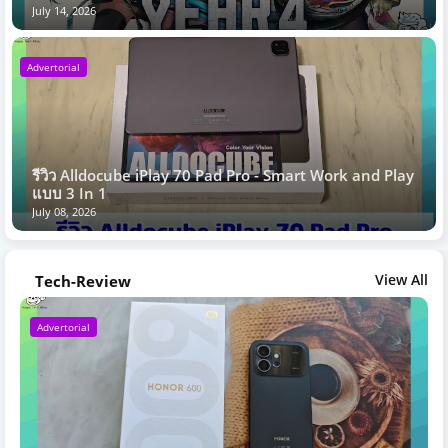
July 14, 2026
Advertorial
รีวิว Alldocube iPlay 70 Pad Pro - Smart Work and Play
แบบ 3 In 1
July 08, 2026
View All
Tech-Review
Advertorial