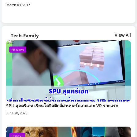
March 03, 2017
View All
Tech-Family
PR News
SPU สุดครีเอท เรียนโลจิสติกส์ผ่านบอร์ดเกมและ VR รายแรก
June 20, 2025
Disney+