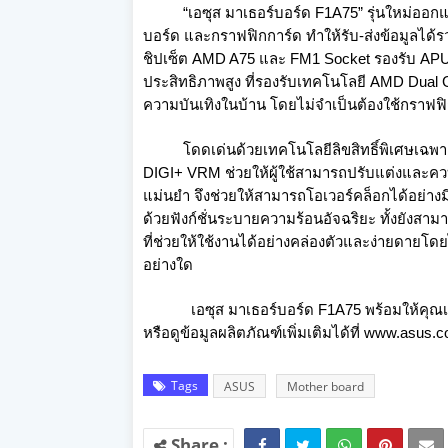
“เอซุส มาเธอร์บอร์ด F1A75” รุ่นใหม่ออกแบบ
บอร์ด และกราฟฟิกการ์ด ทำให้รับ-ส่งข้อมูลได้
ชิปเซ็ต AMD A75 และ FM1 Socket รองรับ APU 
ประสิทธิภาพสูง ที่รองรับเทคโนโลยี AMD Dual 
ความบันเทิงในบ้าน โดยไม่จำเป็นต้องใช้กราฟฟิกก
โดดเด่นด้วยเทคโนโลยีลิขสิทธิ์พิเศษเฉพาะจา
DIGI+ VRM ช่วยให้ผู้ใช้สามารถปรับแต่งและคว
แม่นยำ จึงช่วยให้สามารถโอเวอร์คล็อกได้อย่างม
ด้วยฟังก์ชั่นระบายความร้อนอัจฉริยะ ทั้งยังสาม
ที่ช่วยให้ใช้งานได้อย่างคล่องตัวและง่ายดายโดยไ
อย่างใด
เอซุส มาเธอร์บอร์ด F1A75 พร้อมให้คุณเป็นเจ
หรือดูข้อมูลผลิตภัณฑ์เพิ่มเติมได้ที่ www.asus.c
Tags
ASUS
Mother board