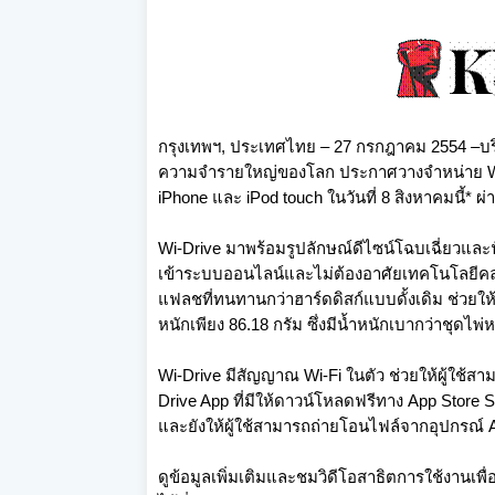
กรุงเทพฯ, ประเทศไทย – 27 กรกฎาคม 2554 –บริ
ความจำรายใหญ่ของโลก ประกาศวางจำหน่าย Wi-D
iPhone และ iPod touch ในวันที่ 8 สิงหาคมนี้* 
Wi-Drive มาพร้อมรูปลักษณ์ดีไซน์โฉบเฉี่ยวและฟังก
เข้าระบบออนไลน์และไม่ต้องอาศัยเทคโนโลยีคลา
แฟลชที่ทนทานกว่าฮาร์ดดิสก์แบบดั้งเดิม ช่วยให
หนักเพียง 86.18 กรัม ซึ่งมีน้ำหนักเบากว่าชุดไพ่ห
Wi-Drive มีสัญญาณ Wi-Fi ในตัว ช่วยให้ผู้ใช้
Drive App ที่มีให้ดาวน์โหลดฟรีทาง App Store
และยังให้ผู้ใช้สามารถถ่ายโอนไฟล์จากอุปกรณ์ 
ดูข้อมูลเพิ่มเติมและชมวิดีโอสาธิตการใช้งานเพื