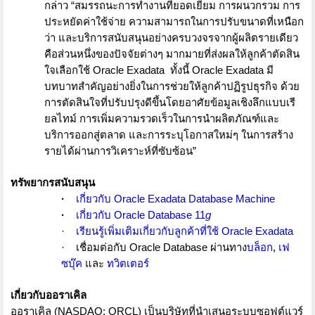
กล่าว
“
สมรรถนะการทำงานที่ยอดเยี่ยม การผนวกรวม การ
ประหยัดค่าใช้จ่าย ความสามารถในการปรับขนาดที่เหนื
อก
ว่า และบริการสนับสนุนอย่
างครบวงจรจากผู้ผลิตรายเดียว
คือส่วนหนึ่งของปัจจัยต่างๆ มากมายที่ส่งผลให้ลูกค้าตัดสิ
น
ใจเลือกใช้
Oracle Exadata
ทั้งนี้
Oracle Exadata
มี
บทบาทสำคัญอย่างยิ่งในการช่
วยให้ลูกค้าปฏิรูปธุรกิจ ด้วย
การตัดสินใจที่ปรับปรุงดีขึ
้นโดยอาศัยข้อมูลเชิงลึกแบบเรี
ยลไทม์ การเพิ่มความรวดเร็วในการนำผลิ
ตภัณฑ์และ
บริการออกสู่ตลาด และการระบุโอกาสใหม่ๆ ในการสร้าง
รายได้ผ่านการวิ
เคราะห์ที่ซับซ้อน
”
ทรัพยากรสนับสนุน
·
เกี่ยวกับ
Oracle Exadata Database Machine
·
เกี่ยวกับ
Oracle Database 11
g
·
เรียนรู้เพิ่มเติมเกี่ยวกับลู
กค้าที่ใช้
Oracle Exadata
·
เชื่อมต่อกับ
Oracle Database
ผ่านทาง
บล็อก
,
เฟ
ซบุ๊ค
และ
ทวิตเตอร์
เกี่ยวกับออราเคิล
ออราเคิล
(NASDAQ: ORCL)
เป็นบริษัทที่นำเสนอระบบซอฟต์
แวร์