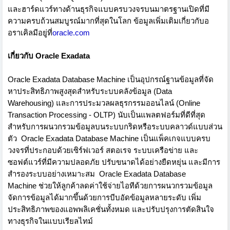
และฮาร์ดแวร์ทางด้านธุรกิ
จแบบครบวงจรบนมาตรฐานเปิดที่มี
ความครบถ้วนสมบูรณ์มากที่สุ
ดในโลก ข้อมูลเพิ่มเติมเกี่ยวกั
บอ
อราเคิลมีอยู่ที่
oracle.com
เกี่ยวกับ
Oracle Exadata
Oracle Exadata Database Machine
เป็นอุปกรณ์ฐานข้อมูลที่จั
ด
หาประสิทธิภาพสูงสุดสำหรั
บระบบคลังข้อมูล
(Data
Warehousing)
และการประมวลผลธุรกรรมออนไลน์ (
Online
Transaction Processing - OLTP)
นับเป็นแพลตฟอร์มที่ดีที่สุ
ด
สำหรับการผนวกรวมข้อมู
ลบนระบบกริดหรือระบบคลาวด์แบบส่
วน
ตัว
Oracle Exadata Database Machine
เป็นแพ็คเกจแบบครบ
วงจรที่
ประกอบด้วยเซิร์ฟเวอร์
สตอเรจ ระบบเครือข่าย และ
ซอฟต์แวร์ที่มีความปลอดภัย ปรับขนาดได้อย่างยืดหยุ่น
และมีการ
สำรองระบบอย่างเหมาะสม
Oracle Exadata Database
Machine
ช่วยให้ลูกค้าลดค่าใช้จ่ายไอที
ด้วยการผนวกรวมข้อมูล
จัดการข้อมูลได้มากขึ้นด้
วยการบีบอัดข้อมูลหลายระดับ เพิ่ม
ประสิทธิภาพของแอพพลิเคชั่
นทั้งหมด
และปรับปรุงการตัดสินใจ
ทางธุรกิ
จในแบบเรียลไทม์