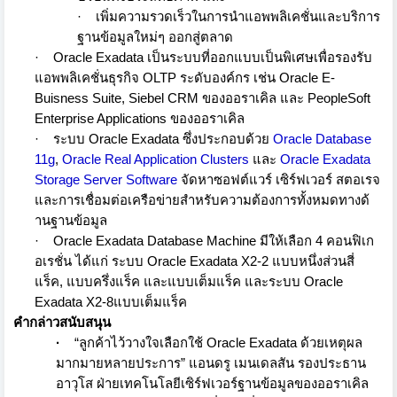
·
เพิ่มความรวดเร็วในการนำแอพพลิ
เคชั่นและบริการ
ฐานข้อมูลใหม่ๆ ออกสู่ตลาด
·
Oracle Exadata
เป็นระบบที่ออกแบบเป็นพิเศษเพื่
อรองรับ
แอพพลิเคชั่นธุรกิจ
OLTP
ระดับองค์กร เช่น
Oracle E-
Buisness Suite, Siebel CRM
ของออราเคิล และ
PeopleSoft
Enterprise Applications
ของออราเคิล
·
ระบบ
Oracle Exadata
ซึ่งประกอบด้วย
Oracle Database
11g
,
Oracle Real Application Clusters
และ
Oracle Exadata
Storage Server Software
จัดหาซอฟต์แวร์ เซิร์ฟเวอร์ สตอเรจ
และการเชื่อมต่อเครือข่ายสำหรั
บความต้องการทั้งหมดทางด้
านฐานข้อมูล
·
Oracle Exadata Database Machine
มีให้เลือก 4 คอนฟิเก
อเรชั่น ได้แก่ ระบบ
Oracle Exadata X2-2
แบบหนึ่งส่วนสี่
แร็ค
,
แบบครึ่งแร็ค และแบบเต็มแร็ค และระบบ
Oracle
Exadata X2-8
แบบเต็มแร็ค
คำกล่าวสนับสนุน
·
“
ลูกค้าไว้วางใจเลือกใช้
Oracle Exadata
ด้วยเหตุผล
มากมายหลายประการ
”
แอนดรู เมนเดลสัน รองประธาน
อาวุโส ฝ่ายเทคโนโลยีเซิร์ฟเวอร์ฐานข้
อมูลของออราเคิล