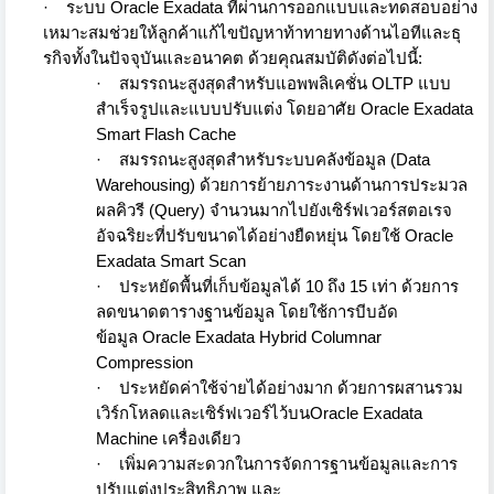
·
ระบบ
Oracle Exadata
ที่ผ่านการออกแบบและทดสอบอย่
าง
เหมาะสมช่วยให้ลูกค้าแก้ไขปั
ญหาท้าทายทางด้านไอทีและธุ
รกิ
จทั้งในปัจจุบันและอนาคต ด้วยคุณสมบัติดังต่อไปนี้
:
·
สมรรถนะสูงสุดสำหรับแอพพลิเคชั่
น
OLTP
แบบ
สำเร็จรูปและแบบปรับแต่ง โดยอาศัย
Oracle Exadata
Smart Flash Cache
·
สมรรถนะสูงสุดสำหรับระบบคลังข้
อมูล (
Data
Warehousing)
ด้วยการย้ายภาระงานด้
านการประมวล
ผลคิวรี (
Query)
จำนวนมากไปยังเซิร์ฟเวอร์
สตอเรจ
อัจฉริยะที่ปรับขนาดได้
อย่างยืดหยุ่น โดยใช้
Oracle
Exadata Smart Scan
·
ประหยัดพื้นที่เก็บข้อมูลได้
10
ถึง
15
เท่า ด้วยการ
ลดขนาดตารางฐานข้อมูล โดยใช้การบีบอัด
ข้อมูล
Oracle Exadata Hybrid Columnar
Compression
·
ประหยัดค่าใช้จ่ายได้อย่างมาก ด้วยการผสานรวม
เวิร์กโหลดและเซิ
ร์ฟเวอร์ไว้บน
Oracle Exadata
Machine
เครื่องเดียว
·
เพิ่มความสะดวกในการจัดการฐานข้
อมูลและการ
ปรับแต่งประสิทธิภาพ และ