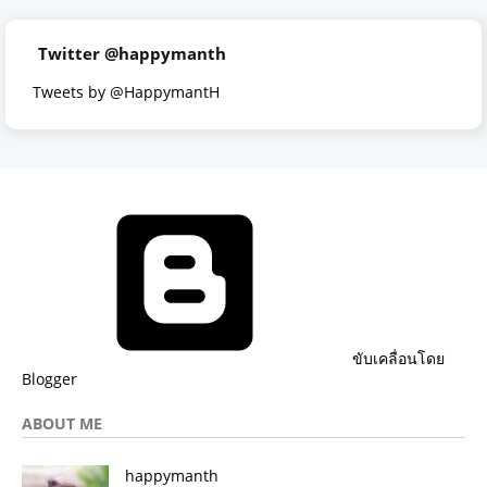
Twitter @happymanth
Tweets by @HappymantH
ขับเคลื่อนโดย
Blogger
ABOUT ME
happymanth