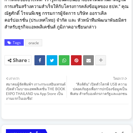
การเสริมสร้างความสำเร็จให้กับโครงการคลังข้อมูลของ ธปท.” คุณ
ณัฐศักดิ์ โรจนพิเชฐ กรรมการผู้จัดการ บริษัท ออราเคิล
คอร์ปอเรชั่น (ประเทศไทย) จำกัด และ หัวหน้าทีมพัฒนาพันธมิตร
สำหรับธุรกิจแอพพลิเคชั่นส์ ภูมิภาคอาเซียนกล่าว
Tags
oracle
เก่ากว่า
ใหม่กว่า
สมาคมผู้จัดพิมพ์ฯ เกาะกระแสอินเทรนด์
“คิงส์ตัน” เปิดตัวไดรฟ์ USB ความ
เปิดตัวโมบายแอพพลิเคชั่น THE BOOK
ปลอดภัยสูงเพื่อการปกป้องข้อมูลเป็น
EXPO THAILAND บน App Store เป็น
พิเศษ สำหรับองค์กรภาครัฐและเอกชน
งานแรกในเอเชีย!