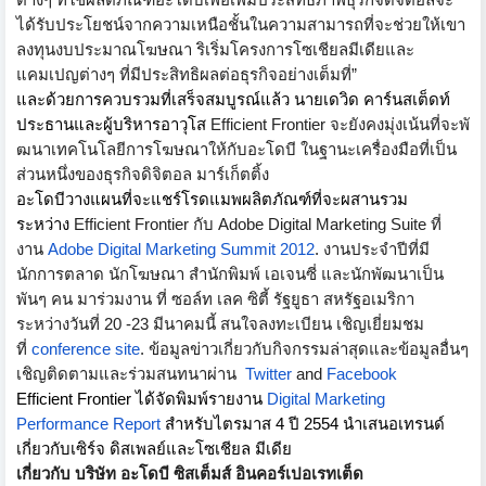
ได้
รับประโยชน์จากความเหนือชั้
นในความสามารถที่จะช่วยให้
เขา
ลงทุนงบประมาณโฆษณา ริเริ่มโครงการโซเชียลมีเดี
ยและ
แคมเปญต่างๆ ที่มีประสิทธิผลต่อธุรกิจอย่
างเต็มที่
”
และด้วยการควบรวมที่เสร็จสมบู
รณ์แล้ว นายเดวิด คาร์นสเต็ดท์
ประธานและผู้บริหารอาวุโส
Efficient Frontier
จะยังคงมุ่งเน้นที่จะพั
ฒนาเทคโนโลยีการโฆษณาให้กั
บอะโดบี ในฐานะเครื่องมือที่เป็น
ส่วนหนึ
่งของธุรกิจดิจิตอล มาร์เก็ตติ้ง
อะโดบีวางแผนที่จะแชร์โรดแมพผลิ
ตภัณฑ์ที่จะผสานรวม
ระหว่าง
Efficient Frontier
กับ
Adobe Digital Marketing Suite
ที่
งาน
Adobe Digital Marketing Summit 2012
.
งานประจำปีที่มี
นักการตลาด นักโฆษณา สำนักพิมพ์ เอเจนซี่ และนักพัฒนาเป็น
พันๆ คน มาร่วมงาน ที่ ซอล์ท เลค ซิตี้ รัฐยูธา สหรัฐอเมริกา
ระหว่างวันที่
20 -23
มีนาคมนี้ สนใจลงทะเบียน เชิญเยี่ยมชม
ที่
conference site
.
ข้อมูลข่าวเกี่ยวกับกิจกรรมล่
าสุดและข้อมูลอื่นๆ
เชิญติดตามและร่วมสนทนาผ่าน
Twitter
and
Facebook
Efficient Frontier
ได้จัดพิมพ์รายงาน
Digital Marketing
Performance Report
สำหรับไตรมาส
4
ปี
2554
นำเสนอเทรนด์
เกี่ยวกับเซิร์จ ดิสเพลย์และโซเชียล มีเดีย
เกี่ยวกับ บริษัท อะโดบี ซิสเต็มส์ อินคอร์เปอเรทเต็ด