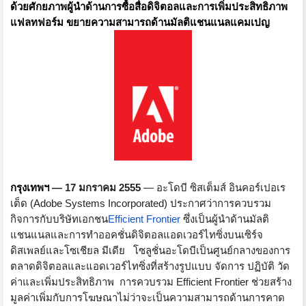
ด้วยศักยภาพผู้นำด้านการซื้อสื่
อดิจิตอลและการเพิ่มประสิทธิ
ภาพ
แฟลทฟอร์ม ขยายความสามารถด้านมัลติ
แชนแนลแคมเปญ
กรุงเทพฯ
— 17
มกราคม
2555
—
อะโดบี ซิสเต็มส์ อินคอร์เปอเร
เต็ด
(Adobe Systems Incorporated
) ประกาศว่าการควบรวม
กิจการกับบริ
ษัทเอกชน
Efficient Frontier
ซึ่งเป็นผู้นำด้านมัลติ
แชนแนลและการทำออคชั่นดิจิ
ตอลแอดเวอร์ไทซิ่งบนเซิร์จ
ดิสเพลย์และโซเชียล มีเดีย โซลูชั่นอะโดบีเป็นศูนย์
กลางของการ
ตลาดดิจิ
ตอลและแอดเวอร์ไทซิ่งที่สร้างรู
ปแบบ จัดการ ปฏิบัติ วัด
ค่าและเพิ่มประสิทธิภาพ การควบรวม
Efficient Frontier
ช่วยสร้าง
มูลค่าเพิ่มกั
บการโฆษณาไม่ว่าจะเป็
นความสามารถด้านการคาด