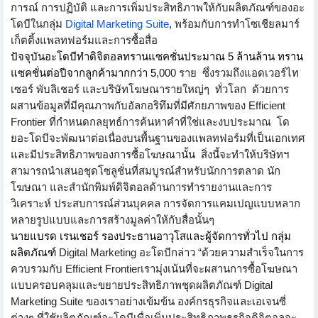
การณ์ การปฏิบัติ และการเพิ่มประสิทธิภาพให้กั
บผลิตภัณฑ์ของอะ
โดบีในกลุ่ม
Digital Marketing Suite
,
พร้อมกับการทำโซเชียลมาร์
เก็ตติ
้งแพลทฟอร์มและการซื้อสื่อ
ปัจจุบันอะโดบีทำดิจิ
ตอลทรานแซคชั่นประมาณ 5 ล้านล้าน ทราน
แซคชั่นต่อปีจากลูกค้
ามากกว่า 5
,
000 ราย ซึ่งรวมถึงแอดเวอร์ไท
เซอร์ พับลิเชอร์ และบริษัทโฆษณารายใหญ่ๆ ทั่วโลก ด้วยการ
ผสานข้อมูลที่มีคุณภาพกั
บอัลกอริทึมที่มีศักยภาพของ
Efficient
Frontier
ที่กำหนดกลยุทธ์การค้นหาคำที่
ใช่และงบประมาณ โด
ยอะโดบีจะพัฒนาต่อเนื่องบนพื้
นฐานของแพลทฟอร์มที่เป็
นเอกเทศ
และมีประสิทธิ
ภาพของการซื้อโฆษณานั้น สิ่งนี้จะทำให้บริษัทฯ
สามารถนำเสนอชุดโซลูชั่นที่สมบู
รณ์สำหรับนักการตลาด นัก
โฆษณา และสำนักพิมพ์ดิจิตอลด้
านการทำรายงานและการ
วิเคราะห์ ประสบการณ์ส่วนบุคคล การจัดการแคมเปญแบบหลาก
หลายรู
ปแบบและการสร้างมูลค่าให้กับสื่
อนั้นๆ
นายแบรด เรนเชอร์ รองประธานอาวุโสและผู้จัดการทั่
วไป กลุ่ม
ผลิตภัณฑ์
Digital Marketing
อะโดบีกล่าว
“
ด้วยความสำเร็จในการ
ควบรวมกับ
Efficient Frontier
เรามุ่งเน้นที่จะผสานการซื้
อโฆษณา
แบบครอบคลุมและขยายประสิ
ทธิภาพชุดผลิตภัณฑ์
Digital
Marketing Suite
ของเราอย่างเข้มข้น องค์กรธุรกิจและเอเจนซี่
ต่างๆ ที่ใช้ผลิตภัณฑ์อะโดบีเพื่อเพิ่
มประสิทธิภาพธุรกิจดิจิตอลจะ