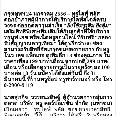
กรุงเทพฯ
24
มกราคม
2556 –
ทรูไลฟ์ พลัส
ตอกย้ำภาพผู้นำการให้บริการไลฟ์
สไตล์ครบ
วงจร ต่อยอดความสำเร็จ
“
ยิ่งใช้ทรูเพิ่ม ยิ่งคุ้ม
”
เสริมสิทธิพิเศษเพิ่มเติมให้กั
บลูกค้าที่ใช้บริการ
ทรูมูฟ เอช หรือเน็ตทรูออนไลน์ ที่รับฟรี
“
กล่อง
รับสัญญาณดาวเทียม
”
ให้ดูฟรีกว่า
60
ช่อง
สามารถรับสิทธิ์อัพเกรดชมช่
องรายการ กับทรู
โนว-เลจ แพ็กเกจ ดูเพิ่มอีก
13
ช่องคุณภาพ ใน
ราคาเพียง
199
บาท
/
เดือน จากปกติ
299
บาท/
เดือน หรือเลือกดูรายการเป็นรายครั้งๆ ละ
100
บาทต่อ
10
วัน สมัครได้ตั้งแต่วันนี้ ถึง
31
มีนาคมนี้ ที่ร้านทรูช้อป ทรูพาร์ทเนอร์ หรือ โทร
0
-
2900
-
9119
นายสุภกิจ วรรธนะดิษฐ์
ผู้อำนวยการกลุ่มการ
ตลาด
บริษัท ทรู คอร์ปอเรชั่น จำกัด (มหาชน)
เปิดเผยว่า
ทรูไลฟ์ พลัส ขอขยายเวลาสิทธิ
พิเศษสุดคุ้ม
“
ใช้
1
บริการ ได้ฟรี
”
รับฟรีกล่อง