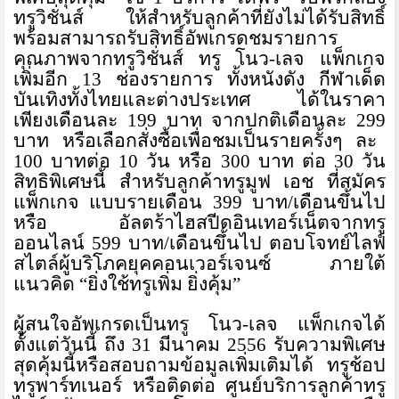
ทรูวิชั่นส์ ให้สำหรับลูกค้าที่ยังไม่ได้รั
บสิทธิ์
พร้อมสามารถรับสิทธิ์อั
พเกรดชมรายการ
คุณภาพจากทรูวิชั่
นส์ ทรู โนว-เลจ แพ็กเกจ
เพิ่มอีก
13
ช่องรายการ ทั้งหนังดัง กีฬาเด็ด
บันเทิงทั้งไทยและต่างประเทศ
ได้ในราคา
เพียงเดือนละ
199
บาท จากปกติเดือนละ
299
บาท หรือเลือกสั่งซื้อเพื่อชมเป็
นรายครั้งๆ ละ
100
บาทต่อ
10
วัน หรือ
300
บาท ต่อ
30
วัน
สิทธิพิเศษนี้ สำหรับลูกค้าทรูมูฟ เอช ที่สมัคร
แพ็กเกจ แบบรายเดือน
399
บาท/เดือนขึ้นไป
หรือ อัลตร้าไฮสปีดอินเทอร์เน็
ตจากทรู
ออนไลน์
599
บาท/เดือนขึ้นไป ตอบโจทย์ไลฟ์
สไตล์ผู้บริโภคยุ
คคอนเวอร์เจนซ์ ภายใต้
แนวคิด
“
ยิ่งใช้ทรูเพิ่ม ยิ่งคุ้ม
”
ผู้สนใจอัพเกรดเป็นทรู โนว-เลจ แพ็กเกจได้
ตั้งแต่วันนี้ ถึง
31
มีนาคม
2556
รับความพิเศษ
สุดคุ้มนี้หรื
อสอบถามข้อมูลเพิ่มเติมได้ ทรูช้อป
ทรูพาร์ทเนอร์ หรือติดต่อ ศูนย์บริการลูกค้าทรู