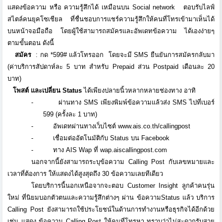
แสดงข้อความ หรือ ความรู้สึกได้ เหมือนบน
Social network
ตอบรับไลฟ์
สไตล์คนยุคโซเชียล ที่ชื่นชอบการแชร์ความรู้สึกให้คนที่โทรเข้ามาเห็นได้
บนหน้าจอมือถือ โดยผู้ใช้สามารถสมัครและอัพเดทข้อความ ได้เองง่ายๆ
ตามขั้นตอน ดังนี้
.
สมัคร
:
กด *599
#
แล้วโทรออก
โดยจะมี
SMS
ยืนยันการสมัครกลับมา
(ค่าบริการสัปดาห์ละ 5 บาท สำหรับ
Prepaid
ส่วน
Postpaid
เดือนละ 20
บาท)
.
โพสต์ และเปลี่ยน
Status
ได้เพียงปลายนิ้วหลากหลายช่องทาง อาทิ
-
ผ่านทาง SMS
เพียงพิมพ์ข้อความแล้วส่ง
SMS
ไปที่เบอร์
599 (ครั้งละ 1 บาท)
-
อัพเดทผ่านทางเว็บไซต์
www.ais.co.th/callingpost
-
เชื่อมต่ออัตโนมัติกับ Status
บน
Facebook
-
ทาง AIS
Wap
ที่
wap.aiscallingpost.com
นอกจากนี้ยังสามารถระบุข้อความ Calling Post
กับเลขหมายและ
เวลาที่ต้องการ ให้แสดงได้สูงสุดถึง 30 ข้อความเลยทีเดียว
โดยบริการนี้นอกเหนือจากจะตอบ Customer Insight
ลูกค้าคนรุ่น
ใหม่ ที่นิยมบอกตัวตนและความรู้สึกต่างๆ ผ่าน ข้อความ
Status
แล้ว บริการ
Calling Post
ยังสามารถใช้ประโยชน์ในด้านการทำงานหรือธุรกิจได้อีกด้วย
เช่น แสดง ข้อความ
Calling Post
ให้คนที่โทรหา ทราบว่าไม่สะดวกรับสาย