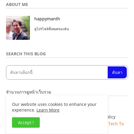
ABOUT ME
happymanth
ดูโปรไฟล์ทั้งหมดของฉัน
SEARCH THIS BLOG
จำนวนการดูหน้าเว็บรวม
Our website uses cookies to enhance your
8
4
8
3
0
2
experience.
Learn More
Home
About
Contact us
Privacy Policy
Accept !
Copyright ©
Blogger Templates
| Distributed By
Tech To
Facts