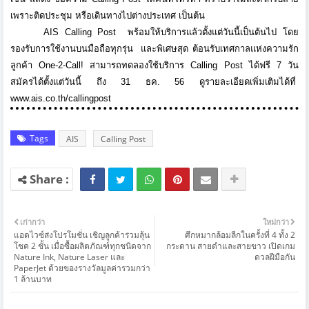
เพราะติดประชุม หรือเดินทางไปต่างประเทศ เป็นต้น
AIS Calling Post
พร้อมให้บริการแล้วตั้งแต่วันนี้เป็นต้นไป โดย
รองรับการใช้งานบนมือถือทุกรุ่น
และพิเศษสุด ต้อนรับเทศกาลแห่งความรัก
ลูกค้า
One-2-Call!
สามารถทดลองใช้บริการ
Calling Post
ได้ฟรี
7
วัน
สมัครได้ตั้งแต่วันนี้ ถึง
31
ธค.
56
ดูรายละเอียดเพิ่มเติมได้ที่
www.ais.co.th/callingpost
Tags
AIS
Calling Post
เก่ากว่า
ใหม่กว่า
แอดไวซ์ส่งโปรโมชั่น เชิญลูกค้าร่วมลุ้น
ศึกหมากล้อมลีกในครั้งที่ 4 ทั้ง 2
โชค 2 ชั้น เมื่อซื้อผลิตภัณฑ์ทุกชนิดจาก
กระดาน สายดำและสายขาว เปิดเกม
Nature Ink, Nature Laser และ
ดวลฝีมือกัน
PaperJet ด้วยของรางวัลมูลค่ารวมกว่า
1 ล้านบาท