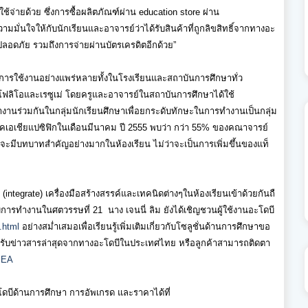
ช้จ่ายด้วย ซึ่งการซื้อผลิตภัณฑ์ผ่าน
education store
ผ่าน
วามมั่นใจให้กั
บนักเรียนและอาจารย์ว่าได้รับสิ
นค้าที่ถูกลิขสิทธิ์
จากทางอะ
่ปลอดภัย รวมถึงการจ่ายผ่านบัตรเครดิตอี
กด้วย
”
ีการใช้งานอย่างแพร่หลายทั้
งในโรงเรียนและสถาบันการศึกษาทั
่ว
ฟลิโอและเรซูเม่ โดยครูและอาจารย์ในสถาบันการศึ
กษาได้ใช้
านร่วมกันในกลุ่มนั
กเรียนศึกษาเพื่อยกระดับทั
กษะในการทำงานเป็นกลุ่ม
คเอเชียแปซิฟิกในเดื
อนมีนาคม ปี
2555
พบว่า กว่า
55%
ของคณาจารย์
ัลจะมีบทบาทสำคัญอย่
างมากในห้องเรียน ไม่ว่าจะเป็นการเพิ่มขึ้นของแท็
น
(integrate)
เครื่องมือสร้างสรรค์และเทคนิ
ดต่างๆในห้องเรียนเข้าด้วยกันถื
บการทำงานในศตวรรษที่
21
นาง เจนนี่ ลิม ยังได้เชิญชวนผู้ใช้งานอะโดบี
.html
อย่างสม่ำเสมอเพื่อเรียนรู้เพิ่
มเติมเกี่ยวกับโซลูชั่นด้
านการศึกษาขอ
รับข่าวสารล่าสุ
ดจากทางอะโดบีในประเทศไทย หรือลูกค้าสามารถติดตา
SEA
ดบีด้
านการศึกษา การอัพเกรด และราคาได้ที่