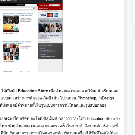
 ได้เปิดตัว
Education Store
เพื่ออำนวยความสะดวกให้แก่นั
กเรียนและ
แบบและสร้างสรรค์
ของอะโดบี เช่น โปรแกรม
Photoshop, InDesign
ฑ์ทั้งหมดมีจำหน่
ายทั้งในรูปแบบการดาวน์
โหลดและรูปแบบกล่อง
กเฉียงใต้ บริษัท อะโดบี ซิสเต็มส์ กล่าวว่า
“
อะโดบี
Education Store
จะ
ไทย ช่วยอำนวยความสะดวกและรวดเร็
วในการเข้าถึงซอฟท์แวร์ล่าสุดที
6
ที่นักเรียนสามารถดาวน์
โหลดซอฟท์แวร์ลงบนเครื่องได้ทั
นทีโดยไม่ต้อง