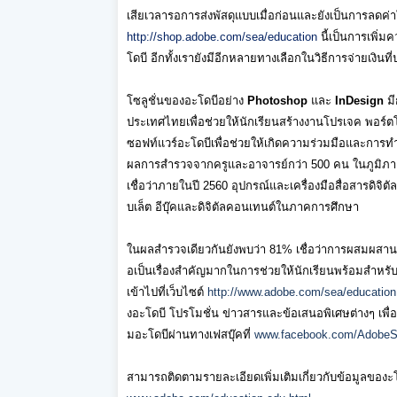
เสียเวลารอการส่
งพัสดุแบบเมื่อก่อนและยังเป็
นการลดค่าใ
http://shop.adobe.com/sea/
education
นี้เป็นการเพิ่มค
โดบี อีกทั้งเรายังมีอีกหลายทางเลื
อกในวิธีการจ่ายเงินที
โซลูชั่นของอะโดบีอย่าง
Photoshop
และ
InDesign
ม
ประเทศไทยเพื่อช่วยให้นักเรี
ยนสร้างงานโปรเจค พอร์ตโ
ซอฟท์แวร์อะโดบีเพื่
อช่วยให้เกิดความร่วมมื
อและการทำง
ผลการสำรวจจากครูและอาจารย์กว่า 500
คน ในภูมิภา
เชื่อว่าภายในปี
2560
อุปกรณ์และเครื่องมือสื่อสารดิ
จิต
บเล็ต อีบุ๊คและดิจิตัลคอนเทนต์
ในภาคการศึกษา
ในผลสำรวจเดียวกันยังพบว่า 81%
เชื่อว่าการผสมผสา
อเป็นเรื่องสำคัญมากในการช่
วยให้นักเรียนพร้อมสำหรั
เข้าไปที่เว็บไซต์
http://www.adobe.com/sea/
education
งอะโดบี โปรโมชั่น ข่าวสารและข้อเสนอพิเศษต่างๆ เพื่อ
มอะโดบีผ่
านทางเฟสบุ๊คที่
www.facebook.com/Adobe
สามารถติดตามรายละเอียดเพิ่มเติ
มเกี่ยวกับข้อมูลของะโ