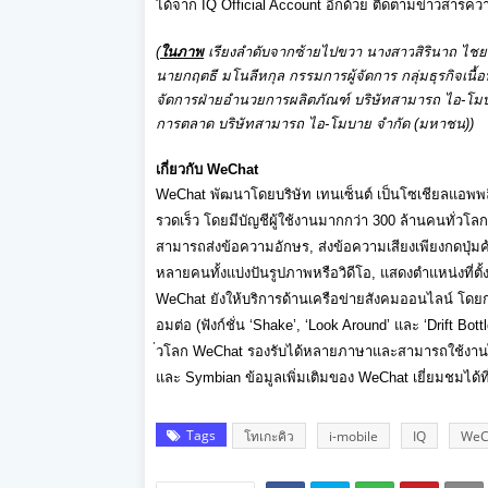
ได้จาก
IQ Official Account
อีกด้วย ติดตามข่าวสารควา
(
ในภาพ
เรียงลำดับจากซ้ายไปขวา นางสาว
สิรินาถ ไช
นายกฤตธี มโนลีหกุล กรรมการผู้จัดการ กลุ่มธุรกิจเนื้
จัดการฝ่ายอำนวยการผลิตภัณฑ์ บริษัทสามารถ ไอ-โมบาย
การตลาด บริษัทสามารถ ไอ-โมบาย จำกัด (มหาชน)
)
เกี่ยวกับ
WeChat
WeChat
พัฒนาโดยบริษัท เทนเซ็นต์ เป็นโซเชียลแอพพลิ
รวดเร็ว โดยมีบัญชีผู้ใช้งานมากกว่า
300
ล้านคนทั่วโล
สามารถส่งข้อความอักษร
,
ส่งข้อความเสียงเพียงกดปุ่มค
หลายคนทั้งแบ่งปันรูปภาพหรือวิ
ดีโอ
,
แสดงตำแหน่งที่ตั้
WeChat
ยังให้บริการด้านเครือข่ายสั
งคมออนไลน์ โดยกา
อมต่อ (ฟังก์ชั่น
‘Shake’, ‘Look Around’
และ
‘Drift Bott
่วโลก
WeChat
รองรับได้หลายภาษาและสามารถใช้
งา
และ
Symbian
ข้อมูลเพิ่มเติมของ
WeChat
เยี่ยมชมได้ท
Tags
โทเกะคิว
i-mobile
IQ
WeC