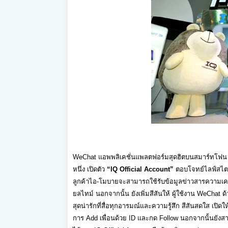
WeChat
แอพพลิเคชั่นแพลตฟอร์มสุดฮิ
ตบนสมาร์ทโฟน 
หนึ่ง เปิดตัว
“IQ Official Account”
ตอบโจทย์ไลฟ์สไตล์
ลูกค้าไอ
-
โมบายจะสามารถใช้รับข้อมูลข่
าวสารความเคล
ยลไทม์ นอกจากนั้น ยังเพิ่มสีสันให้ ผู้ใช้งาน
WeChat
ด
สุดน่ารักที่
สื่อทุกอารมณ์และความรู้สึก สีสันสดใส เปิดให
การ
Add
เพื่อนด้วย
ID
และกด
Follow
นอกจากนั้นยังส