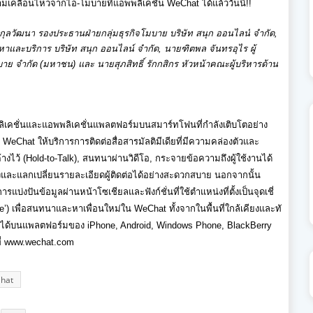
มเคลื่
อนไหวจากไอ
-
โมบายที่แอพพลิเคชั่
น
WeChat
ได้แล้ววันนี้
!!
ยกุลวัฒนา
รองประธานฝ่ายกลุ่
มธุรกิจโมบาย บริษัท สนุก ออนไลน์
จำกัด
,
อหาและบริการ บริษัท สนุก ออนไลน์ จำกัด
,
นายฑิตพล จันทรอุไร ผู้
 จำกัด (มหาชน) และ นายสุภสิทธิ์ รักกสิกร หัวหน้าคณะผู้บริหารด้าน
เคชั่
นและแอพพลิเคชั่นแพลตฟอร์
มบนสมาร์ทโฟนที่กำลังเติบโตอย่
าง
ก
WeChat
ให้บริการการติดต่อสื่อสารมัลติ
มีเดียที่มีความคล่องตั
วและ
้
างไว้
(Hold-to-Talk),
สนทนาผ่านวิดีโอ
,
กระจายข้อความถึงผู้ใช้งานได้
งและแลกเปลี่
ยนรายละเอียดผู้ติดต่อได้อย่
างสะดวกสบาย นอกจากนั้น
รแบ่งปันข้อมูลผ่านหน้
าโซเชียลและฟังก์ชั่นที่ใช้
ตำแหน่งที่ตั้งเป็นจุดเชี่
le’)
เพื่อสนทนาและหาเพื่อนใหม่ใน
WeChat
ทั้งจากในพื้นที่ใกล้เคียงและทั
นได้บนแพลตฟอร์มของ
iPhone, Android, Windows Phone, BlackBerry
ี่
www.wechat.com
hat