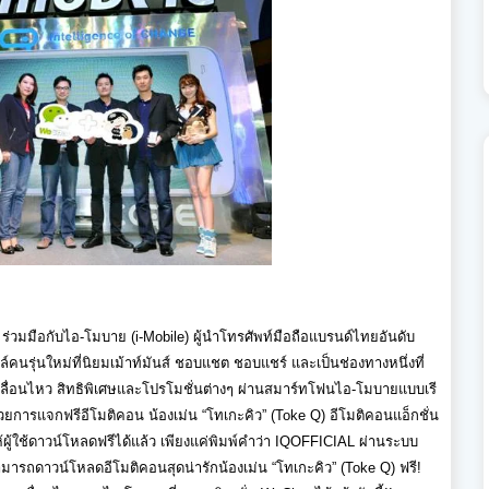
ร่วมมือกับไอ
-
โมบาย
(i-Mobile)
ผู้นำโทรศัพท์มือถือแบรนด์ไทยอั
นดับ
คนรุ่นใหม่ที่
นิยมเม้าท์มันส์ ชอบแชต ชอบแชร์ และเป็นช่องทางหนึ่งที่
ื่อนไหว สิทธิพิเศษและโปรโมชั่นต่างๆ ผ่านสมาร์ทโฟนไอ
-
โมบายแบบเรี
้วยการแจกฟรีอีโมติคอน น้องเม่น
“
โทเกะคิว
”
(
Toke Q
) อีโมติคอนแอ็กชั่น
้ผู้ใช้ดาวน์โหลดฟรีได้
แล้ว เพียงแค่พิมพ์คำว่า
IQOFFICIAL
ผ่านระบบ
ามารถดาวน์โหลดอี
โมติคอนสุดน่ารักน้องเม่น
“
โทเกะคิว
”
(
Toke Q
) ฟรี!