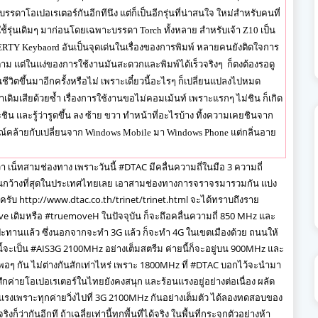
าโอเปอเรเตอร์กันอีกทีนึง แต่ก็เป็นอีกรุ่นที่น่าสนใจ ใหม่สำหรับคนที่
ใช้ัรุ่นเดิมๆ มาก่อนโดยเฉพาะบรรดา Torch ทั้งหลาย สำหรับเจ้า Z10 เป็น
QWERTY Keybaord อันเป็นจุดเด่นในเรื่องของการพิมพ์ หลายคนยังติดใจการ
ก็ตาม แต่ในแง่ของการใช้งานมันสะดวกและพิมพ์ได้เร็วจริงๆ ก็ตงต้องรอดู
นชีวิตขึ้นมาอีกครั้งหรือไม่ เพราะเดี๋ยวนี้อะไรๆ ก็เปลี่ยนแปลงไปหมด
ดิมเสียด้วยซ้ำ เรื่องการใช้งานขอไม่คอมเม้นท์ เพราะแรกๆ ไม่ชิน ก็เกิด
ชิน และรู้ว่ารูดขึ้น ลง ซ้าย ขวา ทำหน้าที่อะไรบ้าง ทิ้งความเคยชินจาก
มณ์คล้ายกับเปลี่ยนจาก Windows Mobile มา Windows Phone แต่กลิ่นอาย
 ว่า เน็ทสามช่องทาง เพราะวันนี้ #DTAC มีคลื่นความถี่ในมือ 3 ความถี่
นกว้างที่สุดในประเทศไทยเลย เอาสามช่องทางการจราจรมารวมกัน แบ่ง
้ครับ
http://www.dtac.co.th/trinet/trinet.html
จะได้ทราบถึงราย
ove เดิมหรือ #truemoveH ในปัจจุบัน ก็จะถึอคลื่นความถี่ 850 MHz และ
ะทานแล้ว ซึ่งนอกจากจะทำ 3G แล้ว ก็จะทำ 4G ในเขตเมืองด้วย ถนนให้
นนี้จะเป็น #AIS3G 2100MHz อย่างเต็มสตรีม ค่ายนี้ก็จะอยู่บน 900MHz และ
ะพอๆ กัน ไม่ต่างกันสักเท่าไหร่ เพราะ 1800MHz ที่ #DTAC บอกไว้จะนำมา
 ศึกค่ายโอเปอเรเตอร์ในไทยยังคงสนุก และร้อนแรงอยู่อย่างต่อเนื่อง ผลัด
นแรงเพราะทุกค่ายวิ่งไปที่ 3G 2100MHz กันอย่างเต็มตัว ได้ลองทดสอบของ
ิงก็ว่ากันอีกที ถ้าเฉลี่ยเท่านี้ทุกพื้นที่ได้จริง ในพื้นที่กระจุกตัวอย่างห้า