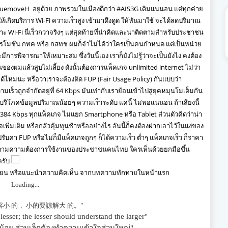
truemoveH อยู่ด้วย ภาพรวมในเมืองดีกว่า #AIS3G เดิมแน่นอน แต่ทุกค่าย
ให้เกิดบริการ Wi-Fi ความเร็วสูง เข้ามาดึงดูด ให้หันมาใช้ จะได้ลดปริมาณ
Wi-Fi นี่เร็วกว่าจริงๆ แต่สุดท้ายที่น่าคิดและน่าติดตามสำหรับประชาชน
ปรโมชั่น กทค หรือ กสทช ผมก็จำไม่ได้ว่าใครเป็นคนกำหนด แต่เป็นหน่วย
ีการพิจารณาให้เหมาะสม ซึ่งวันนี้เอง เราก็ยังไม่รู้ว่าจะเป็นยังไง คงต้อง
องผมแล้วสูบไม่เลี้ยง ดังนั้นต้องการแพ็คเกจ unlimited internet ไม่ว่า
้ไหมนะ หรือว่าเราจะต้องติด FUP (Fair Usage Policy) กันแบบว่า
มเร็วถูกจำกัดอยู่ที่ 64 Kbps มันเท่ากับเราย้อนเข้าไปสู่ยุคหมุนโมเด็มกัน
ด้บริโภคข้อมูลปริมาณน้อยๆ ความเร็วระดับ แค่นี้ ไม่พอแน่นอน ถ้าเสียงนี้
่ที่ 384 Kbps ทุกแพ็คเกจ ไม่แยก Smartphone หรือ Tablet ส่วนตัวคิดว่าน่า
เพิ่มเติม หรือกลัวคุ้มทุนช้าหรืออย่างไร อันนี้ก็คงต้องฝากเอาไว้ในแง่ของ
ับค่า FUP หรือไม่ก็มีแพ็คเกจถูกๆ ก็ได้ความเร็ว ต่ำๆ แพ็คเกจเร็ว ก็ราคา
ร็ว ตามความต้องการใช้งานของประชาชนคนไทย ใครเห็นด้วยยกมือขึ้น
ครับ
ี่ยน หรือแนะนำความคิดเห็น จากบทความทักทายในหน้าแรก
Loading...
容小 的，
小的要諒解大 的。"
 lesser;
the lesser should understand the larger"