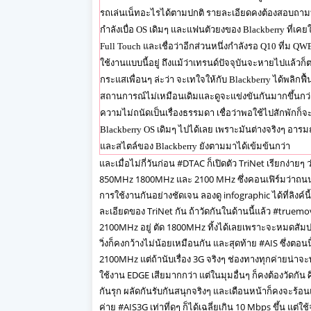
รถเล่นเน็ทอะไรได้ตามปกติ รายละเอียดคงต้องสอบถามบรรด
กำลังเบื่อ OS เดิมๆ และแฟนตัวยงของ Blackberry ที่เคย
Full Touch และเชื่อว่าอีกส่วนหนึ่งกำลังรอ Q10 ที่ม 
ใช้งานแบบนี้อยู่ ถึงแม้ว่าเทรนด์ปัจจุบันจะหายไปแล้ว
กระแสเพื่อนๆ ล่ะว่า จะเทใจให้กับ Blackberry ได้พลิกฟื้
สถานการณ์ไม่เหมือนเดิมและดูจะแข่งขันกันมากขึ้นกว่าเ
ความไม่ถนัดเป็นเรื่องธรรมดา เชื่อว่าพอใช้ไปสักพักก็จะ
Blackberry OS เดิมๆ ไปได้เลย เพราะมันต่างจริงๆ อาร
และสไตล์ของ Blackberry ยังตามมาได้เข้มข้นกว่า
และเมื่อไม่กี่วันก่อน #DTAC ก็เปิดตัว TriNet เรียกง่ายๆ
850MHz 1800MHz และ 2100 MHz ซึ่งคอนเฟิร์มว่าถน
การใช้งานกันอย่างชัดเจน ลองดู infographic ได้ที่ลิงค์นี
ละเอียดของ TriNet กัน ถ้าวัดกันในด้านนี้แล้ว #truem
2100MHz อยู่ ตัด 1800MHz ทิ้งได้เลยเพราะจะหมดสัมป
วิ่งก็คงกว้างไม่น้อยเหมือนกัน และสุดท้าย #AIS ซึ่งตอ
2100MHz แต่ถ้านับเรื่อง 3G จริงๆ ช่องทางทุกค่ายน่าจ
ใช้งาน EDGE เสียมากกว่า แต่ในมุมอื่นๆ ก็คงต้องวัดกัน
กันรุก ผลัดกันรับกันสนุกจริงๆ และเดือนหน้าก็คงจะร้อ
ค่าย #AIS3G เท่าที่ดูๆ ก็ได้เฉลี่ยเกิน 10 Mbps ขึ้น แต่ใช้จร