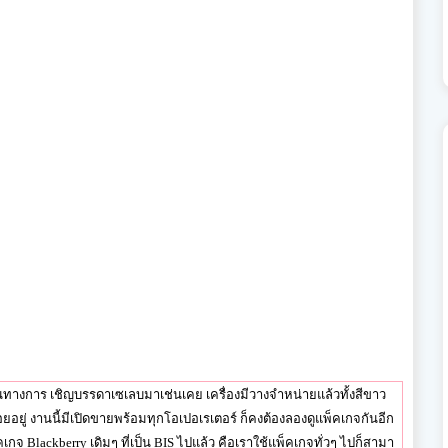
นทางการ เชิญบรรดาเซเลบมาเช่นเคย เครื่องมีวางจำหน่ายแล้วทั้งสีขาว
อยู่ งานนี้มีเปิดขายพร้อมทุกโอเปอเรเตอร์ ก็คงต้องลองดูแพ็คเกจกันอีก
จ Blackberry เดิมๆ ที่เป็น BIS ไปแล้ว คือเราใช้แพ็คเกจทั่วๆ ไปก็สามา