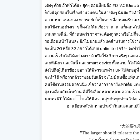
งดังๆ ด้วย ถ้าทำได้นะ สุดๆ ตอนนี้ผมถือ #DTAC และ #
ก็ยังมีจุดอ่อนในเรื่องจำนวนคน ในห้างดังๆ นั่นล่ะ จึงทำ
ความหนาแน่นของ network ก็เป็นทางเลือกนะครับ เพราะ 
คนใช้งานอย่างเราๆ ก็คงไม่พ้นเรื่อง ราคาค่าแพ็คเกจโ
งานกลางนี่ล่ะ ที่กำหนดว่า ราคาจะต้องถูกลง หรือไม่ก็จะม
รอเดือนหน้าโน่นล่ะ อีกไม่นานแล้ว แต่สำหรับการใช้งานข
จะเป็น 2G หรือ 3G อยากได้แบบ unlimited จริงๆ จะทำได
ความเร็วรับไม่ได้อย่างแรง ถ้าเปิดใช้บริการจริงๆ และควา
เลยทีเดียว และวันนี้ และ smart device ทั้งหลาย ก็ไม่ไ
ส่งไปถึงผู้เกี่ยวข้อง อยากให้พิจารณาค่า FUP ให้ติดอยู
จะทำได้ หรือว่ากลัวว่าพอปรับแล้ว จะไม่มีคนซื้อแพ็คเกจ
คนใช้งานธรรมดาคนนึง เชื่อว่าหากราคายังเท่าเดิม แต่ปร
สูง เหมือนกับเน็ทบ้าน ที่มีให้เลือกหลากหลายความเ
นนนน RT ก็ได้นะ
ขอให้มีความสุขกันทุกท่าน ไปละ
อ่านย้อนหลังทักทายประจำวันและแลกเปล
"
大的要包
"The larger should tolerate the