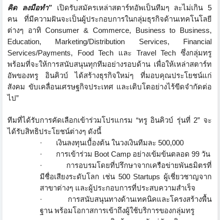
คิด ลงมือทำ
”
เปิดรับสมัครเหล่าสตาร์ทอัพเป็
นทีมๆ ละไม่เกิน 5
คน ที่มีความฝันจะเป็นผู้
ประกอบการในกลุ่มธุรกิจด้
านเทคโนโลยี
ต่างๆ อาทิ
Consumer & Commerce, Business to Business,
Education, Marketing/Distribution Services, Financial
Services/Payments, Food Tech
และ
Travel Tech
ซึ่งกลุ่มทรู
พร้อมที่จะให้การสนับสนุนทุกที
มอย่างรอบด้าน เพื่อให้เหล่าสตาร์ท
อัพของทรู อินคิวบ์ ได้สร้างธุรกิจใหม่ๆ ที่มอบคุณประโยชน์แก่
สังคม ขับเคลื่อนเศรษฐกิจประเทศ และเติบโตอย่างไร้ขีดจำกัดต่อ
ไป
”
ทีมที่ได้รับการคัดเลือกเข้าร่
วมโปรแกรม
“
ทรู อินคิวบ์ รุ่นที่ 2
”
จะ
ได้รับสิทธิประโยชน์ต่างๆ ดังนี้
·
เงินลงทุนเบื้องต้น ในวงเงินทีมละ 500
,
000
·
การเข้าร่วม
Boot Camp
อย่างเข้มข้นตลอด 99 วัน
·
การอบรมโดยที่ปรึกษาจากเครือข่
ายพันธมิตรที่
มีชื่อเสียงระดั
บโลก เช่น 500
Startups
ผู้เชี่ยวชาญจาก
สาขาต่างๆ และผู้ประกอบการที่
ประสบความสำเร็จ
·
การสนับสนุนทางด้านเทคนิ
คและโครงสร้างพื้น
ฐาน พร้อมโอกาสการเข้าถึงผู้ใช้บริ
การของกลุ่มทรู