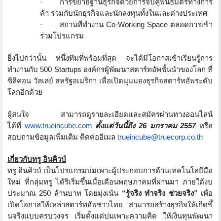
·
การขยายฐานธุรกิจด้วยการจับคู่
พันธมิตรทางการ
ค้า ร่วมกับนักธุรกิจและนักลงทุนทั้
งในและต่างประเทศ
·
สถานที่ทำงาน
Co-Working Space
ตลอดการเข้า
ร่วมโปรแกรม
ยิ่งไปกว่านั้น หนึ่งทีมที่พร้อมที่สุด จะได้มีโอกาสเข้าเรียนรู้
การ
ทำงานกับ 500
Startups
องค์กรผู้พัฒนาสตาร์ทอัพชั้
นนำของโลก ที่
ซิลิคอน วัลเล่ย์ สหรัฐอเมริกา เพื่อเปิดมุมมองธุรกิจสตาร์ทอั
พระดับ
โลกอีกด้วย
ผู้สนใจ สามารถดูรายละเอียดและสมัครผ่
านทางออนไลน์
ได้ที่
www.trueincube.com
ตั้งแต่วันนี้ถึง 26 มกราคม 2557
หรือ
สอบถามข้อมูลเพิ่มเติม ติดต่ออีเมล
trueincube@truecorp.co.th
เกี่ยวกับทรู อินคิวบ์
ทรู อินคิวบ์ เป็นโปรแกรมบ่มเพาะผู้
ประกอบการด้านเทคโนโลยีมือ
ใหม่ ที่กลุ่มทรู ได้ริเริ่มขึ้นเมื่อเดื
อนพฤษภาคมที่ผ่านมา ภายใต้งบ
ประมาณ 250 ล้านบาท โดยมุ่งเน้น
“
รู้จริง ทำจริง ช่วยจริง
”
เพื่อ
เปิดโอกาสให้เหล่าสตาร์ทอั
พชาวไทย สามารถสร้างธุรกิจให้เกิดขึ้
นจริงแบบครบวงจร เริ่มตั้งแต่บ่มเพาะความคิด ให้เงินทุนพัฒนา