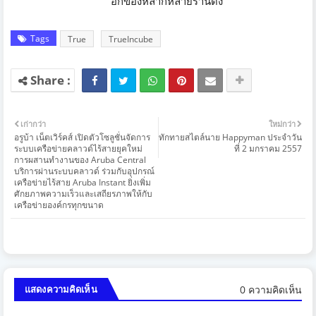
อกของหลากหลายร้านดัง
Tags
True
TrueIncube
เก่ากว่า
ใหม่กว่า
อรูบ้า เน็ตเวิร์คส์ เปิดตัวโซลูชั่นจัดการ
ทักทายสไตล์นาย Happyman ประจำวัน
ระบบเครือข่ายคลาวด์ไร้สายยุคใหม่
ที่ 2 มกราคม 2557
การผสานทำงานของ Aruba Central
บริการผ่านระบบคลาวด์ ร่วมกับอุปกรณ์
เครือข่ายไร้สาย Aruba Instant ยิ่งเพิ่ม
ศักยภาพความเร็วและเสถียรภาพให้กับ
เครือข่ายองค์กรทุกขนาด
0 ความคิดเห็น
แสดงความคิดเห็น