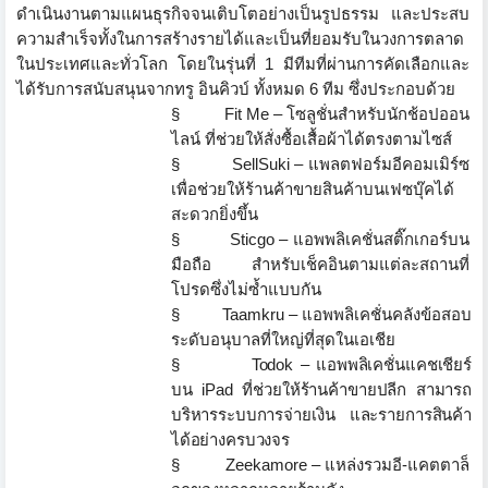
ดำเนิ
นงานตามแผนธุรกิจจนเติบโตอย่
างเป็นรูปธรรม และประสบ
ความสำเร็จทั้งในการสร้
างรายได้และเป็นที่ยอมรั
บในวงการตลาด
ในประเทศและทั่วโลก โดยในรุ่นที่ 1 มีทีมที่ผ่านการคัดเลือกและ
ได้
รับการสนับสนุนจากทรู อินคิวบ์ ทั้งหมด 6 ทีม ซึ่งประกอบด้วย
§
Fit Me –
โซลูชั่นสำหรับนักช้อปออน
ไลน์ ที่ช่วยให้สั่งซื้อเสื้อผ้าได้
ตรงตามไซส์
§
SellSuki –
แพลตฟอร์มอีคอมเมิร์ซ
เพื่อช่วยให้ร้านค้าขายสินค้
าบนเฟซบุ๊คได้
สะดวกยิ่งขึ้น
§
Sticgo –
แอพพลิเคชั่นสติ๊กเกอร์บน
มือถือ สำหรับเช็คอินตามแต่ละสถานที่
โปรดซึ่งไม่ซ้ำแบบกัน
§
Taamkru –
แอพพลิเคชั่นคลังข้อสอบ
ระดับอนุ
บาลที่ใหญ่ที่สุดในเอเชีย
§
Todok –
แอพพลิเคชั่นแคชเชียร์
บน
iPad
ที่ช่วยให้ร้านค้าขายปลีก สามารถ
บริหารระบบการจ่ายเงิน
และรายการสินค้า
ได้อย่างครบวงจร
§
Zeekamore –
แหล่งรวมอี
-
แคตตาล็