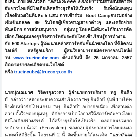
อใหม่ ภายใต้แนวคิด
“
อย่ามัวแต่คิด ลงมือทำ
”
ร่วมสานฝันสตาร์ท
อัพชาวไทยที่มี
ไอเดียเลิศสร้างธุรกิจให้เป็
นจริง รับทั้งเงินลงทุน
เบื้องต้นวงเงิ
นทีมละ 5 แสน การเข้าร่วม
Boot Camp
อบรมอย่าง
เข้มข้นตลอด 99 วันโดยผู้เชี่ยวชาญสาขาต่างๆ และเครือข่าย
พันธมิตร การสนับสนุนจาก
กลุ่มทรู โดยหนึ่งทีมจะได้รับการคัด
เลื
อกเปิดมุมมองธุรกิจสตาร์ทอั
พระดับโลกเข้าเรียนรู้
การทำงาน
กับ
500 Startups
ผู้พัฒนาเหล่าสตาร์ทอัพชั้
นนำของโลก ที่ซิลิคอน
วัลเล่ย์ สหรัฐอเมริกา ผู้สนใจสามารถสมัครทางออนไลน์ผ่
าน
www.trueincube.com
ตั้งแต่วันนี้ ถึง 26 มกราคม 2557
ติดตามรายละเอียดบนเว็บไซต์
หรือ
trueincube@truecorp.co.th
นายปุณณมาศ วิจิตรกุลวงศา ผู้อำนวยการบริหาร ทรู อินคิว
บ์
กล่าวว่า
“
หลังประสบความสำเร็จจาก
“
ทรู อินคิวบ์ รุ่นที่ 1
”
บริษัท
จึงเดินหน้าจัดโปรแกรม
“
ทรู อินคิวบ์
”
อย่างต่อเนื่อง เพื่อสานต่อ
ความตั้งใจของกลุ่
มทรู ที่ต้องการเปิดโอกาสให้สตาร์ทอั
พชาวไทย
ที่มีไอเดียสร้างสรรค์ ได้สร้างธุรกิจให้เป็นจริง ตลอดจนร่วมยก
ระดับระบบนิเวศ (
Ecosystem)
ของกลุ่มผู้ประกอบการไทยแห่
งอ
นาคตให้ดียิ่งขึ้น โดยรุ่นที่ 2 นี้ จัดขึ้นภายใต้แนวคิด
“
อย่ามัวแต่