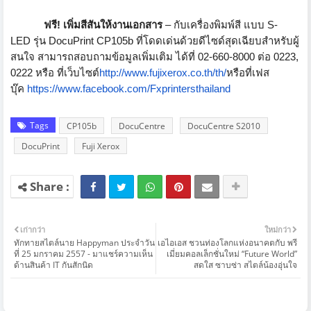
ฟรี
!
เพิ่มสีสันให้งานเอกสาร
–
กับเครื่องพิมพ์สี แบบ
S-
LED
รุ่น
DocuPrint CP105b
ที่
โดดเด่นด้วยดีไซด์สุดเฉียบ
สำหรับผู้
สนใจ สามารถสอบถามข้อมูลเพิ่มเติม ได้ที่
02-660-8000
ต่อ
0223,
0222
หรือ ที่เว็บไซต์
http://www.
fujixerox.co.th/th/
หรือที่เฟส
บุ๊ค
https://www.facebook.com/
Fxprintersthailand
Tags
CP105b
DocuCentre
DocuCentre S2010
DocuPrint
Fuji Xerox
เก่ากว่า
ใหม่กว่า
ทักทายสไตล์นาย Happyman ประจำวัน
เอไอเอส ชวนท่องโลกแห่งอนาคตกับ พรี
ที่ 25 มกราคม 2557 - มาแชร์ความเห็น
เมี่ยมคอลเล็กชั่นใหม่ “Future World”
ด้านสินค้า IT กันสักนิด
สดใส ซาบซ่า สไตล์น้องอุ่นใจ