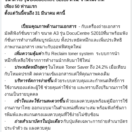
เพียง
50
ท่านแรก
ตั้งแต่วันนี้จนถึง 31 มีนาคม ศกนี้
เปี่ยมคุณภาพด้านงานเอกสาร
-
กับเครื่องถ่ายเอกสาร
มัลติฟังก์
ชั่นขาวดำ ขนาด
A3
รุ่น
DocuCentre S2010
ที่มาพร้อมฟัง
ก์ชั่นการทำงานที่
สมบูรณ์แบบ ทั้งประหยัดหมึกและเพิ่มประสิ
ทธิ
ภาพงานเอกสาร เหมาะกับออฟฟิศยุคใหม่
·
เพิ่มความคุ้มค่า
กับ
Reclaim toner system
ระบบการนำ
หมึกที่เหลือใช้
จากการทำงานนำกลับมาใช้ใหม่
·
ประหยัดหมึกสุดๆ
ในโหมด
Toner Saver
ถึง
24.2%
เมื่อเทียบ
กับโหมดปรกติ ลดความเข้มเอกสารแต่ให้คุ
ณภาพคงเดิม
·
บริหารจัดการง่ายขึ้น
ด้วยระบบควบคุมและกำหนดสิทธิ์
การ
ใช้งานของแต่ละผู้ใช้ ช่วยคุมค่าใช้จ่าย และทราบถึงปริมาณการใช้
งานเป็
นรายบุคคล
·
เข้าใจและใช้งานสะดวกขึ้น
ด้วยแผงควบคุมพร้อมคู่มือการใช้
งานภาษาไทย ออกแบบมาในตำแหน่งที่เหมาะสม พร้อมฟังก์ชั่นกา
รพิมพ์
และสแกนตรงแผงควบคุมที่ใช้ง่
ายไม่ซับซ้อน
·
ถ่ายสำเนาบัตรในปุ่มเดียว
กับปุ่มลัดเฉพาะการถ่ายสำเนาบั
ตร
ประจำตัว ณ แผงควบคุม