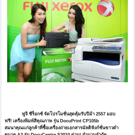
ฟูจิ ซีร็อกซ์ จัดโปรโมชั่นสุดคุ้มรับปีม้า
2557
มอบ
ฟรี
!
เครื่องพิมพ์สีคุณภาพ รุ่น
DocuPrint CP105b
สมนาคุณแก่ลูกค้าที่ซื้อเครื่
องถ่ายเอกสารมัลติฟังก์ชั่
นขาวดำ
ขนาด
A3
รุ่น
DocuCentre S2010
ด่วน
!
จำนวนจำกัด