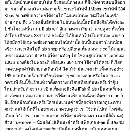
ยกับเน็ทบ้านสมัยก่อนโน้น ซึ่งตอนนี้ทาง ais ก็มีแพ็คเกจแบบนี้ออก
มา ผมว่าก็น่าสนใจ แต่ความเร็วเขาจะไม่ใช่ที่ 1Mbps เขาให้ที่ 384
Kbps อย่างที่บอกว่าพอใช้งานได้ ไม่แค่เน็ทนะ ยังมีโทรในเครือ
ข่าย 4ทุ่ม ถึง 5 โมงเย็นอีกด้วย ไม่อั้นนะอันนี้แต่นิดนึงคือได้ครั้งละ
1 ชั่วโมงแค่นั้น แถมมี ais wifi อีกต่างหาก เรียกว่าครบสูตร ทั้งเน็ท
ทั้งโทร เดือนละ 384 บาท ช่วงนี้คงได้ยินเค้าโปรโมทกันนะ แต่เขา
ให้สมัครได้เฉพาะช่องทางออนไลน์เท่านั้น อันนี้แอบยากไปหน่อย
จริงๆ น่าจะเดินไปที่ ais shop หรือเปลี่ยนแพ็คเกจทาง cc ได้เลยนะ
เพราะผมมองว่า สำหรับผู้ใช้งานทั่วๆ ไป ใช่คนสูบเน็ทอย่างพวกผม
10GB บางทียังไม่พอล่ะก็ เดือนละ 384 บาท ใช้งานได้ครบ ก็เรียก
ว่าควบคุมค่าใช้จ่ายต่อเดือนได้ ถึงแม้ว่ามันแพงกว่าแพ็คเกจอย่าง
199 บาทที่มาพร้อมกับเงื่อนไขต่างๆ ของบางค่ายหรือในค่าย ais
ก็ตามที อันนี้ก็แล้วแต่เราตั้งตารางเปรียบเทียบกันนะครับว่าคุ้ม
ไหมสำหรับตัวเรา และอีกแพ็คเกจนึงคือ iFair ที่ ais เป็นคนเริ่มคุม
ค่าเน็ทแบบเหมาจ่ายตามการใช้งานจริง ตอนนี้เท่าที่ดูค่าย dtac ก็
มีแล้วเหมือนกันนะครับใครเป็นแฟนค่ายนี้ลองพิจารณาดูนะครับ
ผมว่าคนใช้เน็ทที่ไม่อยากจะมาควบคุมว่าเราใช้งานไปเท่าไหร่ต่อ
เดือน ก็จัด iFair เลย จ่ายจากการใช้งานจริงของเรา (แต่มีลิมิตนะ)
ส่วน truemove H นี่ผมยังไม่เห็นนะสำหรับแพ็คเกจ iFair นี้ และผม
ว่าเทรนด์ของโอเปอเรเตอร์จะมีแพ็คเกจที่เหมาะกับบุคคลแต่ละ