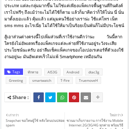
ประเภท แต่ละกลุ่มมากขึ้น ไม่ใช่แค่เพียงแพ็คเกจพื้นฐานที่กินตังค์
เราไปฟรีๆ ถึงแม้ว่าจะไม่ได้ใช้ก็ตาม แล้วก็มาคิดว่าก็ให้โน่น นี่ นั่น
มาตั้งเยอะแล้ว คุ้มแล้ว แต่มุมคนใช้อย่างเราน่ะ ใช้แค่โทร เน็ท
sms mms อะไรเนี่ย ไม่ได้ใช้ให้มาเป็นร้อยเป็นพันก็ไม่มีประโยชน์
สู้เอาส่วนต่างตรงนี้ไปเพิ่มส่วนที่เราใช้งานดีกว่านะ
วันนี้หาก
ใครยังไม่อัพเดทเรื่องแพ็คเกจแต่ละค่ายที่ใช้งานอยู่ระวังจะเสีย
ประโยชน์นะครับ อย่าลืมเช็คแพ็คเกจของโอเปอเรเตอร์ที่ตัวเองใช้
งานอยู่นะ มันอัพเดทเร็วไม่แพ้ Smartphone เหมือนกัน
Tags
ทักทาย
AIS3G
Android
dtac3g
Greeting
smartwatch
T-Fire
TruemoveH
เก่ากว่า
ใหม่กว่า
Snapchat ขอโทษผู้ใช้ หลังโดนบ่นปล่อย
ชวนมาเก็บรายงาน การใช้งาน Mobile
spam
Internet 2G/3G/4G ทุกค่าย พร้อมวิธี