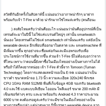
สวัสดีกันอีกครั้งในสัปดาห์นี้ แน่นอนว่าเอาภาพน่ารักๆ มาฝาก
พร้อมกับเจ้า T-Fire มาด้วย น่ารักมากใช่ไหมล่ะครับ (คนถือนะ
) สงสัยไหมครับว่ามันคืออะไร แน่นอนว่ามันคืออุปกรณ์ที่เป็น
เทรนด์จะมาในปีนี้ ไม่ใช่แค่แบรนด์ใหญ่ๆ เท่านั้น smartwatch
นั่นเอง โดยเทรนด์ไม่ใช่แค่ smartwatch เท่านั้นนะครับ แต่ยังเป็น
wearable device อีกเพียบที่ออกมาในตลาด และ smartmachine ที่
มีเพิ่มมากขึ้น ทุกอย่างจะเชื่อมต่อกันและมีแอพรองรับเพื่อ
ประโยชน์การใช้งานที่มากขึ้น ส่วนเจ้า T-Fire นี่ไม่ต้องบอกว่าจาก
ที่ไหน เพราะว่าตอนนี้ยังหาซื้อในเมืองไทยอย่างเป็นทางการไม่ได้
หรือถ้าได้ก็คงยากหน่อย เจ้า T-Fire ตัวนี้จาก Tomoon (Tuman
Technology) โดยการแสดงผลหน้าจอเป็น E-Ink แน่นอนว่าเป็น
ขาวดำ ขนาดหน้าจอ 1.73 นิ้ว ความละเอียด 320x240 พิกเซล
CPU 1GHz RAM 512MB พืนที่เก็บข้อมูล 4GB รองรรับ bluetooth
4.0 และใช้ แบตแบบลิเธียม ไอออน โพลีเมอร์ ขนาด 200 mAh มี
เซ็นเซอร์ต่างๆ ครบ และมาพร้อมกับ Android 4.3 ราคาประมาณ
6000 บาท คงต้องรอดูล่ะครับว่าจะมีขายในเมืองไทยอย่างเป็น
ทางการหรือเปล่า แต่น่าสนมาก ปีนี้บรรดา wearable device จาก