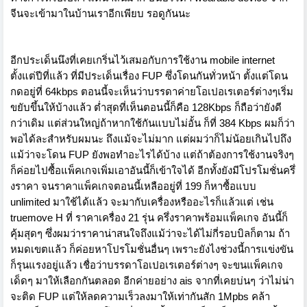
จีนจะเข้ามาในบ้านเราอีกเพียบ รอดูกันนะ
อีกประเด็นนึงที่เคยเกริ่นไว้เสมอกับการใช้งาน mobile internet
ตั้งแต่ปีที่แล้ว ที่มีประเด็นเรื่อง FUP ซึ่งโดนกันทั่วหน้า ตั้งแต่โดน
กดอยู่ที่ 64kbps ตอนนี้จะเห็นว่าบรรดาค่ายโอเปอเรเตอร์ต่างๆเริ่ม
ขยับขึ้นให้บ้างแล้ว ต่ำสุดที่เห็นตอนนี้ก็คือ 128Kbps ก็ถือว่ายังดี
กว่าเดิม แต่ส่วนใหญ่ถ้าหากใช้กันแบบไม่อั้น ก็ที่ 384 Kbps ผมก็ว่า
พอได้ละสำหรับผมนะ ถึงแม้จะไม่มาก แต่ผมว่าก็ไม่น้อยเกินไปถึง
แม้ว่าจะโดน FUP ยังพอทำอะไรได้บ้าง แต่ถ้าต้องการใช้งานจริงๆ
ก็ค่อยไปซื้อแพ็คเกจเพิ่มเอาอันนี้ก็เข้าใจได้ อีกทั้งยังมีโปรโมชั่นครึ่
งราคา จนราคาแพ็คเกจตอนนี้เหลืออยู่ที่ 199 ก็หาซื้อแบบ
unlimited มาใช้ได้แล้ว จะมากับเครื่องหรืออะไรก็แล้วแต่ เช่น
truemove H ที่ ราคาเครื่อง 21 รุ่น ครึ่งราคาพร้อมแพ็คเกจ อันนี้ก็
คุ้มสุดๆ ซึ่งผมว่าราคาน่าสนใจถึงแม้ว่าจะได้ไม่กี่รอบบิลก็ตาม ถ้า
หมดเขตแล้ว ก็ค่อยหาโปรโมชั่นอื่นๆ เพราะยังไงช่วงนี้การแข่งขัน
ก็รุนแรงอยู่แล้ว เชื่อว่าบรรดาโอเปอเรเตอร์ต่างๆ จะขนแพ็คเกจ
เด็ดๆ มาให้เลือกกันตลอด อีกค่ายอย่าง ais จากที่เคยบ่นๆ ว่าไม่น่า
จะติด FUP แต่ให้ลดความเร็วลงมาให้เท่ากันสัก 1Mpbs คล้า