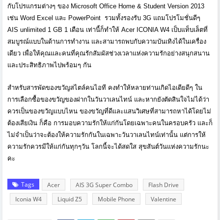
กับโปรแกรมต่างๆ ของ
Microsoft Office Home & Student Version 2013
เช่น
Word Excel
และ
PowerPoint
รวมทั้งรองรับ
3G
แถมโปรโมชั่นดีๆ
AIS unlimited 1 GB 1
เดือน เท่านี้ก็ทำให้
Acer ICONIA W4
เป็บแท็บเล็ตที่
สมบูรณ์แบบในด้
านการทำงาน และสามารถพบกับความบันเทิงได้
ในเครื่อง
เดียว เพื่อให้คุณและคนที่คุณรักสัมผั
สช่วงเวลาแห่งความรักอย่างสนุ
กสนาน
และประสิทธิภาพไปพร้อมๆ กัน
สำหรับสารพัดของขวัญสไตล์คนไอที คงทำให้หลายท่านเกิดไอเดียดีๆ ใน
การเลือกซื้อของขวั
ญของฝากในวันวาเลนไทน์ และหากยังตัดสินใจไม่ได้ว่
า
ควรเป็นของขวัญแบบไหน ของขวัญที่ดีและแสนวิเศษที่
สามารถหาได้โดยไม่
ต้องเสียเงิน ก็คือ การมอบความรักให้แก่กั
นโดยเฉพาะคนในครอบครัว และก็
ไม่จำเป็นว่าจะต้องให้
ความรักกันในเฉพาะวันวาเลนไทน์
เท่านั้น แต่การให้
ความรักควรมีให้แก่กั
นทุกๆวัน โลกนี้จะได้สดใส สุขสันต์วันแห่งความรักนะ
คะ
Tags
Acer
AIS 3G Super Combo
Flash Drive
Iconia W4
Liquid Z5
Mobile Phone
Valentine