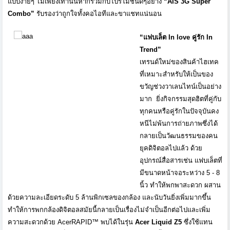
แบบง่ายๆ
ไม่เพียงเท่านั้
นหากรวมกับโปรโมชั่นดีๆอย่าง
“AIS
3
G Super
Combo”
รับรองว่าถูกใจทั้งคอไอที
และขาแชทแน่นอน
“
แฟบเล็ต
In love
คู่รัก
In
Trend”
เทรนด์ใหม่ของสินค้าไฮเทค
ที่
เหมาะสำหรับให้เป็นของ
ขวัญช่
วงวาเลนไทน์เป็นอย่าง
มาก
ยิ่งกิจกรรมสุดฮิตที่คู่กับ
ทุ
กคนหรือคู่รักในปัจจุบันคง
หนี
ไม่พ้นการถ่ายภาพซึ่งได้
กลายเป็
นวัฒนธรรมของคน
ยุคดิจิตอลไปแล้ว ด้วย
อุปกรณ์สื่อสารเช่น แฟบเล็ตที่
มีขนาดหน้าจอระหว่าง
5 - 8
นิ้ว ทำให้พกพาสะดวก ผสาน
ด้วยความละเอียดระดับ
5
ล้านพิกเซลของกล้อง และนับวันยิ่งเพิ่มมากขึ้น
ทำให้
การพกกล้องดิจิตอลสมัยนี้
กลายเป็นเรื่องไม่จำเป็นอีกต่
อไปและเพิ่ม
ความสะดวกด้วย
AcerRAPID™
พบได้ในรุ่น
Acer
Liquid Z5
ซึ่งใช้แทน