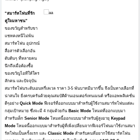
“
สมาร์ทโฟนที่รัก
คู่ใจมหาชน
”
ของขวัญสำหรับขา
แชทคงหนีไม่พ้
น
สมาร์ทโฟน อุปกรณ์
สื่อสารตัวเลือกอัน
ดับต้
นๆ ที่หลายคน
นึกถึงเมื่อต้องซื้
อ
ของขวัญไอทีให้ใคร
สักคน
และปัจจุบัน
สมาร์ทโฟนระดั
บเอนทรี่เลเวล
ราคา
3-5
พันบาทมีมากขึ้น จึงเป็นทางเลือกที่
น่าสนใจ ยิ่งครบครันด้วยคุณสมบัติด้
านเอนเตอร์เทนเมนต์ หรือแอพพลิเคชั่น
ดีๆอย่าง
Quick Mode
ฟีเจอร์ที่ออกแบบมาสำหรับผู้ใช้
งานสมาร์ทโฟนแต่ละ
กลุ่มเป้าหมาย ซึ่งจะมี
4
กลุ่มด้วยกัน
Basic Mode
โหมดที่ออกแบบมา
สำหรับเด็ก
Senior Mode
โหมดนี้ออกแบบมาสำหรับผู้สู
งอายุ
Keypad
Mode
โหมดนี้ออกแบบมาสำหรับผู้ที่เพิ
่งเปลี่ยนจากฟีเจอร์โฟนมาใช้
งานสมา
ร์ทโฟนเป็นครั้งแรก และ
Classic Mode
สำหรับคนที่อยากใช้สมาร์
ทโฟน