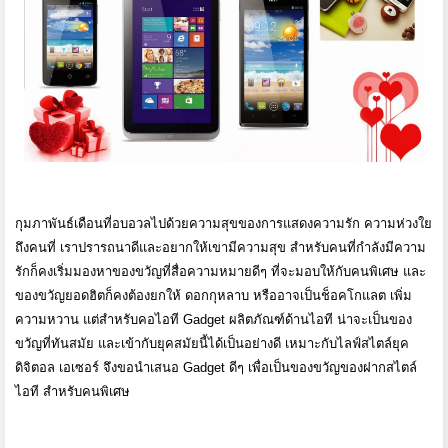
กุมภาพันธ์เดือนที่อบอวลไปด้
วยความสุขของการแสดงความรัก
ความห่วงใย
ถึงคนที่ เราปรารถนาดีและอยากให้เขามี
ความสุข
สำหรับคนที่กำลังมีความ
รักก็
คงเริ่มมองหาของขวัญที่สื่
อความหมายดีๆ
ที่จะมอบให้กับคนพิเศษ
และ
ของขวัญยอดฮิตก็คงต้องยกให้ ดอกกุหลาบ หรืออาจเป็นช็อคโกแลต เพิ่ม
ความหวาน
แต่สำหรับคอไอที
Gadget
ผลิตภัณฑ์ด้านไอที น่าจะเป็นของ
ขวัญที่ทันสมัย และเข้ากับยุคสมัยนี้ได้เป็นอย่
างดี เหมาะกับไลฟ์สไตล์ยุค
ดิจิตอล เอเซอร์ จึงขอนำเสนอ
Gadget
ดีๆ เพื่อเป็นของขวัญของฝากสไตล์
ไอที สำหรับคนพิเศษ