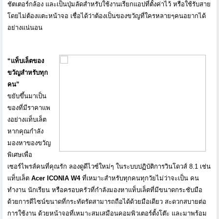
ชัตเตอร์กล้อง และเป็นปุ่มลัดสำหรับใช้งานเรี
ยกแอปที่ตั้งค่าไว้ หรือใช้รับสาย
โดยไม่ต้องแตะหน้
าจอ เชื่อได้ว่าต้องเป็นของขวัญที่
ใครหลายๆคนอยากได้
อย่างแน่นอน
“
แท็บเล็ตของ
ขวัญสำหรับทุก
คน
”
ขยับขึ้นมาเป็น
ของที่มี
ราคาแพ
งอย่างแท็บเล็ต
หากคุณกำลัง
มองหาของขวัญ
พิ
เศษเพื่อ
เซอร์ไพรส์คนที่คุณรัก
ลองดูดีไวซ์ใหม่ๆ ในระบบปฏิบัติการวินโดวส์
8.1
เช่น
แท็บเล็ต
Acer ICONIA W4
ที่เหมาะสำหรับทุกคนทุกวัยไม่ว่
าจะเป็น คน
ทำงาน นักเรียน หรือครอบครัวที่กำลังมองหาแท็
บเล็ตที่มีขนาดกระชับมือ
ด้วยการดีไซน์ขนาดที่กระทัดรั
ดสามารถถือได้ด้วยมือเดียว สะดวกสบายต่อ
การใช้งาน ด้วยหน้าจอที่เหมาะสมเสมื
อนคอมพิวเตอร์ตั้งโต๊ะ และมาพร้อม