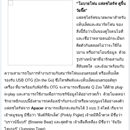
“
โมบายโฟน แฟลชไดร์ฟ คู่จิ้น
วัยจี๊ด
”
แฟลชไดร์ฟขนาดพกพาสำหรับ
แท็บเล็
ตและสมาร์ทโฟน
ของ
สิ่งนี้ถือว่
าเป็นของคู่ใจคนไอที
และเชื่อว่
าหลายคนมักจะมีพก
ติดตัวกั
นตลอดไม่ว่าจะใช้ก็อ
ปงาน หรือถ่ายโอนข้อมูล
ด้วย
รูปร่างหน้าตาที่น่ารั
กผสานกับ
สีสันสดใส
และยังมาพร้อมกั
บ
ความสามารถในการทำงานร่วมกั
บสมาร์ทโฟนแอนดรอยด์ หรือแท็บเล็ต
รองรับ
USB OTG (On the Go)
ซึ่งโทรศัพท์และแท็บเล็
ตแอนดรอยด์ทุก
เครื่อง ที่มาพร้อมกับฟังก์ชั่น
OTG
จะสามารถเชื่อมต่อ
Q Zoo
ได้ด้วย
plug-
in-play
และสามารถใช้งานเพื่อการแชร์ข้
อมูลได้อย่างรวดเร็ว
ด้วยโมเดลน่า
รักน่าหยิกแบบนี้
ยังสามารถคล้องเข้ากับกระเป๋
าหรือพวงกุญแจได้อย่างลงตัว
แฟลชไดร์ฟจาก
Apacer
สามารถเลือกสะสมกันได้
3
แบบ
3
สไตล์ เริ่มจาก
เจ้าหมูชมพู มีชื่อว่า
“
พิงค์กีพิกเล็ต
” (Pinkly Piglet)
เจ้าหมีสีน้ำตาล มีชื่อว่า
“
บราวน์นี่แบร์
” (Brownie Bear)
และสุดท้าย เจ้าเสือสีเหลือง มีชื่อว่า
“
จัมปิง
ไทเกอร์
” (Jumping Tiger)