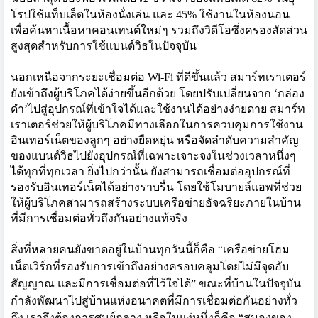
โรปใช้แท็บเล็ตในห้องนั่
งเล่น และ
45%
ใช้งานในห้องนอน
เพื่อค้นหาเนื้อหาคอนเทนต์ใหม่ๆ รวมถึงวิดีโอซึ่งครองสัดส่วน
สู
งสุดสำหรับการใช้แบนด์วิธในปั
จจุบัน
นอกเหนือจากระยะเชื่อมต่อ
Wi-Fi
ที่ดีขึ้นแล้ว สมาร์ทเราเตอร์
ยังเข้าถึงผู้บริ
โภคได้ง่ายขึ้นอีกด้วย โดยปรับเปลี่ยนจาก
‘
กล่อง
ดำ
’
ไปสู่อุปกรณ์ที่เข้าใจได้และใช้
งานได้อย่างง่ายดาย สมาร์ท
เราเตอร์ช่วยให้ผู้บริ
โภคมีทางเลือกในการควบคุมการใช้
งาน
อินเทอร์เน็ตของลูกๆ อย่างยืดหยุ่น หรือจัดลำดับความสำคัญ
ของแบนด์
วิธไปยังอุปกรณ์ที่
เฉพาะเจาะจงในช่วงเวลาหนึ่งๆ
ได้ทุกที่ทุกเวลา ยิ่งไปกว่านั้น ยังสามารถเชื่อมต่ออุปกรณ์ที่
รองรับอินเทอร์เน็ตได้อย่
างราบรื่น โดยใช้โมบายล์แอพที่ช่วย
ให้ผู้
บริโภคสามารถสร้างระบบเครือข่
ายอัจฉริยะภายในบ้าน
ที่มีการเชื
่อมต่อทั่วถึงกันอย่างแท้จริง
สิ่งที่หลายคนยังขาดอยู่ในบ้
านทุกวันนี้ก็คือ
“
เครือข่ายโฮม
เน็ตเวิร์กที่
รองรับการเข้าถึงอย่างครอบคลุ
มโดยไม่มีจุดอับ
สัญญาณ และมีการเชื่อมต่อที่ไว้ใจได้
”
ขณะที่บ้านในปัจจุบัน
กำลังพั
ฒนาไปสู่บ้านแห่งอนาคตที่มี
การเชื่อมต่อกันอย่างทั่ว
ถึง เราจึงต้องการศูนย์กลาง หรือในแง่หนึ่งก็คือ
“
สมองของ