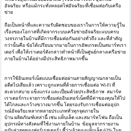
อัจฉริยะ หรือแม้กระทั่งหลอดไฟอัจฉริยะที
่เชื่อมต่อกับเครือ
ข่าย
ถือเป็นหน้าที่และความรับผิ
ดชอบของเราในการให้ความรู้ใน
เรื
่องของโอกาสที่เกิดจากระบบเครื
อข่ายอัจฉริยะแบบครบ
วงจรภายในบ้
านที่มีการเชื่อมต่อกันอย่างทั่
วถึง และที่สำคัญ
กว่านั้นคือ ข้อได้เปรียบมากมายในการอั
พเกรดเป็นสมาร์ทเรา
เตอร์ เพื่อให้เราเตอร์ดังกล่าวทำหน้
าที่เป็นศูนย์กลางเครือข่
าย
ภายในบ้านได้อย่างมีประสิทธิ
ภาพมากขึ้น
การใช้อินเทอร์เน็ตแบบเชื่อมต่
อผ่านสายสัญญาณกลายเป็น
อดี
ตไปเสียแล้ว เพราะถูกแทนที่ด้วยการเชื่อมต่อ
Wi-Fi
ที่
สะดวกสบาย แข็งแกร่ง และเปี่ยมด้วยประสิทธิภาพ
สมาร์ท
เราเตอร์กระจายการเชื่
อมต่ออินเทอร์เน็ตที่มีค่าของคุ
ณให้ไป
ได้ไกลและกว้างขวางมากขึ้
น โดยรองรับการเชื่อมต่ออุปก
รณ์อั
จฉริยะหลากหลายประเภททั่วทุกจุ
ดภายใน
บ้าน
ผลิตภัณฑ์เหล่านี้ เช่น แท็บเล็ต และสมาร์ทโฟน ถือเป็น
อุปกรณ์ทางสังคมที่ใช้
งานภายในบ้าน
ข้อมูลจากรายงาน
ฉบับล่าสุ
ดของฟอร์เรสเตอร์
ชี้ว่าเจ้าของแท็บเล็ต
62%
ในยุ
2