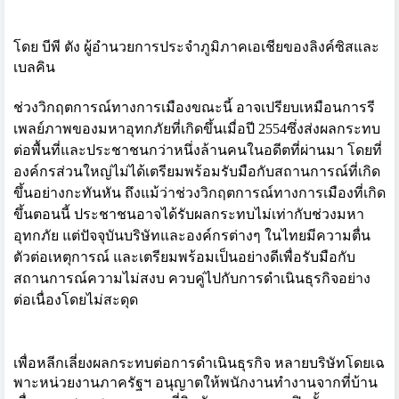
โดย บีพี ตัง ผู้อำนวยการประจำภูมิภาคเอเชี
ยของลิงค์ซิสและ
เบลคิน
ช่วงวิกฤตการณ์ทางการเมืองขณะนี
้ อาจเปรียบเหมือนการรี
เพลย์
ภาพของมหาอุทกภัยที่เกิดขึ้นเมื
่อปี
2554
ซึ่งส่งผลกระทบ
ต่อพื้นที่
และประชาชนกว่าหนึ่งล้านคนในอดี
ตที่ผ่านมา โดยที่
องค์กรส่วนใหญ่ไม่ได้เตรี
ยมพร้อมรับมือกับสถานการณ์ที่
เกิด
ขึ้นอย่างกะทันหัน ถึงแม้ว่า
ช่วงวิกฤตการณ์
ทางการเมืองที่เกิด
ขึ้นตอนนี้ ประชาชนอาจได้รับผลกระทบไม่เท่
ากับช่วงมหา
อุทกภัย แต่ปัจจุบันบริษัทและองค์กรต่
างๆ ในไทยมีความตื่น
ตัวต่อเหตุการณ์ และเตรียมพร้อมเป็นอย่างดีเพื่
อรับมือกับ
สถานการณ์ความไม่สงบ ควบคู่ไปกับการดำเนินธุรกิจอย่
าง
ต่อเนื่องโดยไม่สะดุด
เพื่อหลีกเลี่ยงผลกระทบต่
อการดำเนินธุรกิจ หลายบริษัทโดยเฉ
พาะหน่
วยงานภาครัฐฯ อนุญาตให้พนักงานทำงานจากที่บ้
าน