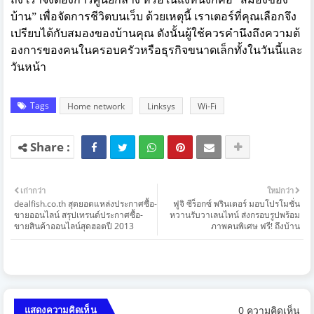
บ้าน
”
เพื่อจัดการชีวิตบนเว็บ ด้วยเหตุนี้ เราเตอร์ที่คุณเลือกจึง
เปรี
ยบได้กับสมองของบ้านคุณ ดังนั้นผู้ใช้ควรคำนึงถึงความต้
องการของคนในครอบครัวหรือธุรกิ
จขนาดเล็กทั้งในวันนี้และ
วันหน้
า
Tags
Home network
Linksys
Wi-Fi
เก่ากว่า
ใหม่กว่า
dealfish.co.th สุดยอดแหล่งประกาศซื้อ-
ฟูจิ ซีร็อกซ์ พรินเตอร์ มอบโปรโมชั่น
ขายออนไลน์ สรุปเทรนด์ประกาศซื้อ-
หวานรับวาเลนไทน์ ส่งกรอบรูปพร้อม
ขายสินค้าออนไลน์สุดฮอตปี 2013
ภาพคนพิเศษ ฟรี! ถึงบ้าน
0 ความคิดเห็น
แสดงความคิดเห็น