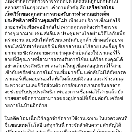
เนื่องจากสภาพการจราจรที่ติดขัด และถนนถูกปิดกั้
นถนน
หลายสายในกรุงเทพฯ
..
คำถามสำคัญคือ
เครือข่ายโฮม
เน็ตเวิร์กของคุ
ณสามารถรองรับการทำงานอย่างเต็
ม
ประสิทธิภาพที่บ้านคุณหรือไม่
?
เพียงแค่บริการเชื่อมต่อไร้
สายอาจไม่เพียงพออีกต่อไป เพราะคุณจะต้องทำกิจกรรม
ต่างๆ มากมาย เช่น ส่งอีเมล ประชุมทางไกลผ่านวิดีโอกับเพื่
อ
นร่วมงาน แบ่งปันไฟล์พรีเซนเทชั่นกับลู
กค้า เข้าคอร์สอบรม
ออนไลน์กับพาร์
ทเนอร์ พิมพ์เอกสารแบบไร้สาย และอื่นๆ อีก
มากมาย ซึ่งนั่นหมายความว่าคุณจำเป็นต้
องใช้เราเตอร์ไร้
สายที่มีคุ
ณภาพที่สามารถรองรับการใช้แบนด์
วิธของคุณได้
อย่างเต็มประสิทธิ
ภาพ คนส่วนใหญ่เชื่อมต่ออุปกรณ์ไร้
สาย
เข้ากับเครือข่ายภายในบ้
านเพิ่มมากขึ้น แต่กลับไม่ได้อัพเกรด
เราเตอร์
เพื่อตอบสนองไลฟ์สไตล์แบบดิจิ
ตอล และสร้างสมดุล
ระหว่างงานและชีวิ
ตส่วนตัว การอัพเกรดเราเตอร์นอกจาก
จะช่
วยปรับปรุงประสิทธิภาพของการเชื
่อมต่อไร้สายแล้ว ยัง
ช่วยขยายขีดความสามารถของอุ
ปกรณ์ที่เชื่อมต่อกับเครือข่
ายภายในบ้านอีกด้วย
ในอดีต โฮมเน็ตเวิร์กถูกจำกัดการใช้
งานเฉพาะในแวดวงคนที่
ชื่
นชอบเทคโนโลยี แต่ทุกวันนี้ การจัดลำดับความสำคัญได้
เปลี่
ยนแปลงไป กล่าวคือ การเชื่อมต่ออินเทอร์เน็
ตกลายเป็น