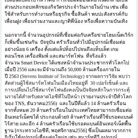
ส่วนประกอบหลักของกิ
จวัตรประจำวันภายในบ้าน เช่น เพื่อ
ใช้สำหรับการทำงานหรือธุ
รกิจ ซื้อสินค้า พบปะสังสรรค์กับ
เพื่อนฝูง เพื่อนร่วมงานและญาติพี่น้อง หรือเพื่อความบันเทิง
นอกจากนี้ จำนวนอุปกรณ์ที่เชื่อมต่อกั
บเครือข่ายโฮมเน็ตเวิร์ก
ก็เพิ่
มขึ้นเช่นกัน
ปัจจุบัน ครัวเรือนทั่วไปมีอุปกรณ์เชื่
อมต่อ
อย่างน้อย
6
เครื่อง ตั้งแต่แล็ปท็อปไปจนถึงแท็บเล็ต เกม
คอนโซล เครื่องพิมพ์ และสมาร์ทโฟน
ที่จริงแล้ว
จำนวน
Smart Device
ได้แซงหน้าจำนวนประชากรทั่
วโลกไป
เมื่อปี
2
556
และจะมีจำนวนถึง
50
,000
ล้านเครื่องภายใน
ปี
2
5
63 (
Stevens Institute of Technology)
จากผลการวิจัย พบว่า
สัดส่วนผู้ใช้สมาร์
ทโฟนในเมืองไทยอยู่ที่
30
เปอร์เซ็นต์ และ
การเปลี่ยนไปใช้สมาร์ทโฟนยั
งคงเป็นปัจจัยหลักในการกระตุ้
นรายได้สำหรับตลาดไอซีทีในปีหน้
า
(
รายงานประจำปีทั่วโลก
ของ
TNS,
ธันวาคม
2556)
และในปีที่แล้ว
14
ล้านครัวเรือน
จากทั้งหมด
20
ล้านครัวเรื
อนในประเทศไทยสามารถเชื่อมต่อ
อิ
นเทอร์เน็ตขได้ ประกอบด้วย
9
ล้านครัวเรือนที่ใช้บรอดแบนด์
ไร้สาย และอีก
4
ล้านครัวเรือนใช้บรอดแบนด์อิ
นเทอร์เน็ตพื้น
ฐาน
[
กระทรวงไอซีที
,
พฤศจิกายน
2556]
ซึ่งเป็นผลมาจากการ
ริเริ่มใช้อุ
ปกรณ์เชื่อมต่อใหม่ๆ เช่น สมาร์ททีวี อุปกรณ์