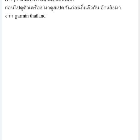
ก่อนไปดูตัวเครื่อง มาดูสเปคกันก่อนก็แล้วกัน อ้างอิงมา
จาก
garmin thailand
และก็มาชมแกะกล่องและรีวิวกันล่ะครับ
รุ่นที่ซื้อมาใช้งานคือรุ่นธรรมดา ตัวกล่องไม่ได้ใหญ่โตอะไร
ตัวกล่องด้านข้าง มีระบุการใช้งานทั้งการเชื่อมต่อกับ Garmin
Connect ผ่าน iOS และ Android และหน้าปัทม์ บอกสถานะ
ระหว่างการใช้งาน