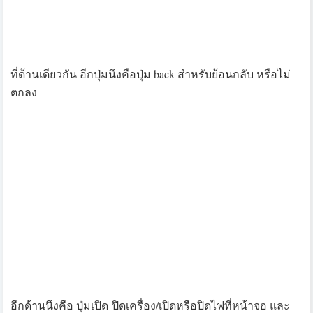
เรื่องของสายรัดข้อมือ ก็ไม่ต้องห่วง รองรับข้อมือเล็กๆ อย่าง
ผมสบายๆ หรือจะเล็กกว่าผมก็ยังไหว จนถึงขนาดคนข้อมือ
แบบว่าใหญ่บิ้กเบิ้มก็ไม่มีปัญหา และการล็อคสายก็ยึดด้วย
เขี้ยว 2 อันซึ่งแน่นอนว่า แน่น ไม่หลุดแน่นอน
เรื่องของแบตเตอรี่ ที่ไม่ได้บอกขนาด เอาไว้ แต่เรื่องการใช้
งานแบบเต็มสูบ ทั้งเปิด GPS และ Heart Rate จะอยู่ที่ประมาณ
7-10 ชั่วโมง ดังนั้น วิ่งมาราธอนไม่ต้องห่วงได้แน่นอน ยกเว้น