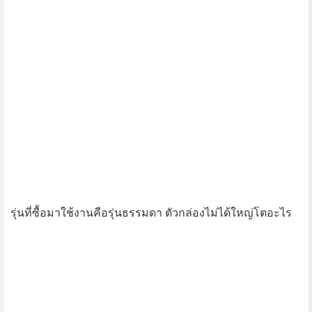
ตัวขนาดของ Forerunner 225 นี่ จริงๆ แทบจะไม่ต่างอะไรจาก
รุ่น Forerunner 220 มีแค่ตัวขนาดเรือนที่อาจจะดูใหญ่กว่านิด
นึง และน้ำหนักที่มากกว่าประมาณ 10 กรัม
ตัวหน้าจอมีขนาด เส้นผ่านศูนย์กลาง 1 นิ้ว และความละเอียด
ที่ 180x180 พิกเซล จะว่าไปก็ไม่มากไม่น้อย ถ้าจะเอาเยอะๆ
มาก็ไม่ได้มีประโยชน์อะไรมาก เพราะการแสดงผลไม่ได้เน้น