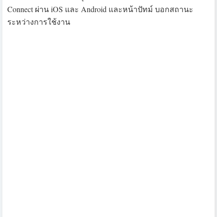
สำหรับ Garmin Forerunner 225 เป็นลักษณะการควบคุมการ
ทำงานด้วยปุ่มกด ทั้งหมดมี 4 ปุ่มการทำงาน ปุ่มสีแดงที่เรา
เห็นอยู่นี้คือปุ่มกดเพื่อเริ่มเข้าสู่โหมดการวิ่ง หรืออีกนัยนึงคือ
ปุ่ม enter หรือใส่คำสั่งตกลง