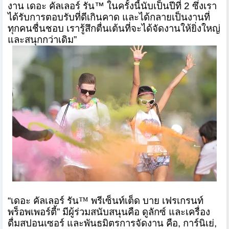
งาน เดอะ คัลเลอร์ รัน
™
ในครั้งนี้นับเป็นปีที่
2
ซึ่งเรา
ได้รับการตอบรับที่ดีเกิ
นคาด และได้กลายเป็นงานที่
ทุกคนชื่นช
อบ เรารู้สึกตื่นเต้นที่จะได้จัดงา
นให้ยิ่งใหญ่
และสนุกกว่าเดิม
”
“
เดอะ คัลเลอร์ รัน
™
พรีเซ็นท์เต็ด บาย เฟรเกรนท์
พร็อพเพอร์ตี้
”
มีผู้ร่วมสนับสนุนคือ ดูลักซ์ และเครื่อง
ดื่มสปอนเซอร์ และพันธมิตรการจัดงาน คือ
,
การ์นิเย่
,