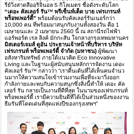
รีย์วิ่ง
สาดสีออริจิ
นอล
5
กิโลเมตร ชื่อดังระดับโลก
“
เดอะ คัลเลอร์ รัน
™
พรีเซ็นท์เต็ด บาย เฟรเกรนท์
พร็อพเพอร์ตี้
”
พร้อมต้อนรับคัลเลอร์รันเนอร์
กว่า
10,000
คน ที่พร้อมมาสนุกกับงานทั้งสองวัน คือ
1
เมษายนและ
2
เมษายน
2560
นี้
ณ
สถานีรถไฟฟ้า
แอร์พอร์ต เรล ลิงค์ มักกะสัน
ใจกลางกรุงเทพมหานคร
มิสเตอร์เจมส์ ดูอัน ประธานเจ้าหน้าที่บริหาร บริษัท
เฟรเกรนท์ พร็อพเพอร์ตี้
จำกัด
(
มหาชน
)
ผู้พัฒนา
อสังหาริมทรัพย์ ภายใต้แนวคิด
Eco
Innovative
Living
และในฐานะผู้สนับสนุนหลักการจัด
งาน
เดอะ
คัลเลอร์ รัน
™
กล่าวว่า
“
เราตื่นเต้นที่ได้เห็นคนจำนว
นม
ากให้ความสนใจเข้าร่วมงานเพื่อที่
จะมาวิ่งออก
กำลังกายและพบกับควา
มสนุกซึ่งสิ่งนี้ทำให้
เดอะ คัล
เลอร์ รัน กลายเป็นงาน
ที่ดีที่สุด ในนามของ
เฟรเกรนท์
พร็อพเพอร์ตี้ เรามีความยินดีที่ได้เป็นส่
วนหนึ่งของงาน
ธีมรันที่โดดเด่
นที่สุดแห่งปีของกรุงเทพฯ
”