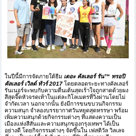
ในปีนี้มีการจัดภายใต้ธีม
เดอะ คัลเลอร์ รัน
™
ทรอปิ
คัลเลอร์ เวิลด์ ทัวร์
2017
โดยตลอดระยะทางคัลเลอร์
รันเนอร์จะพบกับความตื่นเต้นสุด
เร้าใจ
ถูกสาดด้วยผง
สีสุดจี๊ดหัว
จรดเท้าในแต่ละกิโลเมตรที่วิ่
งผ่านโดย
ไม่
จำกัดเวลา นอกจากนั้น ยังมีการขน
ขบวนกิจกรรม
ความสนุก จำลองบรรยากาศวันหยุดสุดหรรษา พร้อม
เพิ่มความสนุกด้วยกิ
จกรรมต่างๆ ที่แสดงความเป็น
เมืองแห่งสีสันแ
ละความสนุก
ของกรุงเทพฯ ได้เป็น
อย่างดี โดยกิจกรรมต่างๆ จัดขึ้นใน เฟสติวัล วิลเลจ