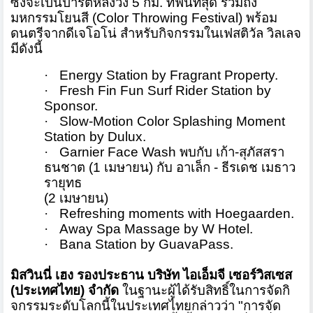
ซึ่งจะเป็นปาร์ตี้หลังวิ่ง
5
กม. ที่ฟินที่สุด รวมถึง
มหกรรมโยนสี (
Color Throwing Festival)
พร้อม
ดนตรีจากดีเจโอโน่ สำหรับกิจกรรมในเฟสติวัล วิลเลจ
มีดังนี้
·
Energy Station by Fragrant Property.
·
Fresh Fin Fun Surf Rider Station by
Sponsor.
·
Slow-Motion Color Splashing Moment
Station by Dulux.
·
Garnier Face Wash
พบกับ เก้า-สุภัสสรา
ธนชาต (
1
เมษายน) กับ อาเล็ก -
ธีรเดช เมธาว
รายุทธ
(
2
เมษายน)
·
Refreshing moments with Hoegaarden.
·
Away Spa Massage by W Hotel.
·
Bana Station by GuavaPass.
มิสวินนี่ เฮง รองประธาน บริษัท ไอเอ็มจี เซอร์วิสเซส
(ประเทศไทย) จำกัด
ในฐานะผู้ได้รับสิทธิ์ในการจั
ดกิ
จกรรมระดับโลกนี้
ในประเทศไทยกล่าวว่า "การจัด