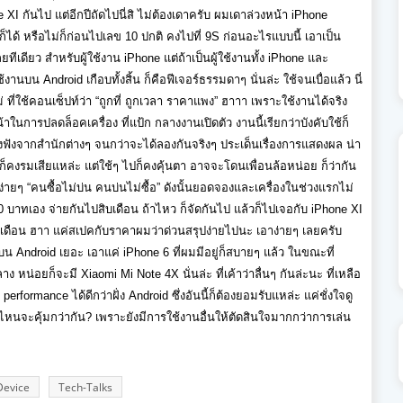
XI กันไป แต่อีกปีถัดไปนี่สิ ไม่ต้องเดาครับ ผมเดาล่วงหน้า iPhone
็ได้ หรือไม่ก็ก่อนไปเลข 10 ปกติ คงไปที่ 9S ก่อนอะไรแบบนี้ เอาเป็น
ทีเดียว สำหรับผู้ใช้งาน iPhone แต่ถ้าเป็นผู้ใช้งานทั้ง iPhone และ
านบน Android เกือบทั้งสิ้น ก็คือฟีเจอร์ธรรมดาๆ นั่นล่ะ ใช้จนเบื่อแล้ว นี่
หม่ ที่ใช้คอนเซ็ปท์ว่า “ถูกที่ ถูกเวลา ราคาแพง” ฮาาา เพราะใช้งานได้จริง
าในการปลดล็อคเครื่อง ที่แป้ก กลางงานเปิดตัว งานนี้เรียกว่าบังคับใช้ก็
พิ่งฟังจากสำนักต่างๆ จนกว่าจะได้ลองกันจริงๆ ประเด็นเรื่องการแสดงผล น่า
กๆ ก็คงรมเสียแหล่ะ แต่ใช้ๆ ไปก็คงคุ้นตา อาจจะโดนเพื่อนล้อหน่อย ก็ว่ากัน
่ายๆ “คนซื้อไม่บ่น คนบ่นไม่ซื้อ” ดังนั้นยอดจองและเครื่องในช่วงแรกไม่
0 บาทเอง จ่ายกันไปสิบเดือน ถ้าไหว ก็จัดกันไป แล้วก็ไปเจอกับ iPhone XI
ต่อเดือน ฮาา แค่สเปคกับราคาผมว่าด่วนสรุปง่ายไปนะ เอาง่ายๆ เลยครับ
น Android เยอะ เอาแค่ iPhone 6 ที่ผมมีอยู่ก็สบายๆ แล้ว ในขณะที่
 หน่อยก็จะมี Xiaomi Mi Note 4X นั่นล่ะ ที่เค้าว่าลื่นๆ กันล่ะนะ ที่เหลือ
formance ได้ดีกว่าฝั่ง Android ซึ่งอันนี้ก็ต้องยอมรับแหล่ะ แค่ชั่งใจดู
นไหนจะคุ้มกว่ากัน? เพราะยังมีการใช้งานอื่นให้ตัดสินใจมากกว่าการเล่น
Device
Tech-Talks