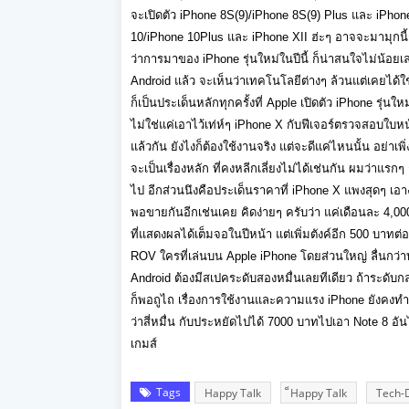
จะเปิดตัว iPhone 8S(9)/iPhone 8S(9) Plus และ iPhone 
10/iPhone 10Plus และ iPhone XII ฮ่ะๆ อาจจะมามุกนี้ก
ว่าการมาของ iPhone รุ่นใหม่ในปีนี้ ก็น่าสนใจไม่น้อยเลย
Android แล้ว จะเห็นว่าเทคโนโลยีต่างๆ ล้วนแต่เคยได้ใช้ง
ก็เป็นประเด็นหลักทุกครั้งที่ Apple เปิดตัว iPhone รุ่นใ
ไม่ใช่แค่เอาไว้เท่ห์ๆ iPhone X กับฟีเจอร์ตรวจสอบใบหน้
แล้วกัน ยังไงก็ต้องใช้งานจริง แต่จะดีแค่ไหนนั้น อย่าเ
จะเป็นเรื่องหลัก ที่คงหลีกเลี่ยงไม่ได้เช่นกัน ผมว่าแร
ไป อีกส่วนนึงคือประเด็นราคาที่ iPhone X แพงสุดๆ เอาง
พอขายกันอีกเช่นเคย คิดง่ายๆ ครับว่า แค่เดือนละ 4,00
ที่แสดงผลได้เต็มจอในปีหน้า แต่เพิ่มตังค์อีก 500 บาท
ROV ใครที่เล่นบน Apple iPhone โดยส่วนใหญ่ ลื่นกว่าบ
Android ต้องมีสเปคระดับสองหมื่นเลยทีเดียว ถ้าระดับกลาง
ก็พอถูไถ เรื่องการใช้งานและความแรง iPhone ยังคงทำ per
ว่าสี่หมื่น กับประหยัดไปได้ 7000 บาทไปเอา Note 8 อั
เกมส์
Tags
Happy Talk
็Happy Talk
Tech-