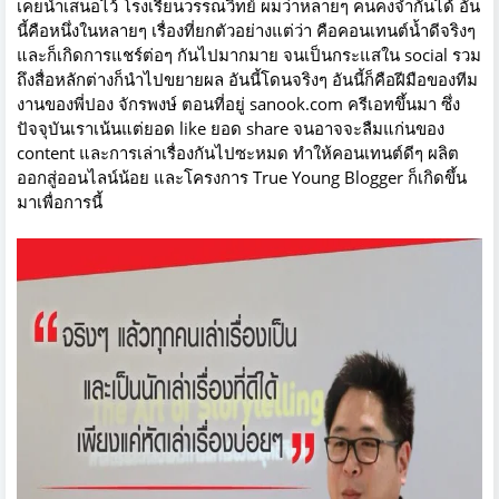
เคยนำเสนอไว้ โรงเรียนวรรณวิทย์ ผมว่าหลายๆ คนคงจำกันได้ อัน
นี้คือหนึ่งในหลายๆ เรื่องที่ยกตัวอย่างแต่ว่า คือคอนเทนต์น้ำดีจริงๆ
และก็เกิดการแชร์ต่อๆ กันไปมากมาย จนเป็นกระแสใน social รวม
ถึงสื่อหลักต่างก็นำไปขยายผล อันนี้โดนจริงๆ อันนี้ก็คือฝีมือของทีม
งานของพี่ปอง จักรพงษ์ ตอนที่อยู่ sanook.com ครีเอทขึ้นมา ซึ่ง
ปัจจุบันเราเน้นแต่ยอด like ยอด share จนอาจจะลืมแก่นของ
content และการเล่าเรื่องกันไปซะหมด ทำให้คอนเทนต์ดีๆ ผลิต
ออกสู่ออนไลน์น้อย และโครงการ True Young Blogger ก็เกิดขึ้น
มาเพื่อการนี้