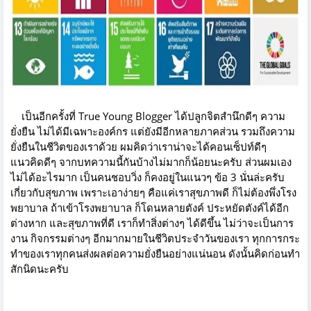
เป็นอีกครั้งที่ True Young Blogger ได้ปลูกจิตสำนึกดีๆ ความ
ยั่งยืน ไม่ได้มีเฉพาะองค์กร แต่ยังมีอีกหลายภาคส่วน รวมถึงความ
ยั่งยืนในชีวิตของเราด้วย ผมคิดว่าเราน่าจะได้คอนเซ็ปท์ดีๆ
แนวคิดดีๆ จากบทความนี้กันบ้างไม่มากก็น้อยนะครับ ส่วนผมเอง
ไม่ได้อะไรมาก เป็นคนชอบวิ่ง ก็คงอยู่ในแนวๆ ข้อ 3 นั่นล่ะครับ
เกี่ยวกับสุขภาพ เพราะเอาง่ายๆ คือแค่เราสุขภาพดี ก็ไม่ต้องพึ่งโรง
พยาบาล ถ้าเข้าโรงพยาบาล ก็โดนหลายตังค์ ประหยัดตังค์ได้อีก
ต่างหาก และสุขภาพที่ดี เราก็ทำสิ่งต่างๆ ได้ดีขึ้น ไม่ว่าจะเป็นการ
งาน กิจกรรมต่างๆ อีกมากมายในชีวิตประจำวันของเรา ทุกการกระ
ทำของเราทุกคนส่งผลต่อความยั่งยืนอย่างแน่นอน ดังนั้นคิดก่อนทำ
สักนิดนะครับ