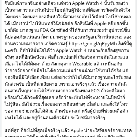
ซึ่งมีแต่ภาษาจีนอย่างเดียว แต่ทว่า Apple Watch 4 นั้นรับรองว่า
เป็นทางการ และมันมีประโยชน์กับผู้ใช้งานที่ต้องการวัดคลื่นหัวใจ
โดยตรง โดยผลของคลื่นหัวใจนี้สามารถเก็บไว้เพื่อนำไปใช้งานต่อ
ได้ เมื่อเรานำไปให้แพทย์วินิจฉัยต่อ อีกสิ่งนึงที่ Apple หยิบยกขึ้น
มาก็คือ มาตรฐาน FDA Certified ที่ได้รับการรับรองว่าอุปกรณ์ชิ้น
นี้ปลอดภัยแน่นอน ก็ตามมาตรฐานของสหรัฐอเมริกานั่นน่ะนะ ลอง
อ่านความหมายจาก
เกร็ดความรูั
https://goo.gl/qRpyMh ลิงค์นี้ดู
นะครับ ก็ทำให้มั่นใจได้ว่า Apple Watch 4 เหมาะกับเรื่องสุขภาพ
จริงๆ แต่ก็อีกนิดนึงนะ คือก็น่าแปลกที่ เรื่องวัดความดันในกระแส
เลือด ไม่ได้มีติดมาด้วย สังเกตุจาก Wearable แล้ว เหมืนอกับ
ว่าการวัดจากข้อมือไม่ได้ความแม่นยำจนนำมาใช้งานได้จริง แต่
ของจีนนี่มีให้เลือกเพียบ แต่อย่างว่าก็ไม่ได้มีมาตรฐานอะไรรับรอง
นั่นล่ะครับ เป็นที่น่าเสียดาย เพราะเอาจริงๆ แล้ว เรื่องความดันนี่
คนส่วนใหญ่น่าจะได้ใช้งานมากกว่าเรื่องของ ECG ถ้าจะดีใส่มา
พร้อมกันได้ก็จะดีที่สุดเลย หรือว่าจะเป็นไพ่ที่จะหงายในปีหน้าก็
ไม่รู้สินะ ยังไม่รวมเรื่องของการเตือนต่างๆ เมื่อล้ม และตั้งให้โทร
ขอความช่วยเหลือได้ด้วย สำหรับคนแก่ หรือผู้ป่วยที่ช่วยเหลือตัว
เองไม่ได้ และอยู่บ้านคนเดียวนี่มีประโยชน์มากจริงๆ
แต่ที่สุด ก็ยังไม่ที่สุดเมื่อจริงๆ แล้ว Apple น่าจะใส่ฟีเจอร์การแทรค