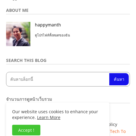
ABOUT ME
happymanth
ดูโปรไฟล์ทั้งหมดของฉัน
SEARCH THIS BLOG
จำนวนการดูหน้าเว็บรวม
Our website uses cookies to enhance your
8
4
9
0
5
2
experience.
Learn More
Home
About
Contact us
Privacy Policy
Accept !
Copyright ©
Blogger Templates
| Distributed By
Tech To