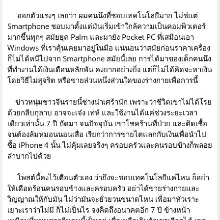
ออกตัวแรงๆ เลยว่า ผมคนนึงที่ชอบเทคโนโลยีมาก ไม่ช่แต่
Smartphone ชอบมาตั้งแต่มันเริ่มเข้าใกล้ความเป็นคอมพิวเตอร์
มากขึ้นทุกๆ สมัยยุค Palm และมายัง Pocket PC ที่เสมือนเอา
Windows ที่เราคุ้นเคยมาอยู่ในมือ แน่นอนว่าสมัยก่อนราคาเครื่อง
ก็ไม่ได้หนีไปจาก Smartphone สมัยนี้เลย การได้มาของเด็กคนนึง
ที่ทำงานได้เงินเดือนหลักพัน คงยากอย่างยิ่ง แต่ก็ไม่ได้คิดจะหาเงิน
โดยวิธีไม่สุจริต หรือขายส่วนหนึ่งส่วนใดของร่างกายเพื่อการนี้
ข่าวหนุ่มชาวจีนรายนี้ช่างน่าเศร้านัก
เพราะว่าชีวิตเขาไม่ได้โรย
ด้วยกลีบกุลาบ อาจจะเจ๋ง เท่ห์ และใช้งานได้แค่ช่วงระยะเวลา
เดียวเท่านั้น 7 ปี ถัดมา จนปัจจุบัน เขาโชคร้านที่ป่วย และติดเชื้อ
จนต้องล้มหมอนนอนเสื่อ เรียกว่าการขายไตแลกกับเงินเพื่อนำไป
ซื้อ iPhone 4 นั้น ไม่คุ้มเลยจริงๆ ครอบครัวและคนรอบข้างก็พลอย
ลำบากไปด้วย
โพสต์นี้คงไว้เตือนตัวเอง ว่าถึงจะชอบเทคโนโลยีแค่ไหน ก็อย่า
ให้เดือดร้อนคนรอบข้างและครอบครัว อย่าได้ขายร่างกายและ
วิญญาณให้กับมัน ไม่ว่ามันจะยั่วยวนขนาดไหน เพื่อมาหัวเราะ
เยาะเราว่าไม่มี ก็ไม่เป็นไร จงคิดถึงอนาคตอีก 7 ปี ข้างหน้า