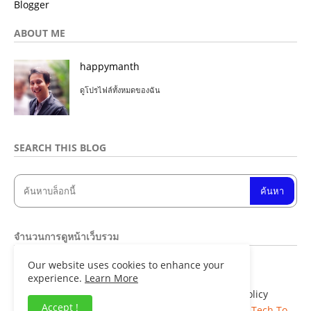
Blogger
ABOUT ME
happymanth
ดูโปรไฟล์ทั้งหมดของฉัน
SEARCH THIS BLOG
จำนวนการดูหน้าเว็บรวม
Our website uses cookies to enhance your
8
4
9
0
9
2
experience.
Learn More
Home
About
Contact us
Privacy Policy
Accept !
Copyright ©
Blogger Templates
| Distributed By
Tech To