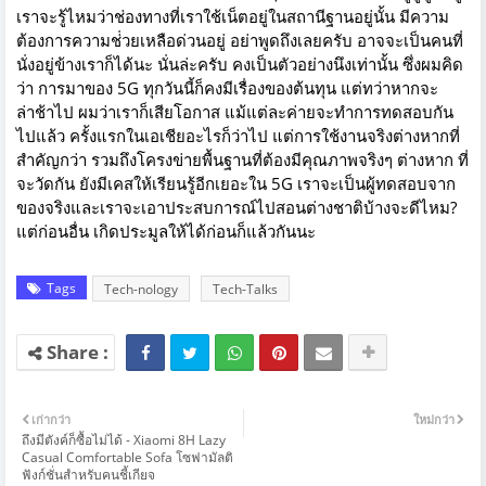
เราจะรู้ไหมว่าช่องทางที่เราใช้เน็ตอยู่ในสถานีฐานอยู่นั้น มีความ
ต้องการความช่่วยเหลือด่วนอยู่ อย่าพูดถึงเลยครับ อาจจะเป็นคนที่
นั่งอยู่ข้างเราก็ได้นะ นั่นล่ะครับ คงเป็นตัวอย่างนึงเท่านั้น ซึ่งผมคิด
ว่า การมาของ 5G ทุกวันนี้ก็คงมีเรื่องของต้นทุน แต่ทว่าหากจะ
ล่าช้าไป ผมว่าเราก็เสียโอกาส แม้แต่ละค่ายจะทำการทดสอบกัน
ไปแล้ว ครั้งแรกในเอเชียอะไรก็ว่าไป แต่การใช้งานจริงต่างหากที่
สำคัญกว่า รวมถึงโครงข่ายพื้นฐานที่ต้องมีคุณภาพจริงๆ ต่างหาก ที่
จะวัดกัน ยังมีเคสให้เรียนรู้อีกเยอะใน 5G เราจะเป็นผู้ทดสอบจาก
ของจริงและเราจะเอาประสบการณ์ไปสอนต่างชาติบ้างจะดีไหม?
แต่ก่อนอื่น เกิดประมูลให้ได้ก่อนก็แล้วกันนะ
Tags
Tech-nology
Tech-Talks
เก่ากว่า
ใหม่กว่า
ถึงมีตังค์ก็ซื้อไม่ได้ - Xiaomi 8H Lazy
Casual Comfortable Sofa โซฟามัลติ
ฟังก์ชั่นสำหรับคนชี้เกียจ