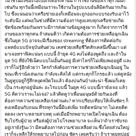
ไม่ใช่ในแง่ของโอเปอเรเตอร์เท่านั้น การใช้งานของเราทุกวันนี้ก็
เช่นกัน ทุกวันนี้เหมือนเราจะใช้งานในรูปแบบอันลิมิตกันมากเกิน
ไป ซึ่งแน่นอนว่าเครือข่ายเองก็เหมือนจะถูกออกแบบรองรับเอาไว้
ระดับนึง แต่พอในช่วงที่มีความต้องการสูงแทบทุกเครือข่ายเกิด
ขัดข้องพร้อมกันเพราะมีการส่งผ่านข้อมูลสูงมาก ก็เกิดจากการใช้
งานของเราทุกคน ถ้าสมมติว่า เกิดความต้องการช่วยเหลือฉุกเฉิน
ซึ่งในยุค 5G อาจจะมีเรื่องของ streaming ที่ต้องการติดต่อกับ
แพทย์แบบปัจจุบันทันด่วน เคสช่วยเหลือชีวิตสักเคสนึงขึ้นมา แต่
มาเจอทราฟิคแน่นๆ แบบนี้ ถ้ายุค 4G คงไม่ต้องพูดถึง และถ้าใน
ยุค 5G ที่ยังใช้เน็ตแบบไม่อั้นกันอยู่ มีเท่าไหร่ก็ไม่เพียงพออยู่ดี และ
เราก็ไม่รู้อีกด้วยว่า ใครกำลังต้องการความช่วยเหลือฉุกเฉินอยู่ ใน
ขณะที่เรานั่งเล่นเกม กำลังจะคิลได้ แค่กระตุกก็โกรธแล้ว แค่ดูหนัง
ในยูทูปอยู่ก็รู้สึกหงุดหงิดใจแล้ว ต้องบ่นกันบ้างล่ะน่า ซึ่งผมก็เคย
เป็น กระตุกอยู่นั่นล่ะ อะไรแบบนี้ ในยุค 4G แบบนี้เรายังเจอ แล้ว
5G คิดว่าเราจะไม่เจอ? แล้วคิดดูว่าเพื่อนมนุษย์ด้วยกันเองที่
ต้องการความช่วยเหลือเร่งด่วนล่ะ? หากเปรียบเทียบให้เห็นชัดๆ ก็
คงเหมือนกับถนน ที่รถทุกวันนี้มีแต่เพิ่ม รถติดหนักมาก ไม่เคยติด
ลดลง เพราะหลายสาเหตุ แต่เมื่อมีรถพยาบาลเปิดไฟฉุกเฉิน ต้อง
รีบไปรับผู้ป่วย หรือส่งผู้ป่วยไปโรงพยาบาล จะเห็นว่าถ้าเราขับรถ
อยู่เรายังรู้นะว่า มีคนต้องการความช่วยเหลือด่วน ซึ่งโดยส่วนใหญ่
เราก็จะหลีกให้รถพยาบาลไปก่อน ชัดๆ เลยครับว่า ถ้าเราดูยูทูปอยู่