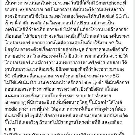
เป็นทางการแน่นอนในต่างประเทศ ในปีนี้ก็เริ่มมี Smartphone ที่
รองรับ 5G ออกมาอย่างเป็นทางการ ดังนั้นจะใช้งานแพร่หลายก็
คงจะอีกหลายปี ซึ่งในประเทศไทยเองก็คงจะได้รับไลเซ่นส์ 5G กัน
เร็วๆ นี้ ถ้ามีการผลักดัน ใครมาก่อนได้เปรียบ แม้ว่าจะเป็น
เทคโนโลยีที่กำลังเกิด อาจจะยังไม่จำเป็นต้องใช้งาน แต่ถ้าหากยัง
เลื่อนออกไปเรื่อยๆ กว่าจะพร้อม คนอื่นก็ไปไกลแล้ว อย่างที่บรรดา
โอเปอเรเตอร์ ออกมาว่ายังไม่มีความจำเป็นต้องใช้งาน 5G ใน
ปัจจุบัน อาจจะด้วยเรื่องการจ่ายค่าประมูล ด้วยราคาและข้อจำกัด
หลายอย่าง แต่ในแง่ของเทคโนโลยีแล้ว การมาก่อนนั้น จะช่วยให้
โอเปอเรเตอร์เอง มีการวางแผนขยายการลงเครือข่าย ทดสอบ ใช้
งานในสภาวะแวดล้อมจริง มีอีกหลายธุรกิจที่กำลังรอการมาของ
5G เพื่อขับเคลื่อนอุตสาหกรรมทั้งหลายในประเทศ เพราะ 5G
ไม่ใช่แค่เน้น เร็ว แรง ความหน่วงหรือค่า latency ต่ำ ซึ่งมันคือการ
ตอบสนองระหว่างการสื่อสารระหว่างกัน ยิ่งต่ำยิ่งดีเท่านั้นเอง
แน่นอนว่าจะเข้ามาตอบโจทย์บรรดา ระบบ IoT ทั้งหลาย
Streaming ที่นับวันจะมีแต่เพิ่มทั้งขนาดใหญ่ขึ้นมีผลทำให้ไฟล์
media ต่างๆ มากขึ้น ทำให้อุตสาหกรรมที่เก็บความจุต่างๆ ก็ต้อง
พัฒนาขึ้น จริงๆ มีทั้งเรื่องการแพทย์ และอีกมากมาย แต่มันจะเกิด
ขึ้นไม่ได้เลยจริงๆ ถ้าหากไม่มีรากฐานโครงข่ายที่ดี และเสถียร
มากๆ