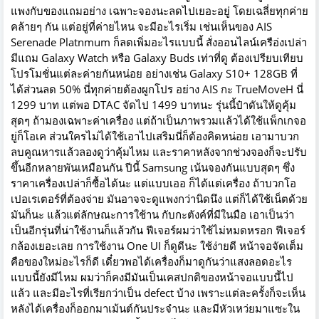
แพงกับของแถมอย่าง เฉพาะจองนะลดไปเยอะอยู่ โดยเฉลี่ยทุกค่าย
คล้ายๆ กัน แต่อยู่ที่ค่ายไหน จะมีอะไรเริ่ม เช่นเห็นของ AIS
Serenade Platnmum ก็ลดเพิ่มอะไรแบบนี้ สั่งออนไลน์เครือ่งเปล่า
มีแถม Galaxy Watch หรือ Galaxy Buds เท่าที่ดู ต้องเปรียบเทียบ
โปรโมชั่นแต่ละค่ายกันหน่อย อย่างเช่น Galaxy S10+ 128GB ที่
ได้ส่วนลด 50% นี่ทุกค่ายต้องผูกโปร อย่าง AIS กะ TrueMoveH นี่
1299 บาท แต่พอ DTAC จัดไป 1499 บาทนะ รุ่นนี้ป๋าดันให้ดูคุ้ม
สุดๆ ถ้ามองเฉพาะค่าเครื่อง แต่ถ้าเป็นภาพรวมแล้วได้ใช้แพ็กเกจอ
ยู่ก็โอเค ส่วนใครไม่ได้ใช้เอาไปเสริมนี่ก็ต้องคิดหน่อย เอามาบวก
ลบคูณหารแล้วลองดูว่าคุ้มไหม และราคาหลังจากช่วงจองก็จะปรับ
ขึ้นอีกหลายพันเหมือนกัน ปีนี้ Samsung เน้นจองกันแบบสุดๆ ซึ่ง
ราคาเครื่องเปล่าก็ซื้อได้นะ แต่แบบเออ ก็ได้แต่เครื่อง ถ้าบวกโอ
เปอเรเตอร์ที่ต้องจ่าย มันอาจจะดูแพงกว่านิดนึง แต่ก็ได้ใช้เน็ตด้วย
มันก็นะ แล้วแต่ลักษณะการใช้าน กับกะตังค์ที่มีในมือ เอาเป็นว่า
เป็นอีกรุ่นที่น่าใช้งานก็แล้วกัน ฟีเจอร์ผมว่าใช้ไม่หมดหรอก ฟีเจอร์
กล้องเยอะเลย การใช้งาน One UI ก็ดูดีนะ ใช้ง่ายดี หน้าจอจัดเต็ม
คือของใหม่อะไรก็ดี เดี๋ยวพอได้เครื่องก็มาดูกันว่าแสงลอดอะไร
แบบนี้ยังมีไหม ผมว่าก็คงมีมันเป็นเคสปกติของหน้าจอแบบนี้ไป
แล้ว และมีอะไรที่เรียกว่าเป็น defect บ้าง เพราะแต่ละครั้งก็จะเห็น
หลังได้เครื่องก็ออกมาเม้นต์กันประจำนะ และมีหัวเหว่ยมาแซะใน