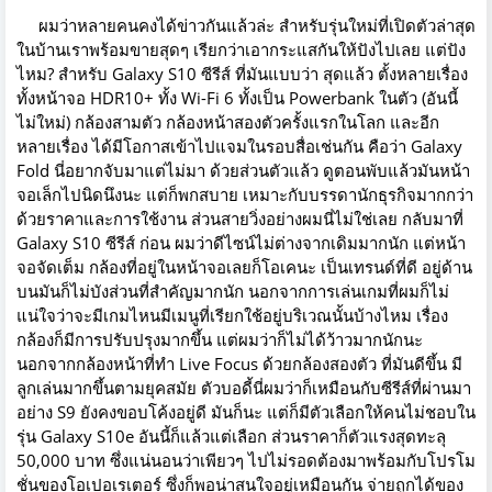
ผมว่าหลายคนคงได้ข่าวกันแล้วล่ะ สำหรับรุ่นใหม่ที่เปิดตัวล่าสุด
ในบ้านเราพร้อมขายสุดๆ เรียกว่าเอากระแสกันให้ปังไปเลย แต่ปัง
ไหม? สำหรับ Galaxy S10 ซีรีส์ ที่มันแบบว่า สุดแล้ว ตั้งหลายเรื่อง
ทั้งหน้าจอ HDR10+ ทั้ง Wi-Fi 6 ทั้งเป็น Powerbank ในตัว (อันนี้
ไม่ใหม่) กล้องสามตัว กล้องหน้าสองตัวครั้งแรกในโลก และอีก
หลายเรื่อง ได้มีโอกาสเข้าไปแจมในรอบสื่อเช่นกัน คือว่า Galaxy
Fold นี่อยากจับมาแต่ไม่มา ด้วยส่วนตัวแล้ว ดูตอนพับแล้วมันหน้า
จอเล็กไปนิดนึงนะ แต่ก็พกสบาย เหมาะกับบรรดานักธุรกิจมากกว่า
ด้วยราคาและการใช้งาน ส่วนสายวิ่งอย่างผมนี่ไม่ใช่เลย กลับมาที่
Galaxy S10 ซีรีส์ ก่อน ผมว่าดีไซน์ไม่ต่างจากเดิมมากนัก แต่หน้า
จอจัดเต็ม กล้องที่อยู่ในหน้าจอเลยก็โอเคนะ เป็นเทรนด์ที่ดี อยู่ด้าน
บนมันก็ไม่บังส่วนที่สำคัญมากนัก นอกจากการเล่นเกมที่ผมก็ไม่
แน่ใจว่าจะมีเกมไหนมีเมนูที่เรียกใช้อยู่บริเวณนั้นบ้างไหม เรื่อง
กล้องก็มีการปรับปรุงมากขึ้น แต่ผมว่าก็ไม่ได้ว้าวมากนักนะ
นอกจากกล้องหน้าที่ทำ Live Focus ด้วยกล้องสองตัว ที่มันดีขึ้น มี
ลูกเล่นมากขึ้นตามยุคสมัย ตัวบอดี้นี่ผมว่าก็เหมือนกับซีรีส์ที่ผ่านมา
อย่าง S9 ยังคงขอบโค้งอยู่ดี มันก็นะ แต่ก็มีตัวเลือกให้คนไม่ชอบใน
รุ่น Galaxy S10e อันนี้ก็แล้วแต่เลือก ส่วนราคาก็ตัวแรงสุดทะลุ
50,000 บาท ซึ่งแน่นอนว่าเพียวๆ ไปไม่รอดต้องมาพร้อมกับโปรโม
ชั่นของโอเปอเรเตอร์ ซึ่งก็พอน่าสนใจอยู่เหมือนกัน จ่ายถูกได้ของ