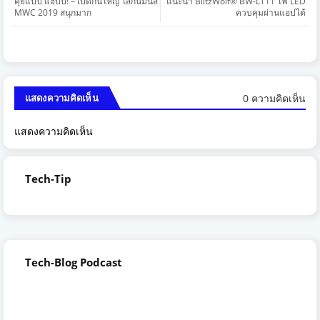
คุยแป๊ป แฮปปี้! – เปิดกันใหญ่ ใส่กันมันส์
แนะนำ BlitzWolf® BW-LT11 ไฟ LED
MWC 2019 สนุกมาก
ควบคุมผ่านแอปได้
0 ความคิดเห็น
แสดงความคิดเห็น
แสดงความคิดเห็น
Tech-Tip
Tech-Blog Podcast