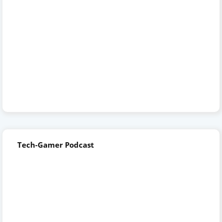
Tech-Gamer Podcast