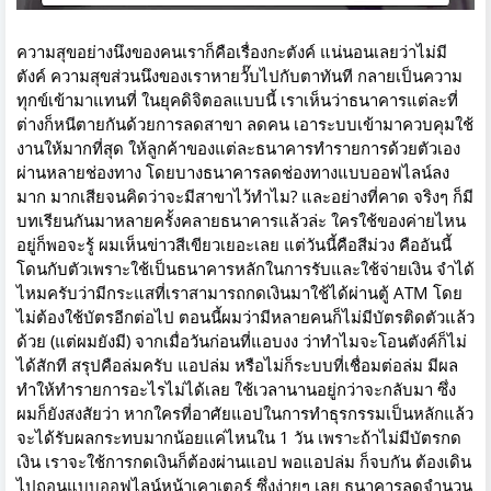
ความสุขอย่างนึงของคนเราก็คือเรื่องกะตังค์ แน่นอนเลยว่าไม่มี
ตังค์ ความสุขส่วนนึงของเราหายวั๊บไปกับตาทันที กลายเป็นความ
ทุกข์เข้ามาแทนที่ ในยุคดิจิตอลแบบนี้ เราเห็นว่าธนาคารแต่ละที่
ต่างก็หนีตายกันด้วยการลดสาขา ลดคน เอาระบบเข้ามาควบคุมใช้
งานให้มากที่สุด ให้ลูกค้าของแต่ละธนาคารทำรายการด้วยตัวเอง
ผ่านหลายช่องทาง โดยบางธนาคารลดช่องทางแบบออฟไลน์ลง
มาก มากเสียจนคิดว่าจะมีสาขาไว้ทำไม? และอย่างที่คาด จริงๆ ก็มี
บทเรียนกันมาหลายครั้งคลายธนาคารแล้วล่ะ ใครใช้ของค่ายไหน
อยู่ก็พอจะรู้ ผมเห็นข่าวสีเขียวเยอะเลย แต่วันนี้คือสีม่วง คืออันนี้
โดนกับตัวเพราะใช้เป็นธนาคารหลักในการรับและใช้จ่ายเงิน จำได้
ไหมครับว่ามีกระแสที่เราสามารถกดเงินมาใช้ได้ผ่านตู้ ATM โดย
ไม่ต้องใช้บัตรอีกต่อไป ตอนนี้ผมว่ามีหลายคนก็ไม่มีบัตรติดตัวแล้ว
ด้วย (แต่ผมยังมี) จากเมื่อวันก่อนที่แอบงง ว่าทำไมจะโอนตังค์ก็ไม่
ได้สักที สรุปคือล่มครับ แอปล่ม หรือไม่ก็ระบบที่เชื่อมต่อล่ม มีผล
ทำให้ทำรายการอะไรไม่ได้เลย ใช้เวลานานอยู่กว่าจะกลับมา ซึ่ง
ผมก็ยังสงสัยว่า หากใครที่อาศัยแอปในการทำธุรกรรมเป็นหลักแล้ว
จะได้รับผลกระทบมากน้อยแค่ไหนใน 1 วัน เพราะถ้าไม่มีบัตรกด
เงิน เราจะใช้การกดเงินก็ต้องผ่านแอป พอแอปล่ม ก็จบกัน ต้องเดิน
ไปถอนแบบออฟไลน์หน้าเคาเตอร์ ซึ่งง่ายๆ เลย ธนาคารลดจำนวน