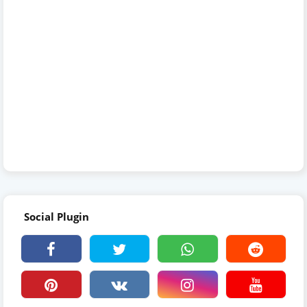
Social Plugin