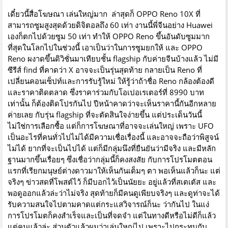
เดี๋ยวนี้สื่อโฆษณา เล่นใหญ่มาก ล่าสุดก็ OPPO Reno 10X ที่
สามารถซูมสูงสุดด้วยดิจิตอลถึง 60 เท่า งานนี้พี่จีนอย่าง Huawei
เองก็ตกไปด้วยซูม 50 เท่า ทำให้ OPPO Reno ขึ้นอันดับซูมมาก
ที่สุดในโลกไปในช่วงนี้ เอาเป็นว่าในการซูมยกให้ และ OPPO
Reno ผงาดขึ้นดิวิชั่นมาเทียบชั้น flagship กับค่ายจีนบ้างแล้ว ไม่มี
ซีรีส์ find ที่คาดว่า X อาจจะเป็นรุ่นสุดท้าย กลายเป็น Reno ที่
เปลี่ยนคอนเซ็ปท์และการรับรู้ใหม่ ให้รู้ว่าถ้าชื่อ Reno กล้องต้องดี
และราคาติดตลาด ซึ่งราคาร่วมกับโอเปอเรเตอร์ที่ 8990 บาท
เท่านั้น ก็ต้องติดโปรกันไป ปีหน้าคาดว่าจะเห็นราคานี้กันอีกหลาย
ค่ายเลย กับรุ่น flagship ที่จะตัดสินใจง่ายขึ้น แต่ประเด็นวันนี้
ไม่ใช่การเลือกซื้อ แต่ก็การโฆษณาที่อาจจะเล่นใหญ่ เพราะ UFO
เป็นอะไรที่คนทั่วไปไม่ได้มีความเชื่อเรื่องนี้ และอาจจะถือว่าพิสูจน์
ไม่ได้ ยากที่จะเป็นไปได้ แต่ก็มีกลุ่มนึงที่ยืนยันว่ามีจริง และมีหลัก
ฐานมากขึ้นเรื่อยๆ ซึ่งเชื่อว่ากลุ่มนี้ก็คงสงสัย กับการโปรโมตตอน
แรกที่เรียกมนุษย์ต่างดาวมาให้เห็นกันเต็มๆ ตา พอเห็นแล้วก็นะ แต่
จริงๆ ข่าวสดที่โพสต์ไว้ ก็มีบอกไว้เป็นนัยยะ อยู่แล้วที่สเตเตัส และ
พอดูออกแล้วล่ะว่าไม่จริง สุดท้ายก็มีคนดูเพียบจริงๆ และดูท่าจะได้
รับความสนใจไปตามคาดแต่กระแสวิจารณ์ก็นะ ว่ากันไป ในแง่
การโปรโมตก็คงสำเร็จและเป็นที่จดจำ แต่ในทางดีหรือไม่ดีก็แล้ว
แต่คนแล้วล่ะ ส่วนตัวแล้วผมว่าเล่นใหญ่ไป เพราะไปกระทบกับ