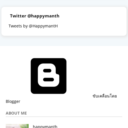
Twitter @happymanth
Tweets by @HappymantH
ขับเคลื่อนโดย
Blogger
ABOUT ME
happymanth