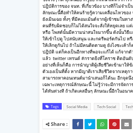
ปฎิบัติการของ จนท. ที่เกี่ยวข้อง บางทีก็ไม่จำเป
ลักษณะนี้คือทำให้คนร้ายรู้ความเคลื่อนไหวของ จ
ยังเมินเฉย ทั้งๆ ที่มีคอมเม้นต์จากผู้เข้าชมในทาง
คนที่รับผิดชอบก็ไม่ได้สนใจจะสั่งให้หยุดเลย แต่อย
หรือ โพสต์นั้นมีความน่าสนใจมากขึ้น ดังนั้นวิธีแ
ให้เข้าไปดู ไปสนับสนุน และกดรีพอร์ตกันไป หรื
ให้เลิกดูกันไป ถ้าไม่มีคนติดตามดู ยังไงซะเค้า
ปฎิบัติ แต่ก็คงเป็นอีกทางที่พอจะแก้ได้ แก้จากตั
แล้ว twitter เทรนด์ #กราดยิงที่โคราช ติดอันดั
อย่างที่เห็นก็คือ การนำญาติผู้เสียชีวิตเข้ามาให้ข
ตัวเองเป็นที่ตั้ง หากมีญาติเราเสียชีวิตจากเหตุก
สามารถหาคอนเทนต์มานำเสนอก็ได้นะ อีกจุดนึงก
เฉพาะเหตุการณ์ลักษณะนี้ ไม่รู้ว่าจะมีการจัดการ
ได้ทันท่วงที ถ้าเกิดเคสอื่นๆ ลักษณะนี้อีกในอนา
Tags
Social Media
Tech-Social
Tech