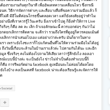
็นต้องรายงานกันทุกวินาที เพื่ออัพเดทความเคลื่อนไหว ซึ่งกรณี
นท. วิธีการจัดการต่างๆ และสื่อบางสื่อที่ขอความร่วมมือแล้ว ก็
ที่ไม่ดี มีอีโมติค่อนโกรธขึ้นตลอดเวลา แต่ก็ยังสงสัยอยู่ว่าทำไม
่างนึงที่เราควรรู้ไว้นะครับ ยิ่งเราเข้าไปดู ก็ยิ่งทำให้การ Live
ก้จริงๆ ก็คือ ลด ละ เลิก ถ้าเจอลักษณะนี้ ควรบอกต่อๆ กันว่าไม่
อกดยกเลิกการติดตาม จะดีกว่า รวมถึงใครที่ดูอยู่ก็ควรคอมเม้นต์
ก็คงเลิกการนำเสนอไปเอง แต่อย่างว่าล่ะครับ มันก็ยากในทาง
วเรา เพราะยังไงซะเราก็ไปแก้คนอื่นที่ไม่ให้ความร่วมมือไม่ได้อยู่
บ ถึงวันนี้เกือบจะล้านในบ้านเราแล้วล่ะ ไปตามกันได้นะ และอีก
้อมูล ซึ่งจริงๆ คงไม่ต้องไปถามให้เสียเวลาว่ารู้สึกยังไง ลองเอา
ารณ์แบบนี้บ้างล่ะ จะเป็นยังไง ข่าวไม่จำเป็นต้องทำแบบนี้ก็
็คือ การรีพอร์ตผ่าน facebook ดูเหมือนจะไม่ค่อยได้ผลโดย
ยังไงบ้าง คงเป็นเคสที่ facebook น่าจะต้องเรียนรู้และจัดการให้
คต
-Societal