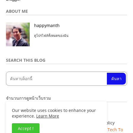
ABOUT ME
happymanth
ดูโปรไฟล์ทั้งหมดของฉัน
SEARCH THIS BLOG
จำนวนการดูหน้าเว็บรวม
Our website uses cookies to enhance your
8
4
8
6
7
0
experience.
Learn More
Home
About
Contact us
Privacy Policy
Accept !
Copyright ©
Blogger Templates
| Distributed By
Tech To