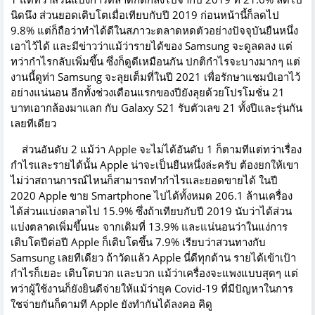
นิดนึง ส่วนยอดเติบโตเมื่อเทียบกับปี 2019 ก่อนหน้านี้ก็ลดไป
9.8% แต่ก็ถือว่าทำได้ดีในสภาวะตลาดหดตัวอย่างปัจจุบันยืนหนึ่ง
เอาไว้ได้ และมีข่าวว่าแม้ว่ารายได้ของ Samsung จะดูลดลง แต่
ทว่ากำไรกลับเพิ่มขึ้น ซึ่งก็ดูดีเหมือนกัน ปกติกำไรจะบางมากๆ แต่
งานนี้ดูท่า Samsung จะลุยเต็มที่ในปี 2021 เพื่อรักษาแชมป์เอาไว้
อย่างแน่นอน อีกทั้งช่วงเดือนแรกของปียังลุยด้วยโปรโมชั่น 21
บาทเอากล้องมาแลก กับ Galaxy S21 รับตัวเลข 21 ทั้งปีและรุ่นกัน
เลยทีเดียว
ส่วนอันดับ 2 แม้ว่า Apple จะไม่ได้อันดับ 1 ก็ตามทีแต่ทว่าเรื่อง
กำไรและรายได้นั้น Apple น่าจะเป็นยืนหนึ่งล่ะครับ ต้องยกให้เขา
ไม่ว่าสถานการณ์ไหนก็สามารถทำกำไรและยอดขายได้ ในปี
2020 Apple ขาย Smartphone ไปได้ทั้งหมด 206.1 ล้านเครื่อง
ได้ส่วนแบ่งตลาดไป 15.9% ซึ่งถ้าเทียบกับปี 2019 นับว่าได้ส่วน
แบ่งตลาดเพิ่มขึ้นนะ จากเดิมที่ 13.9% และแน่นอนว่าในแง่การ
เติบโตปีต่อปี Apple ก็เติบโตขึ้น 7.9% เรียบว่าสวนทางกับ
Samsung เลยทีเดียว ถ้าวัดแล้ว Apple นี่ดีทุกด้าน รายได้เข้าเป้า
กำไรก็เยอะ เติบโตบวก และบวก แม้ว่าเครื่องจะแพงแบบสุดๆ แต่
ทว่าผู้ใช้งานก็ยังยินดีจ่ายให้แม้ว่ายุค Covid-19 ที่มีปัญหาในการ
ใชจ่ายกันก็ตามที Apple ยังทำกันได้ลงคอ คิดู