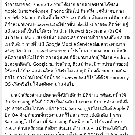
ว่าการมาของ iPhone 12 ช่วยได้มาก จากตัวเลขรายได้ของ
Apple ในพอร์ททั้งหมด iPhone นี่กินไปเกินครึ่ง แต่ที่น่าจับตาม
มองก็คือ Xiaomi ที่เพิ่มขึ้นถึง 32% เลยทีเดียว เป็นแบรนด์ที่น่ากลัว
ที่กำลังมาแทน Huawei และมีข่าวขึ้น blacklist อาจจะเกิดวิ่งๆ อยู่
แล้วสะดุดก็เป็นไปได้เช่นกัน ส่วน Huawei ยังคงน่ากลัวใน Q4
แม้ว่าจะมี Mate 40 ซีรีส์มา แต่ตัวเลขภาพรวมก็ยังตกลงถึง 42.4%
เลยทีเดียว การที่ไม่มี Google Mobile Service ส่งผลกระทบมาก
จริงๆ ถึงแม้ว่า Huawei จะพยายามโปรโมตมากแค่ไหน แต่ก็หลีก
หนีความจริงไม่ได้ว่า ความคุ้นเคยที่ฝังมานานกับผู้ใช้งาน Android
ยังคงผูกติดกับ Google ซะส่วนใหญ่ ถึงแม้ว่าจะมีการปรับตัวของผู้
ใช้งานได้บ้าง แต่ส่วนใหญ่ก็ยังรับไม่ได้อยู่ดี ก็คงต้องพยายามกัน
ต่อไป การบ้านโจทย์ข้อนี้ของ Huawei จะแก้ไขได้ด้วย Hamorny
OS จริงหรือไม่ก็ต้องติดตามกันต่อไป
มาเข้าเรื่องส่วนแบ่ตลาดทั้งปีกันดีกว่า ปีที่ผ่านมาต้องยกนิ้วให้
กับ Samsung ที่ในปี 2020 ปิดอันดับ 1 ตามระเบียบ หลังจากที่เมื่อ
Q4 อาจจะมีเป๋ไปนิด แต่ภาพรวม Samsungจัดไป แม้แต่ Apple ที่
ปิด Q4 ด้วยตัวเลขที่สวยงามแต่ก็ไม่สามารถแย่งอันดับ 1 จาก
Samsung ไปได้ งานนี้ Samsung ยืนหนึ่งขายไปได้รวมทั้งหมด
266.7 ล้านเครื่องเลยทีเดียว ส่วนแบ่งไป 20.6% แม้ว่าจะได้อันดับ
1 แต่ทว่าส่วนแบ่งการตลาดก็ตกลงไปจากปี 2019 ที่ 21.6% ลดไป