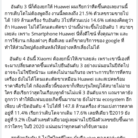
อันดับ 3 นี่ก็ต้องยกให้ Huawei ผมเรียกว่าหืดขึ้นคอเลยงานนี้
การเติบโตไม่ต้องพูดถึง งานนี้ลดลงถึง 21.5% ตัวเลขรวมขายไป
ได้ 189 ล้านเครื่อง รับอันดับ 3ไปที่ส่วนแบ่ง 14.6% แต่ลองคิดดูว่า
ถ้า Huawei ไม่ได้โดนเตะตัดขา ป่านนี้น่าจะขึ้นไปอันดับ 1 สบายๆ
เลยล่ะ เพราะ Smartphone Huawei นี่ทั้งดีไซน์ ทั้งคุณภาพ และ
การใช้งาน กล้องต่างๆ คือดีเลย แต่ก็ขาดบริการของ google ที่
ทำให้ส่วนใหญ่ต้องหันหลังให้อย่างหลีกเลี่ยงไม่ได้
อันดับ 4 อันนี้ Xiaomi ต้องยกนิ้วให้เขาเลยล่ะ เพราะเขานี่เองที่
จะมาเปลี่ยนตลาดขึ้นแท่นไปยืนอันดับ 3 อย่างแน่นอนในปีถัดไป
อาจจะไม่ใช่ปีหน้านะ แต่คงไม่นานเกินรอ เพราะการบริการที่ครบ
เครื่อง ยังไม่ได้โดนแตะตัดขาเหมือน Huawei และสเปคพร้อม
ราคาคือรับได้ กล้องเดี๋ยวนี้ของเขาก็เทียบรุ่นใหญ่ได้สบายไม่อาย
ใคร คือเรียกว่าสุดในเกือบทุกด้านไม่แพ้ 3 อันดับแรก แถมราคายัง
ถูกกว่า ทำให้มีแฟนบอยเกิดขึ้นมากมาย ยังไม่รวม ecosystem อีก
เพียบ เค้าปิดอันดับ 4 ไปได้ที่ 147.8 ล้านเครื่อง ส่วนแบ่งการตลาด
อยู่ที่ 11.4% เรียกว่าเติบโตจากเดิม 17.6% เลยทีเดียว ปี2019 ยัง
อยู่ที่ 9.2% เป็นตัวเลขตัวเดียวอยู่เลยผ่านไปปีนึงตัวเลขขยับขึ้นมาก
กว่าใครๆ ในปี 2020 แน่นอนว่าทุกคนต่างก็จับตามอง
สุดท้ายอันดับ 5 ไม่ใช่ใครทีไหน นั่นคือ vivo ของเราล่ะครับ