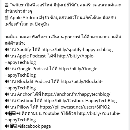
📰 Twitter เปิดฟีเจอร์ใหม่ มีปุ่มเปย์ให้กับคนสร้างคอนเทนด์และ
สำนักข่าวต่างๆ
📰 Apple Airdrop มีรูรั่ว ข้อมูลส่วนตัวโดนแฮ็คได้นะ มีผลกับ
เครื่องทั่วโลก ณ ปัจจุบัน
กดติดตามและฟังเรื่องราวอื่นบน podcast ได้อีกมากมายตามสิส
ตด์ด้านล่าง
🔊 บน Spotify ได้ที่
https://bit.ly/spotify-happytechblog
🔊 บน Apple Podcast ได้ที่
http://bit.ly/Apple-
HappyTechBlog
🔊 บน Google Podcast ได้ที่
http://bit.ly/Google-
HappyTechBlog
🔊 บน Blockdit Podcast ได้ที่
http://bit.ly/Blockdit-
HappyTechBlog
🔊 บน Anchor ได้ที่
https://anchor.fm/happytechblog/
🔊 บน Castbox ได้ที่
http://bit.ly/Castbox-HappyTechBlog
🔊 บน Pillow ได้ที่
https://pillowcast.net/users/6iPlO2
🔊
🖥️
💻
📲
ติดตามบน Youtube ก็ได้ด้วย
http://bit.ly/YouTube-
HappyTechBlog
🔊
🖥️
💻
📲
facebook page