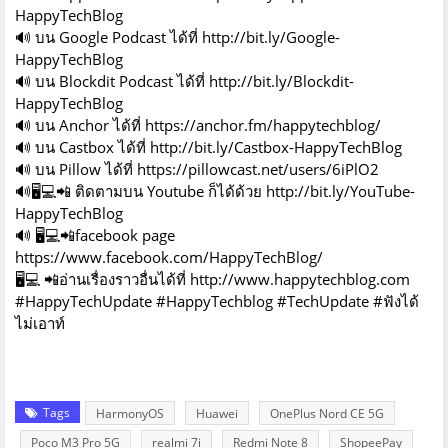
HappyTechBlog
🔊 บน Google Podcast ได้ที่
http://bit.ly/Google-
HappyTechBlog
🔊 บน Blockdit Podcast ได้ที่
http://bit.ly/Blockdit-
HappyTechBlog
🔊 บน Anchor ได้ที่
https://anchor.fm/happytechblog/
🔊 บน Castbox ได้ที่
http://bit.ly/Castbox-HappyTechBlog
🔊 บน Pillow ได้ที่
https://pillowcast.net/users/6iPlO2
🔊
🖥️
💻
📲
ติดตามบน Youtube ก็ได้ด้วย
http://bit.ly/YouTube-
HappyTechBlog
🔊
🖥️
💻
📲
facebook page
https://www.facebook.com/HappyTechBlog/
🖥️
💻
📲
อ่านเรื่องราวอื่นได้ที่
http://www.hap
pytechblog.com
#HappyTechUpdate #HappyTechblog #TechUpdate #ฟังได้
ไม่เอาท์
Tags
HarmonyOS
Huawei
OnePlus Nord CE 5G
Poco M3 Pro 5G
realmi 7i
Redmi Note 8
ShopeePay