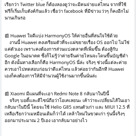
เรียกว่า Twitter blue ก็ต้องลองดูว่าจะมีคนจ่ายแค่ไหน จากที่ใช้
ฟรีก็เริ่มเก็บตังค์กันแล้ว เชื่อว่า facebook ที่มีข่าวแว่วๆ ก็คงอีกไม่
นานเกินรอ
📰 Huawei ใจดีแบ่ง HarmonyOS ให้ค่ายอื่นที่สนใจใช้ด้วย
งานนี้ Huawei คงเตรียมตัวที่จะแผ่ขยายเรื่อง OS ออกไป ไม่ใช่
แค่ตัวเอง เพราะคงต้องการส่วนแบ่งตลาดที่เพิ่มขึ้น ต้องสู้กับ
Google ในอนาคต ซึ่งก็ไม่รู้ว่าค่ายจีนค่ายไหนจะโดนขึ้นบัญชีดำ
อีก ดังนั้นทางเลือกก็คือ HarmonyOS นี่ล่ะ จริงๆ ช่วงนี้แต่ละค่าย
ควรเอาไปทดสอบก่อนว่าดีแค่ไหน แล้วค่อยว่ากันอีกที Huawei
เองก็คงต้องการให้มีจำนวนผู้ใช้งานมากขึ้นนั่นล่ะ
📰 Xiaomi มีแผนที่จะเอา Redmi Note 8 กลับมาในปีนี้
จริงๆ บอดี้และดีไซน์ถือว่าโอเคเลยนะ เค้าว่าจะเปลี่ยนไส้ในเอา
กลับมาในปีนี้ โดยจะใช้ Helio G85 แทนตัวเก่า และ MIUI 12.5 ที่
เหลือเรียกว่าเมหมือนเดิมก็ว่าได้ เหล้าใหม่ในขวดเก่า รุ่นนี้จริงๆ
ออกมาประมาณ 2 ปีเอง เอากลับมาอย่างไว