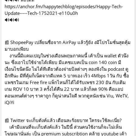
https://anchor.fm/happytechblog/episodes/Happy-Tech-
Update-----Tech-1752021-e110u0h
🔊
🔊
🔊
📰 ShopeePay เปลี่ยนชื่อจาก AirPay แล้วรู้ยัง งมีโปรโมชั่นสุดคุ้ม
มาบอกเพียบ
งานนี้มีแคมเปญในช่วงเดือนพฤษภาคมนี้ เค้าเป็น wallet ตัวนึง
นะ ซึ่งเอาไปใช้จ่ายได้เพียบ มีแคชแบคเป็น coin 140 coin มี
เงื่อนไขนิดนึง ไม่ได้ทีเดียวต้องจ่ายบิลต่างๆ ลองฟังใน podcast ดู
อีกทีนะ มีที่คุ้มก็เน็ตจากดีแทค 5 บาทเอง เร็ว 4Mbps 1วัน กับ ซื้อ
แพชรในเกม Free fire แพ็กไหนก็ได้ได้รับเพชร 230 อัน กับเติม
เกม ROV 10 บาท 3 ครั้งได้คืน 22 บาท แล้วก็ลด 90% คือแอป
คอนเทนต์ต่างๆ ราคาถูก ก็ดูน่าสนใจดี พวกดูหนังเช่น Viu, WeTV,
iQiYi
📰 Twitter จะเก็บตังค์แล้ว เดือนละร้อยบาท ใครจะใช้ละเนี่ย?
เค้ามีแผนที่จะเก็บตังค์แล้ว ในปีนี้ ส่วนคนใช้งานก็จะไม่เห็น
โฆษณานั่นล่ะ เป็น premium subscribtion คล้าย youtube เค้า