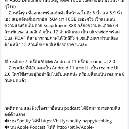
📰 ASUS Zenfone 8 เล่นใหญ่ RAM 16GB เปิดพรีออเดอร์แล้ว (ใน
ยุโรป)
อีกหนึ่งรุ่น ที่ออกมาพร้อมกันตัวนี้หน้าจอไม่ถึง 6 นิ้ว แค่ 5.9 นิ้ว
เอง สเปคจัดเต็มมากอัด RAM มา 16GB เยอะจริง เร็วแน่นอน
ความแรงจัดเต็มด้วย Snapdragon 888 กล้องความละเอียด 64
ล้านพิกเซล ส่วนอีกตัวเป็น 12 ล้านพิกเซล เป็น ultrawide พร้อม
Dual PDAF ที่สามารถ่ายภาพได้ใกล้ถึง 4 เซนติเมตร ส่วนกล้อง
ด้านหน้า 12 ล้านพิกเซล ที่เหลือรอราคาแหล่ะ
📰 realme 7i พร้อมอัปเดต Android 11 พร้อม reame UI 2.0
อีกรุ่นนึง ที่มีอัปเดตเป็น Android 11 แฃะ UI เป็น realme UI
2.0 ใครใช้งานอยู่ก็อย่าลืมไปอัปเดตกัน่ะ หรือเปลี่ยนเป็น realme 8
กันหมดแล้ว
กดติดตามและฟังเรื่องราวอื่นบน podcast ได้อีกมากมายตามสิส
ตด์ด้านล่าง
🔊 บน Spotify ได้ที่
https://bit.ly/spotify-happytechblog
🔊 บน Apple Podcast ได้ที่
http://bit.ly/Apple-