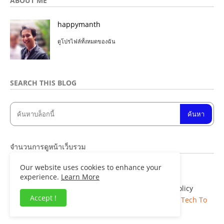
ABOUT ME
happymanth
ดูโปรไฟล์ทั้งหมดของฉัน
SEARCH THIS BLOG
จำนวนการดูหน้าเว็บรวม
Our website uses cookies to enhance your
8
4
8
2
0
2
experience.
Learn More
Home
About
Contact us
Privacy Policy
Accept !
Copyright ©
Blogger Templates
| Distributed By
Tech To
Facts