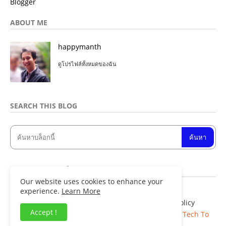
Blogger
ABOUT ME
happymanth
ดูโปรไฟล์ทั้งหมดของฉัน
SEARCH THIS BLOG
จำนวนการดูหน้าเว็บรวม
Our website uses cookies to enhance your
experience.
Learn More
Home
About
Contact us
Privacy Policy
Accept !
Copyright ©
Blogger Templates
| Distributed By
Tech To
Facts