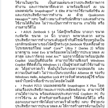
ใช้งานในทุกวัน เป็นส่วนผสมระหว่างประสิทธิ
ภาพการ
ทำงาน และการพกพาที่สะดวก มาพร้อมฟีเจอร์ AI บน
แพลตฟอร์ม Snapdragon® X Elite สามารถใช้งานฟังก์ชัน AI
และเร่งประสิทธิภาพการทำงาน AI ด้วย Qualcomm
Hexagon™ NPU ในตัว เหมาะสำหรับนักศึกษา และคนทำงาน
ใช้งานได้ลื่นไหล ไม่ว่าจะเป็นการทำรายงาน งานวิจัย หรือ
งานสายวีดีโอ
ASUS Zenbook S 14 โน้ตบุ๊กพรีเมียม บางเบา ขนาด
กะทัดรัด ขนาด 14 นิ้ว บางเบา พกพาสะดวก ผสาน
ประสิทธิภาพการทำงานระดับสู
งเข้ากับดีไซน์เรียบหรูอันเป็
น
เอกลักษณ์เฉพาะของโน้ตบุ๊
กตระกูล Zenbook ขับเคลื่อนด้วย
โปรเซสเซอร์ใหม่ Intel® Core™ Ultra 7 (Series 2) พร้อม
มาตรฐาน Intel Evo มาพร้อมเทคโนโลยีการประมวลผล AI
ล่าสุด และการ์ดจอ Intel Arc™ นอกจากนี้ยังมาพร้อมปุ่มลั
ด
Copilot บนแป้นคีย์บอร์ด สามารถใช้งานฟีเจอร์ Windows
Copilot ที่ติดตั้งใน Windows 11 เป็นผู้ช่วยส่วนตั
วใช้งานด้าน
AI ได้อย่างรวดเร็ว ทั้งมั่นใจในระบบความปลอดภัย และ
ความเป็นส่วนตัว ไม่ว่าจะเป็นระบบกล้อง AiSense IR รองรับ
Windows Hello, Adaptive Lock ตรวจจับตัวตนของผู้ใช้ พร้อม
จดจำใบหน้าเพื่อเข้
าระบบโดยอัตโนมัติ
ProArt PZ13 บนแพลตฟอร์ต Snapdragon X Plus โดด
เด่นเรื่องประสิทธิ
ภาพและการประหยัดพลังงาน สามารถใช้
งานได้ยาวนาน พร้อมส่งมอบประสบการณ์ Copilot+ PC กับ
การใช้งาน AI สำหรับสายครีเอเตอร์ ใช้ตัดต่อวีดีโอ หรือ
ออกแบบงานกราฟิกได้อย่
างรวดเร็วด้วยชิป NPU ที่ช่วยเร่ง
ประสิทธิ
ภาพการประมวลผล AI ให้การสร้างสรรค์งานเป็นไป