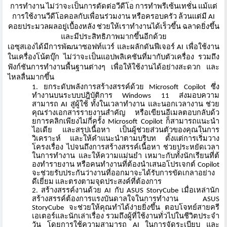
การทำงาน ไม่ว่าจะเป็นการตัดต่อวีดีโอ การทำพรีเซ้นเทชั่น แม้แต่
การใช้งานวีดีโอคอลกับเพื่
อนร่วมงาน หรือครอบครัว ล้วนแต่มี AI
คอยประมวลผลอยู่เบื้องหลัง ช่วยให้เราทำงานได้เร็วขึ้น ฉลาดยิ่งขึ้น
และมีประสิทธิภาพมากขึ้นอีกด้วย
เอซุสเองได้มีการพัฒนาซอฟท์แวร์ และผลักดันฟีเจอร์ AI เพื่อใช้งาน
ในเครื่องโน้ตบุ๊ก ไม่ว่าจะเป็นแอปพลิเคชันที่มากั
บตัวเครื่อง รวมถึง
ฟังก์ชันการทำงานพื้
นฐานต่างๆ เพื่อให้ใช้งานได้อย่างสะดวก และ
ไหลลื่นมากขึ้น
ยกระดับพลังการสร้างสรรค์ด้วย Microsoft Copilot ซึ่ง
ทำงานบนระบบปฎิบัติการ Windows 11 ส่งมอบความ
สามารถ AI สู่ผู้ใช้ ทั้งในเวลาทำงาน และนอกเวลางาน ช่วย
คุณร่างเอกสารรายงานสำคัญ หรือเขียนอีเมลตอบกลับด้
ว
ยการคลิกเพียงไม่กี่ครั้ง Microsoft Copilot ก็สามารถแนะนำ
ไอเดีย และสรุปเนื้อหา เป็นผู้ช่วยส่วนตัวของคุ
ณในการ
วิเคราะห์ และให้คำแนะนำตามบริบท ตั้งแต่การเริ่มวาง
โครงเรื่อง ไปจนถึงการสร้างสรรค์เนื้อหา ช่วยประหยัดเวลา
ในการทำงาน และให้ความแม่นยำ เหมาะกับทั้งนักเรียนที่ต้
องทำรายงาน หรือคนทำงานที่ต้
องนำเสนอโปรเจกต์ Copilot
จะช่วยรับประกันว่างานที่
ออกมาจะได้รับการขัดเกลาอย่าง
ดี
เยี่ยม และตรงตามจุดประสงค์ที่ต้องการ
สร้างสรรค์งานด้วย AI กับ ASUS StoryCube เมื่อเหล่านัก
สร้างสรรค์ต้
องการแรงบันดาลใจในการทำงาน ASUS
StoryCube จะช่วยให้คุณทำได้ง่ายยิ่งขึ้น ตอบโจทย์สายครี
เอเตอร์และนักเล่
าเรื่อง รวมถึงผู้ที่ใช้งานทั่วไปในชีวิ
ตประจำ
วัน โดยการใช้ความสามารถ AI ในการจัดระเบียบ และ