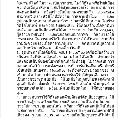
วิเคราะห์ไฟล์ ไม่ว่าจะเป็นภาพถ่าย ไฟล์วีดีโอ หรือไฟล์เสียง
ช่วยค้นเนื้อหาที่เหมาะสมได้ง่
ายและรวดเร็ว สะดวกต่อการ
ตัดต่อหนังสั้น หรือสร้างอัลบั้มภาพครอบครัว StoryCube
สามารถวิเคราะห์วีดีโอที่มี
ความยาวหลายชั่วโมง และ
รูปภาพนับพันภาพ เพื่อแนะนำช่วงเวลาที่ดีที่สุด รวมถึงสร้าง
วีดีโอไฮไลท์ และช่วยปรับแต่งเสียง ให้คุณสร้างเนื้อหาที่น่า
สนใจ และดูเป็นมืออาชีพได้อย่างง่
ายดาย สำหรับ vloggers,
ผู้สร้างภาพยนตร์ และนักออกแบบกราฟิก ก็สามารถใช้
StoryCube ในการแชร์ไฮไลท์ความทรงจำได้
ในเวลารวดเร็ว
รวมถึงช่วยกรองเนื้อหาจำนวนมาก จัดหมวดหมู่สถานที่
และใบหน้าภายในเวลาเพียงเสี้
ยววินาที
จุดประกายไอเดียด้วย ASUS MuseTree เครื่องมือสร้างแร
งบั
นดาลใจที่ขับเคลื่อนด้วย AI พร้อมให้ไอเดีย คำแนะนำ
และคอนเซ็ปต์ของเนื้อหาที่คุ
ณกำลังทำอยู่ ไม่ว่าจะเป็นการ
ออกแบบโลโก้ การแต่งเพลง การทำการ์ดวันเกิด หรือทำพรี
เซ้นเทชั่นเสนองาน MuseTree จะดึงพลังประมวลผลของ AI
เข้ามาช่วยในการนำเสนองานอาร์
ตเวิร์กให้คุณเลือกสรร
เป็นการช่วยระดมไอเดีย ให้ไอเดียใหม่ๆกับโปรเจ็กต์
งานที่
คุณกำลังทำ ตั้งแต่บอร์ดภาพ, โทนสี เป็นต้น ช่วยคุณข้าม
กรอบแนวคิดเดิม พร้อมเพิ่มไอเดียสดใหม่ ให้กับงานของ
คุณ
ยกระดับการใช้วีดีโอคอลด้วยฟี
เจอร์ตัดเสียงรบกวน ใช้
การเรียนรู้ของเครื่องเพื่
อกรองเสียงรบกวนที่ไม่จำเป็นออก
ช่วยให้การประชุมออนไลน์ หรือการวีดีโอคอลเป็นไปได้อย่
างสะดวกราบรื่น ไม่ว่าจะเป็นการประชุ
มงานในคาเฟ่ที่มี
เสียงดัง ระบบ ASUS AI จะช่วยตัดเสียงรบกวนที่ไม่จำเป็