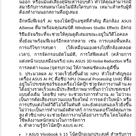
นออก หรือแม้แต่เสียงสุนัขเห่ารอบๆตั
ว ทำให้คุณสามารถมี
สมาธิกั
บการสนทนาโดยไม่มีสิ่งใดรบกวน เหมาะสำหรับผู้ที่
ต้
องทำงานนอกสถานที่อยู่เสมอ
อีกหนึ่งฟีเจอร์ AI ของโน้ตบุ๊กเอซุสที่สำคัญ คือกล้อง ASUS
AiSense ที่มาพร้อมคุณสมบัติ Windows Studio Effects อัลกอ
ริธึมอัจฉริยะที่จะช่วยให้
คุณดูดีเสมอขณะอยู่ในวีดีโอคอล
ทั้งยังมาพร้อมฟีเจอร์อี
กหลากหลาย เช่น การเบลอพื้นหลัง,
การแก้ไขการสบตา (ให้เหมือนมองตรงไปที่กล้
องตลอด
เวลา), การจัดกรอบอัตโนมัติ, การใส่ฟิลเตอร์ (คล้ายการ
แต่งหน้าแบบเสมือนจริ
ง) และ ASUS 3D Noise Reduction หรือ
การลดค่า Noise (จุดรบกวน) ให้ภาพคมชัดและดูดีขึ้น
ประมวลผล AI รวดเร็วยิ่งขึ้นด้วย NPU หัวใจสำคัญของ
เครื่อง ASUS AI PC คือชิป NPU (Neural Processing Unit) ที่ฝัง
อยู่ในโปรเซสเซอร์ของเครื่
องโน้ตบุ๊ก ช่วยจัดการงานด้าน AI
ได้อย่างรวดเร็วและมีประสิทธิ
ภาพมากขึ้นกว่าโปรเซสเซอร์
แบบดั้
งเดิม โดยชิป NPU จะช่วยเร่งการทำงาน AI ไม่ว่าจะ
เป็นการตัดเสี
ยงรบกวนแบบเรียลไทม์ การจดจำใบหน้า หรือ
การปรับแต่งไฟล์วีดีโอได้
ในทันที และยังตอบสนองเร็วยิ่งขึ้น
ไม่ว่าจะเป็นการทำงานมัลติทาสก์ การเรนเดอร์ไฟล์คุณภาพ
สูง ตัวชิป NPU จะช่วยจัดการงานได้อย่างราบรื่น โดยไม่ต้อง
ใช้พลังงานหนักหน่
วงในการจัดการ
ทำความรู้จักโน้ตบุ๊ก ASUS AI PC
ASUS Vivobook S 15 โน้ตบุ๊กอเนกประสงค์ สำหรับการ