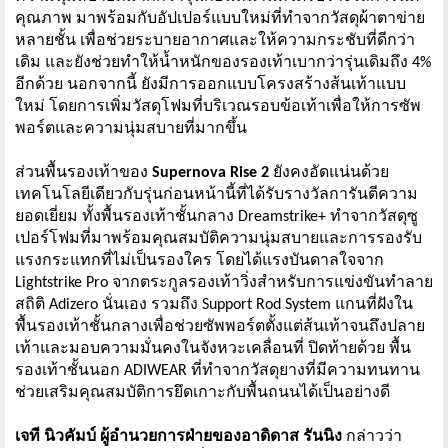
คุณภาพ มาพร้อมกับอัปเปอร์แบบใหม่ที่
ทำจากวัสดุผ้าตาข่าย
หลายชั้น เพื่อช่วยระบายอากาศและให้
ความกระชับที่ดีกว่า
เดิม และยังช่วยทำให้น้ำหนั
กของรองเท้าเบากว่ารุ่นเดิมถึง 4%
อีกด้วย นอกจากนี้ ยังมีการออกแบบโครงสร้างส้นเท้
าแบบ
ใหม่ โดยการเพิ่มวัสดุโฟมที่บริ
เวณรอบข้อเท้าเพื่อให้การซั
พ
พอร์ตและความนุ่มสบายที่มากขึ้
น
ส่วนพื้นรองเท้าของ
Supernova Rise 2
ยังคงอัดแน่นด้วย
เทคโนโลยีเดี
ยวกับรุ่นก่อนหน้านี้ที่ได้รั
บรางวัลการันตีความ
ยอดเยี่ยม ทั้งพื้นรองเท้าชั้นกลาง Dreamstrike+ ทำจากวัสดุซู
เปอร์โฟมที่มาพร้
อมคุณสมบัติความนุ่
มสบายและการรองรับ
แรงกระแทกที่
ไม่เป็นรองใคร โดยได้แรงบันดาลใจจาก
Lightstrike Pro จากตระกูลรองเท้าวิ่งสำหรั
บการแข่งขันทำลาย
สถิติ Adizero นั่นเอง รวมถึง Support Rod System แกนที่ฝังใน
พื้นรองเท้าชั้
นกลางเพื่อช่วยซัพพอร์ตตั้งแต่
ส้นเท้าจนถึงปลาย
เท้
าและมอบความมั่นคงในจังหวะเคลื่
อนที่ ปิดท้ายด้วย พื้น
รองเท้าชั้นนอก ADIWEAR ที่ทำจากวัสดุยางที่มีความทนทาน
ช่วยเสริมคุณสมบัติการยึดเกาะกั
บพื้นถนนได้เป็นอย่างดี
เจที นิวคัมบ์ ผู้อำนวยการฝ่ายของอาดิดาส รันนิง
กล่าวว่า