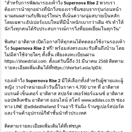
“สำหรับการพัฒนารองเท้าวิ่ง
Supernova Rise 2
พวกเรา
ต้องการนำทุกอย่างที่นั
กวิ่งของเราชื่นชอบจากรุ่นก่
อนหน้า
มาผสมผสานกับฟีเจอร์ใหม่ๆ ที่เน้นความนุ่มสบายเป็นหลัก
โดยเฉพาะอัปเปอร์แบบใหม่ที่มีน้ำ
หนักเบากว่าเดิม 4% ทำให้
นักวิ่งทุกคนได้รั
บประสบการณ์การวิ่งที่ยอดเยี่
ยมในทุกวัน”
พิเศษ! อาดิดาส เปิดโอกาสให้ทุกคนได้ทดลองใช้
งานรองเท้า
วิ่ง
Supernova Rise 2
ฟรี! พร้อมส่งตรงและรับคืนถึงบ้าน โดย
ไม่มีค่าใช้จ่ายใดๆ ทั้งสิ้น เพียงลงทะเบียนผ่าน
https://shoestrial.com
ตั้งแต่วันนี้ถึง 31 มีนาคม 2568 ติดตาม
รายละเอียดเพิ่มเติมได้ที่
https://shorturl.asia/ipDJc
รองเท้าวิ่ง
Supernova Rise 2
มีให้เลือกทั้งสำหรับผู้
ชายและผู้
หญิง วางจำหน่ายแล้ววันนี้ในราคา 4,700 บาท ที่ อาดิดาส
แบรนด์ เซ็นเตอร์ อาดิดาส สปอร์ต เพอร์ฟอร์แมนซ์ อาดิดาส
แอปพลิเคชัน อาดิดาส ออนไลน์ สโตร์
www.adidas.co.th
ช่อง
ทาง LINE @adidasthailand ร้านอาริ รันนิ่ง ร้านซูเปอร์สปอร์ต
และร้านค้าอุปกรณ์กีฬาชั้นนำทั่
วประเทศ
ติดตามรายละเอียดเพิ่มเติมได้ที่
เฟซบุค