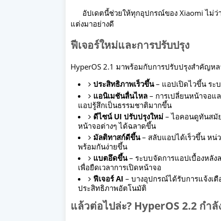
อัปเดตนี้ช่วยให้ทุกอุปกรณ์ของ Xiaomi ไม่ว่
แต่งมาอย่างดี
ฟีเจอร์ใหม่และการปรับปรุง
HyperOS 2.1 มาพร้อมกับการปรับปรุงสำคัญหลายอ
ประสิทธิภาพเร็วขึ้น
– แอปเปิดไวขึ้น ระ
แอนิเมชันลื่นไหล
– การเปลี่ยนหน้าจอและ
แอปรู้สึกเป็นธรรมชาติมากขึ้น
ดีไซน์ UI ปรับปรุงใหม่
– ไอคอนดูทันสมัยข
หน้าจอต่างๆ ได้ฉลาดขึ้น
มัลติทาสก์ดีขึ้น
– สลับแอปได้เร็วขึ้น หน
พร้อมกันง่ายขึ้น
แบตอึดขึ้น
– ระบบจัดการแอปเบื้องหลังล
เพื่อยืดเวลาการเปิดหน้าจอ
ฟีเจอร์ AI
– บางอุปกรณ์ได้รับการแจ้งเตื
ประสิทธิภาพอัตโนมัติ
แล้วต่อไปล่ะ? HyperOS 2.2 กำลั