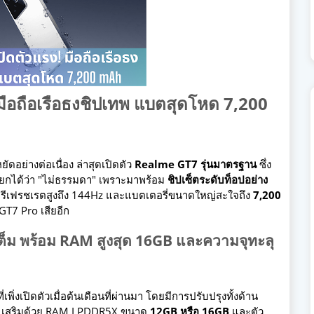
มือถือเรือธงชิปเทพ แบตสุดโหด 7,200
ดอย่างต่อเนื่อง ล่าสุดเปิดตัว
Realme GT7 รุ่นมาตรฐาน
ซึ่ง
รียกได้ว่า "ไม่ธรรมดา" เพราะมาพร้อม
ชิปเซ็ตระดับท็อปอย่าง
 รีเฟรชเรตสูงถึง 144Hz และแบตเตอรี่ขนาดใหญ่สะใจถึง
7,200
GT7 Pro เสียอีก
ต็ม พร้อม RAM สูงสุด 16GB และความจุทะลุ
ี่เพิ่งเปิดตัวเมื่อต้นเดือนที่ผ่านมา โดยมีการปรับปรุงทั้งด้าน
) เสริมด้วย RAM LPDDR5X ขนาด
12GB หรือ 16GB
และตัว