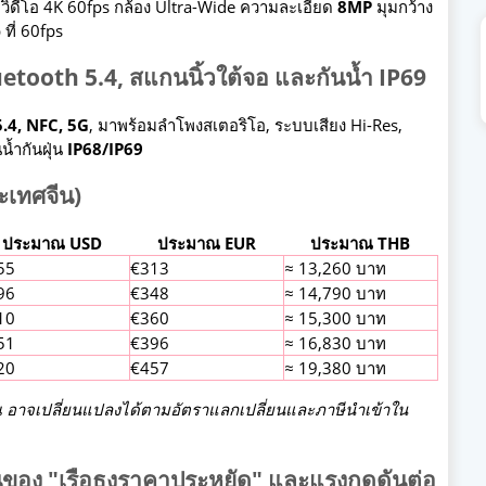
ยวิดีโอ 4K 60fps กล้อง Ultra-Wide ความละเอียด
8MP
มุมกว้าง
ที่ 60fps
Bluetooth 5.4, สแกนนิ้วใต้จอ และกันน้ำ IP69
5.4, NFC, 5G
, มาพร้อมลำโพงสเตอริโอ, ระบบเสียง Hi-Res,
้ำกันฝุ่น
IP68/IP69
ะเทศจีน)
ประมาณ USD
ประมาณ EUR
ประมาณ THB
55
€313
≈ 13,260 บาท
96
€348
≈ 14,790 บาท
10
€360
≈ 15,300 บาท
51
€396
≈ 16,830 บาท
20
€457
≈ 19,380 บาท
ณ อาจเปลี่ยนแปลงได้ตามอัตราแลกเปลี่ยนและภาษีนำเข้าใน
ี่ยนของ "เรือธงราคาประหยัด" และแรงกดดันต่อ