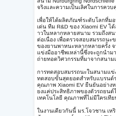
สนาม
Nürburgring Nordschleife
จริงและความเป็นเลิ
ศในการควบคุ
เพื่อให้ได้ผลิตภัณฑ์ระดับโลกที่
มอบ
เด่น ทีม
R&D
ของ
Xiaomi EV
ได
าวในหลากหลายสนาม รวมถึงสนา
ต่อเนื่อง เพื่อตรวจสอบสมรรถนะขอ
ของยานพาหนะหลากหลายครั้ง จนมี
แข่งมืออาชีพเหล่
านี้ซึ่งจะถูกนำม
ถ่ายทอดวิศวกรรมที่
มาจากสนามแข่
การทดสอบสมรรถนะในสนามแข่งที
ทดสอบขั้นสุดยอดสำหรั
บแบรนด์ร
คุณภาพ
Xiaomi EV
ยืนยันอย่างห
ยงแค่ประสิทธิภาพของตัวรถยนต์
เทคโนโลยี คุณภาพที่ไม่มีใครเท
ในงานเดียวกันนี้ มร.โจวชาน เหริ