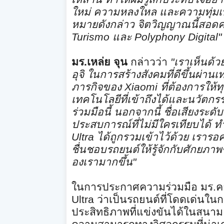
ใหม่ ความหลงใหล และความทุ่มเทอ
หมายดังกล่าว จิตวิญญาณนี้สอดคล้
Turismo
และ
Polyphony Digital"
มร.เหล่ย จุน
กล่าวว่า
"
เราเห็นด้วย
อุ
จิ ในการสร้างสังคมที่ดีขึ้นผ่
านเท
ภารกิจของ
Xiaomi
ที่ต้องการให้
เทคโนโลยีที่เข้าถึงได้และนวั
ตกรรม
ร่วมมือนี้ นอกจากนี้ ชื่อเสียงระ
ประสบการณ์ที่
ไม่มีใครเทียบได้ ทำใ
Ultra
ได้ถูกรวมเข้าไว้ด้วย เรารอ
ชื่นชอบรถยนต์ให้รู้จั
กกับศักยภาพ
องเรามากขึ้น
"
ในการประกาศความร่วมมือ มร.คาซุ
Ultra
ว่าเป็นรถยนต์ที่โดดเด่นในกล
ประสิทธิภาพที่แข่
งขันได้ในสนา