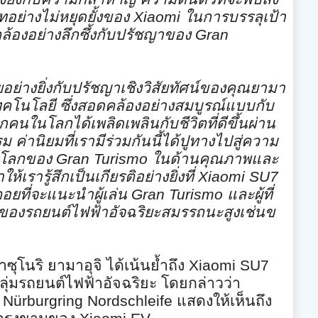
ย่างไม่หยุดยั้
งของ
Xiaomi
ในการบรรลุเป้า
องอย่างลึกซึ้
งกับปรัชญาของ
Gran
อย่างยิ่งกับปรั
ชญาเชิงวิสัยทัศน์ของคุณยามา
คโนโลยี ซึ่งสอดคล้องอย่างสมบูรณ์แบบกั
บ
ทุกคนในโลกได้เพลิ
ดเพลินกับชีวิตที่ดีขึ้นผ่
าน
 ค่านิยมที่เรามีร่วมกันนี้ได้ปู
ทางไปสู่ความ
ดับโลกของ
Gran Turismo
ในด้านคุณภาพและ
ห้เรารู้สึกเป็นเกียรติอย่
างยิ่งที่
Xiaomi SU7
คอยที่จะแนะนำผู้เล่น
Gran Turismo
และผู้ที่
ของรถยนต์ไฟฟ้าอั
จฉริยะสมรรถนะสูงเช่
นข
โนริ ยามาอุจิ ได้เน้นย้ำถึง
Xiaomi SU7
ุ่
มรถยนต์ไฟฟ้าอัจฉริยะ โดยกล่าวว่า
ม
Nürburgring Nordschleife
แสดงให้เห็นถึง