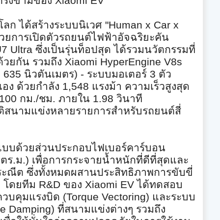
าเกรงขามของ
Xiaomi EV
โลก ได้สร้างระบบนิเวศ
"Human x Car x
้วยการเปิดตัวรถยนต์ไฟฟ้าอั
จฉริยะคัน
7 Ultra
ซึ่งเป็นรุ่นท็อปสุด ได้รวมนวัตกรรมที่
้ด้วยกัน รวมถึง
Xiaomi HyperEngine V8s
; 635
นิวตันเมตร)
-
ระบบมอเตอร์
3
ตัว
เอง ด้วยกำลัง
1,548
แรงม้า ความเร็วสูงสุด
-100
กม./ชม. ภายใน
1.98
วินาที
ติสนามแข่
งหลายรายการสำหรับรถยนต์สี่
แบบด้วยส่
วนประกอบไฟเบอร์คาร์บอน
5
ตร.ม.) เพื่อการกระจายน้ำหนักที่ดีที่
สุดและ
ะณีต ซึ่งทั้งหมดผสานประสิทธิ
ภาพการขับขี่
ว โดยทีม
R&D
ของ
Xiaomi EV
ได้ทดสอบ
ควบคุมแรงบิด (
Torque Vectoring)
และระบบ
ve Damping)
ที่สนามแข่งต่างๆ รวมถึง