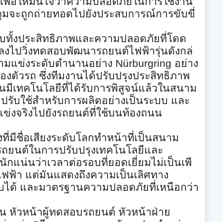
เพื่อให้มั่นใจว่าความปลอดภั
ยในการใช้งาน
มจะถูกถ่ายทอดไปยั
งประสบการณ์การขับขี่
ทั้งประสิทธิ
ภาพและความปลอดภัยที่โดด
้ลงไปวิ่งทดสอบพัฒนารถยนต์
ไฟฟ้ารุ่นดังกล่
มแข่งระดับตำนานอย่าง
Nürburgring
อย่าง
งตัวรถ ซึ่งทีมงานได้ปรับปรุงประสิทธิ
ภาพ
เทคโนโลยีที่ได้รับการพิสู
จน์แล้วในสนาม
าปรับใช้สำหรั
บการผลิตอย่างเป็นระบบ และ
งจริงไปยังรถยนต์ที่
ใช้บนท้องถนน
่มี
ชื่อเสียงระดับโลกทำหน้าที่เป็
นสนาม
ถยนต์ในการปรับปรุ
งเทคโนโลยีและ
นักแน่นว่าเวลาต่
อรอบที่ยอดเยี่ยมไม่เป็นเพี
ไฟฟ้า แต่มันแสดงถึงความเป็นเลิ
ศทาง
ียบได้ และมาตรฐานความปลอดภัยที่เหนื
อกว่า
น หัวหน้าผู้ทดสอบรถยนต์ หัวหน้าฝ่าย