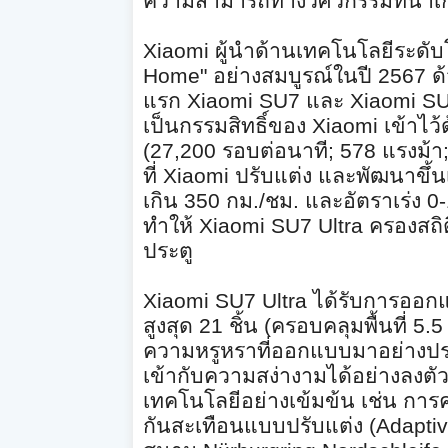
ความสามารถทางวิ
ศวกรรมที่น่
Xiaomi
ผู้นำด้านเทคโนโลยีระดับ
Home"
อย่างสมบูรณ์ในปี
2567
ด
แรก
Xiaomi SU7
และ
Xiaomi SU
เป็นกรรมสิทธิ์
ของ
Xiaomi
เข้าไว
(27,200
รอบต่อนาที
; 578
แรงม้า
ที่
Xiaomi
ปรับแต่ง และพัฒนาขึ้น
เกิน
350
กม./ชม. และอัตราเร่ง
0
ทำให้
Xiaomi SU7 Ultra
ครองสถิ
ประตู
Xiaomi SU7 Ultra
ได้รับการออก
สูงสุด
21
ชิ้น (ครอบคลุมพื้นที่
5.
ความหรูหราที่ออกแบบมาอย่
างปร
เข้ากับความสง่
างามได้อย่างลงตั
เทคโนโลยีอย่างเข้มข้น เช่น การ
กันสะเทือนแบบปรับแต่ง (
Adapti