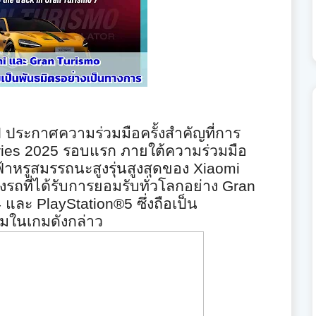
l
ประกาศความร่วมมือครั้งสำคัญที่
การ
ries 2025
รอบแรก ภายใต้ความร่วมมือ
าหรูสมรรถนะสูงรุ่นสู
งสุดของ
Xiaomi
รถที่
ได้รับการยอมรับทั่วโลกอย่าง
Gran
4
และ
PlayStation®5
ซึ่งถือเป็น
่วมในเกมดั
งกล่าว