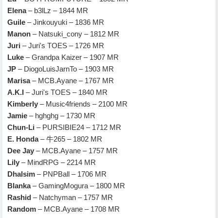
Elena
– b3lLz – 1844 MR
Guile
– Jinkouyuki – 1836 MR
Manon
– Natsuki_cony – 1812 MR
Juri
– Juri's TOES – 1726 MR
Luke
– Grandpa Kaizer – 1907 MR
JP
– DiogoLuisJarnTo – 1903 MR
Marisa
– MCB.Ayane – 1767 MR
A.K.I
– Juri's TOES – 1840 MR
Kimberly
– Music4friends – 2100 MR
Jamie
– hghghg – 1730 MR
Chun-Li
– PURSIBIE24 – 1712 MR
E. Honda
– 牛265 – 1802 MR
Dee Jay
– MCB.Ayane – 1757 MR
Lily
– MindRPG – 2214 MR
Dhalsim
– PNPBall – 1706 MR
Blanka
– GamingMogura – 1800 MR
Rashid
– Natchyman – 1757 MR
Random
– MCB.Ayane – 1708 MR