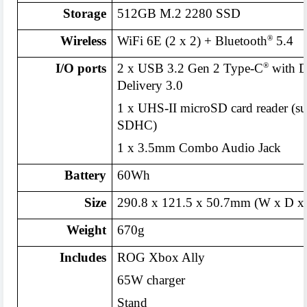
Storage
512GB M.2 2280 SSD
®
Wireless
WiFi 6E (2 x 2) + Bluetooth
5.4
®
I/O ports
2 x USB 3.2 Gen 2 Type-C
with D
Delivery 3.0
1 x UHS-II microSD card reader (
SDHC)
1 x 3.5mm Combo Audio Jack
Battery
60Wh
Size
290.8 x 121.5 x 50.7mm (W x D x
Weight
670g
Includes
ROG Xbox Ally
65W charger
Stand