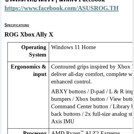
https://www.facebook.com/ASUSROG.TH
Specifications
ROG Xbox Ally X
Operating
Windows 11 Home
System
Ergonomics &
Contoured grips inspired by Xbox W
input
deliver all-day comfort, complete wi
enhanced control.
ABXY buttons / D-pad / L & R impu
bumpers / Xbox button / View butto
Command Center button / Library bu
back buttons / 2x full-size analog st
Axis IMU
™
Processor
AMD Ryzen
AI Z2 Extreme