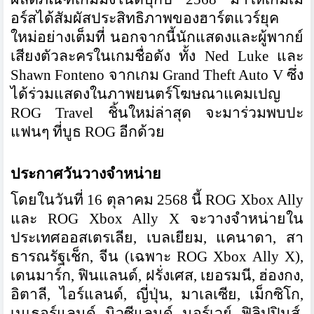
อร์สได้สัมผัสประสิทธิภาพของฮาร์ตแวร์ยุค
ใหม่อย่างเต็มที่ นอกจากนี้นักแสดงและผู้พากย์
เสียงตัวละครในเกมชื่อดัง ทั้ง Ned Luke และ
Shawn Fonteno จากเกม Grand Theft Auto V ซึ่ง
ได้ร่วมแสดงในภาพยนตร์โฆษณาแคมเปญ
ROG Travel ชิ้นใหม่ล่าสุด จะมาร่วมพบปะ
แฟนๆ ที่บูธ ROG อีกด้วย
ประกาศวันวางจำหน่าย
โดยในวันที่ 16 ตุลาคม 2568 นี้ ROG Xbox Ally
และ ROG Xbox Ally X จะวางจำหน่ายใน
ประเทศออสเตรเลีย, เบลเยียม, แคนาดา, สา
ธารณรัฐเช็ก, จีน (เฉพาะ ROG Xbox Ally X),
เดนมาร์ก, ฟินแลนด์, ฝรั่งเศส, เยอรมนี, ฮ่องกง,
อิตาลี, ไอร์แลนด์, ญี่ปุ่น, มาเลเซีย, เม็กซิโก,
เนเธอร์แลนด์, นิวซีแลนด์, นอร์เวย์, ฟิลิปปินส์,