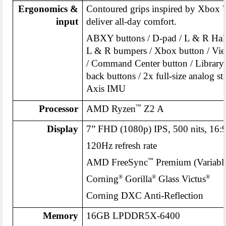
Ergonomics &
Contoured grips inspired by Xbox W
input
deliver all-day comfort.
ABXY buttons / D-pad / L & R Hall E
L & R bumpers / Xbox button / Vie
/ Command Center button / Library 
back buttons / 2x full-size analog st
Axis IMU
™
Processor
AMD Ryzen
Z2 A
Display
7” FHD (1080p) IPS, 500 nits, 16:
120Hz refresh rate
™
AMD FreeSync
Premium (Variable
®
®
®
Corning
Gorilla
Glass Victus
Corning DXC Anti-Reflection
Memory
16GB LPDDR5X-6400