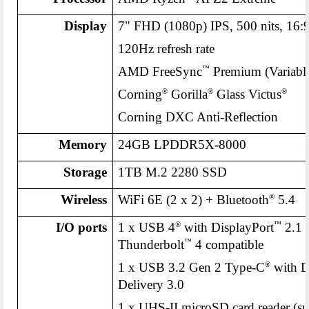
Display
7" FHD (1080p) IPS, 500 nits, 16:
120Hz refresh rate
™
AMD FreeSync
Premium (Variable
®
®
®
Corning
Gorilla
Glass Victus
Corning DXC Anti-Reflection
Memory
24GB LPDDR5X-8000
Storage
1TB M.2 2280 SSD
®
Wireless
WiFi 6E (2 x 2) + Bluetooth
5.4
®
™
I/O ports
1 x USB 4
with DisplayPort
2.1 
™
Thunderbolt
4 compatible
®
1 x USB 3.2 Gen 2 Type-C
with D
Delivery 3.0
1 x UHS-II microSD card reader (