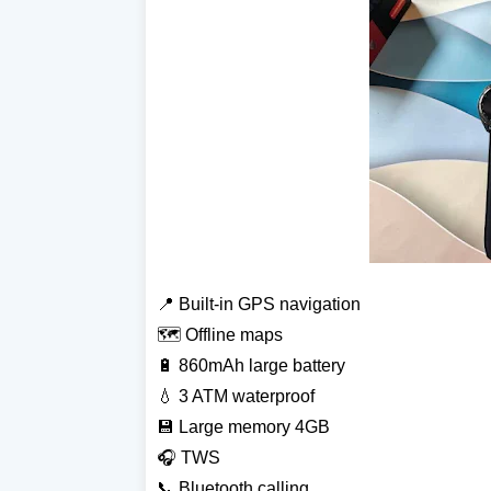
📍 Built-in GPS navigation
🗺️ Offline maps
🔋 860mAh large battery
💧 3 ATM waterproof
💾 Large memory 4GB
🎧 TWS
📞 Bluetooth calling