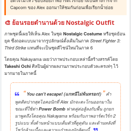
อดใจไม่ไหว ขอปล่อยภาพอาร์ตเวิร์กอย่างเป็นทางการจาก
Capcom ของ Alex ออกมาให้ชมกันก่อนเพื่อเรียกน้ำย่อย
🎨 ย้อนรอยตำนานด้วย Nostalgic Outfit
ภาพชุดนี้เผยให้เห็น Alex ในชุด
Nostalgic Costume
หรือชุดย้อน
ยุค ซึ่งถอดแบบมาจากรูปลักษณ์ดั้งเดิมในภาค
Street Fighter 3:
Third Strike
แทนที่จะเป็นชุดดีไซน์ใหม่ในภาค 6
โดยคุณ Nakayama เผยว่าภาพประกอบเหล่านี้สร้างสรรค์โดย
Takeshi Ochi
ศิลปินผู้ฝากผลงานภาพประกอบตัวละครเท่ๆ ไว้
มากมายในภาคนี้
“
”
You can't escape! (แกหนีไม่พ้นหรอก!)
คำ
พูดติดปากสุดไอคอนิกที่ Alex มักจะตะโกนออกมาใน
ขณะที่ใช้ท่า
Power Bomb
ฟาดคู่ต่อสู้ลงกับพื้น ถูกยก
มาพูดถึงโดยคุณ Nakayama พร้อมกับภาพอาร์ตเวิร์ก 2
รูปแบบ ทั้งด้านหน้าแบบเต็มตัวที่ดูดุดัน และด้านหลังที่
โชว์กล้ามเนื้อและความเก๋าของนักสู้คนนี้