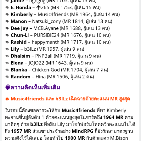
👊
Jamie
– hghghg (MR 1705, ผู้เล่น 15 คน)
👊
E. Honda
– 牛265 (MR 1753, ผู้เล่น 15 คน)
👊
Kimberly
– Music4friends (MR 1964, ผู้เล่น 14 คน)
👊
Manon
– Natsuki_cony (MR 1814, ผู้เล่น 13 คน)
👊
Dee Jay
– MCB.Ayane (MR 1688, ผู้เล่น 13 คน)
👊
Chun-Li
– PURSIBIE24 (MR 1676, ผู้เล่น 10 คน)
👊
Rashid
– happymanth (MR 1717, ผู้เล่น 10 คน)
👊
Lily
– b3lLz (MR 1957, ผู้เล่น 9 คน)
👊
Dhalsim
– PNPBall (MR 1719, ผู้เล่น 9 คน)
👊
Elena
– JOJO22 (MR 1643, ผู้เล่น 9 คน)
👊
Blanka
– Chicken-God (MR 1704, ผู้เล่น 7 คน)
👊
Random
– Hina (MR 1506, ผู้เล่น 2 คน)
🧠ความคิดเห็นเพิ่มเติม
🔥 Music4friends และ b3lLz เฉิดฉายด้วยคะแนน MR สูงสุด
ในรอบนี้ต้องขอคารวะให้กับ
Music4friends
ที่พา Kimberly
ทะยานขึ้นสู่อันดับ 1 ด้วยคะแนนสูงสุดในชาร์ตถึง
1964 MR
ตาม
มาติดๆ ด้วย
b3lLz
ที่หยิบ Lily มาโชว์ฟอร์มโหดคว้าคะแนนไปได้
ถึง
1957 MR
ส่วนขาประจำอย่าง
MindRPG
ก็ยังรักษามาตรฐาน
ความตึงไว้ได้เสมอ โดยทำไป
1900 MR
กับตัวละคร M.Bison