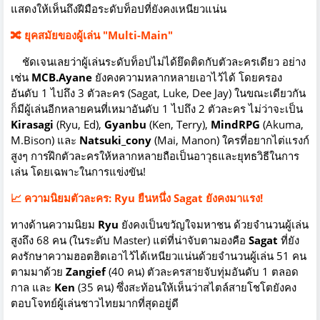
แสดงให้เห็นถึงฝีมือระดับท็อปที่ยังคงเหนียวแน่น
🔀 ยุคสมัยของผู้เล่น "Multi-Main"
ชัดเจนเลยว่าผู้เล่นระดับท็อปไม่ได้ยึดติดกับตัวละครเดียว อย่าง
เช่น
MCB.Ayane
ยังคงความหลากหลายเอาไว้ได้ โดยครอง
อันดับ 1 ไปถึง 3 ตัวละคร (Sagat, Luke, Dee Jay) ในขณะเดียวกัน
ก็มีผู้เล่นอีกหลายคนที่เหมาอันดับ 1 ไปถึง 2 ตัวละคร ไม่ว่าจะเป็น
Kirasagi
(Ryu, Ed),
Gyanbu
(Ken, Terry),
MindRPG
(Akuma,
M.Bison) และ
Natsuki_cony
(Mai, Manon) ใครที่อยากไต่แรงก์
สูงๆ การฝึกตัวละครให้หลากหลายถือเป็นอาวุธและยุทธวิธีในการ
เล่น โดยเฉพาะในการแข่งขัน!
📈 ความนิยมตัวละคร: Ryu ยืนหนึ่ง Sagat ยังคงมาแรง!
ทางด้านความนิยม
Ryu
ยังคงเป็นขวัญใจมหาชน ด้วยจำนวนผู้เล่น
สูงถึง 68 คน (ในระดับ Master) แต่ที่น่าจับตามองคือ
Sagat
ที่ยัง
คงรักษาความฮอตฮิตเอาไว้ได้เหนียวแน่นด้วยจำนวนผู้เล่น 51 คน
ตามมาด้วย
Zangief
(40 คน) ตัวละครสายจับทุ่มอันดับ 1 ตลอด
กาล และ
Ken
(35 คน) ซึ่งสะท้อนให้เห็นว่าสไตล์สายโชโตยังคง
ตอบโจทย์ผู้เล่นชาวไทยมากที่สุดอยู่ดี