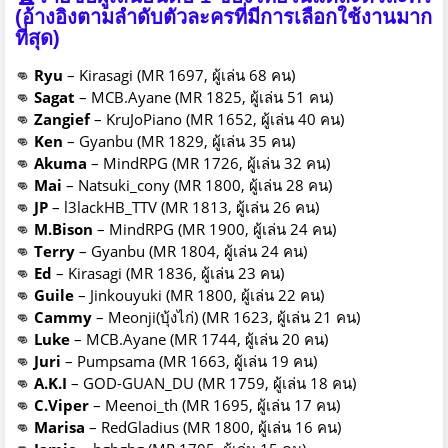
(อ้างอิงตามลำดับตัวละครที่มีการเลือกใช้งานมาก
ที่สุด)
👊
Ryu
– Kirasagi (MR 1697, ผู้เล่น 68 คน)
👊
Sagat
– MCB.Ayane (MR 1825, ผู้เล่น 51 คน)
👊
Zangief
– KruJoPiano (MR 1652, ผู้เล่น 40 คน)
👊
Ken
– Gyanbu (MR 1829, ผู้เล่น 35 คน)
👊
Akuma
– MindRPG (MR 1726, ผู้เล่น 32 คน)
👊
Mai
– Natsuki_cony (MR 1800, ผู้เล่น 28 คน)
👊
JP
– l3lackHB_TTV (MR 1813, ผู้เล่น 26 คน)
👊
M.Bison
– MindRPG (MR 1900, ผู้เล่น 24 คน)
👊
Terry
– Gyanbu (MR 1804, ผู้เล่น 24 คน)
👊
Ed
– Kirasagi (MR 1836, ผู้เล่น 23 คน)
👊
Guile
– Jinkouyuki (MR 1800, ผู้เล่น 22 คน)
👊
Cammy
– Meonji(บุ้งไก่) (MR 1623, ผู้เล่น 21 คน)
👊
Luke
– MCB.Ayane (MR 1744, ผู้เล่น 20 คน)
👊
Juri
– Pumpsama (MR 1663, ผู้เล่น 19 คน)
👊
A.K.I
– GOD-GUAN_DU (MR 1759, ผู้เล่น 18 คน)
👊
C.Viper
– Meenoi_th (MR 1695, ผู้เล่น 17 คน)
👊
Marisa
– RedGladius (MR 1800, ผู้เล่น 16 คน)