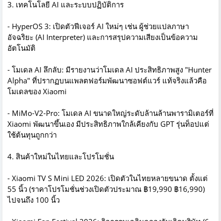
3. เทคโนโลยี AI และระบบปฏิบัติการ
- HyperOS 3: เปิดตัวฟีเจอร์ AI ใหม่ๆ เช่น ผู้ช่วยแปลภาษา
อัจฉริยะ (AI Interpreter) และการสรุปความเสียงเป็นข้อความ
อัตโนมัติ
- โมเดล AI ลึกลับ: มีรายงานว่าโมเดล AI ประสิทธิภาพสูง "Hunter
Alpha" ที่ปรากฏบนแพลตฟอร์มพัฒนาซอฟต์แวร์ แท้จริงแล้วคือ
โมเดลของ Xiaomi
- MiMo-V2-Pro: โมเดล AI ขนาดใหญ่ระดับล้านล้านพารามิเตอร์ที่
Xiaomi พัฒนาขึ้นเอง มีประสิทธิภาพใกล้เคียงกับ GPT รุ่นท็อปแต่
ใช้ต้นทุนถูกกว่า
4. สินค้าใหม่ในไทยและโปรโมชั่น
- Xiaomi TV S Mini LED 2026: เปิดตัวในไทยหลายขนาด ตั้งแต่
55 นิ้ว (ราคาโปรโมชั่นช่วงเปิดตัวประมาณ ฿19,990 ฿16,990)
ไปจนถึง 100 นิ้ว