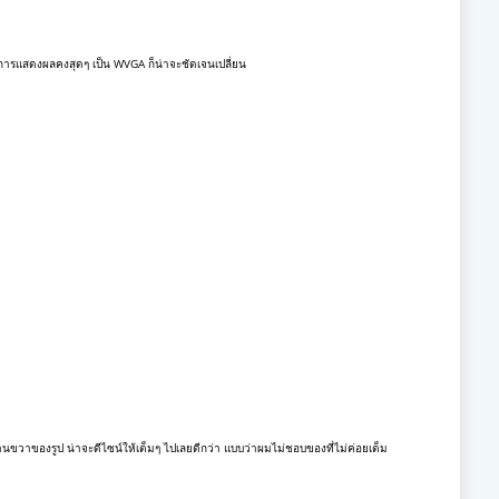
การแสดงผลคงสุดๆ เป็น WVGA ก็น่าจะชัดเจนเปลี่ยน
้านขวาของรูป น่าจะดีไซน์ให้เต็มๆ ไปเลยดีกว่า แบบว่าผมไม่ชอบของที่ไม่ค่อยเต็ม