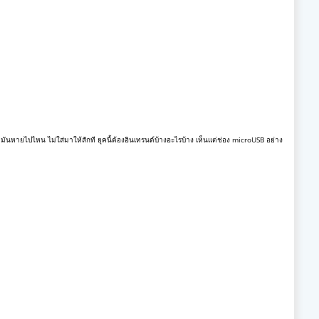
มันหายไปไหน ไม่ใส่มาให้สักที ยุคนี้ต้องอินเทรนด์บ้างอะไรบ้าง เห็นแต่ช่อง microUSB อย่าง