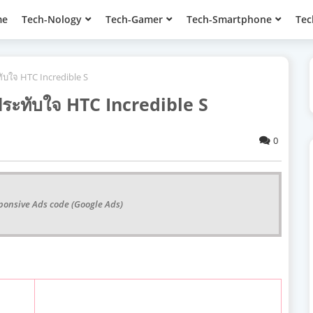
me
Tech-Nology
Tech-Gamer
Tech-Smartphone
Tec
ับใจ HTC Incredible S
ระทับใจ HTC Incredible S
0
ponsive Ads code (Google Ads)