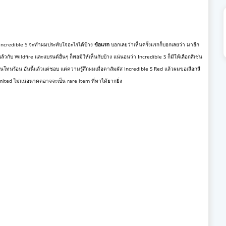
้ Incredible S จะทำผมประทับใจอะไรได้บ้าง
ข้อแรก
บอกเลยว่าเห็นครั้งแรกก็บอกเลยว่า มาอีก
ล้วกับ Wildfire และแบรนด์อื่นๆ ก็พอมีให้เห็นกับบ้าง แน่นอนว่า Incredible S ก็มีให้เลือกสีเช่น
นโทนร้อน อันนี้แล้วแต่ชอบ แต่ความรู้สึกผมเมื่อตาสัมผัส Incredible S Red แล้วผมขอเลือกสี
Limited ไม่แน่อนาคตอาจจะเป็น rare item ที่หาได้ยากยิ่ง