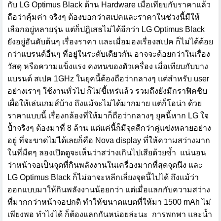
กับ LG Optimus Black ด้าน Hardware เมื่อเทียบกับราคาแล้ว
ถือว่าคุ้มค่า จริงๆ ต้องบอกว่าสเปคและราคาในช่วงนี้มีให้
เลือกอยู่หลายรุ่น แต่ก็ปฎิเสธไม่ได้อีกว่า LG Optimus Black
ยังอยู่อันดับต้นๆ เรื่องราคา และเมื่อมองเรื่องสเปค ก็ไม่ได้ด้อย
กว่าแบรนด์อื่นๆ ที่อยู่ในระดับเดียวกัน อาจจะด้อยกว่าในเรื่อง
วัสดุ หรือความแข็งแรง คงทนของตัวเครื่อง เมื่อเทียบกับบาง
แบรนด์ สเปค 1GHz ในยุคนี้ต้องถือว่ากลางๆ แต่สำหรับ user
อย่างเราๆ ใช้งานทั่วไป ก็ไม่ขี้เหร่แล้ว รวมถึงยังมีกราฟิคชิบ
เผื่อให้เล่นเกมส์บ้าง ถึงแม้จะไม่ได้มากมาย แต่ก็โอน่า ด้วย
ราคาแบบนี้ เรื่องกล้องที่ให้มาก็ถือว่ากลางๆ ยุคนี้หาก LG ใจ
ป้ำจริงๆ ต้องมาที่ 8 ล้าน แต่แค่นี้ก็มีจุดดีกว่าคู่แข่งหลายอย่าง
อยู่ ที่จะขาดไม่ได้เลยก็คือ Nova display ที่ให้ความสว่างมาก
ในที่มืดๆ ลองเปิดดูจะเห็นว่าสว่างเกินไปเสียด้วยซ้ำ
แน่นอนว่าหน้าจอเป็นจุดที่กินพลังงานในเครื่องมากที่สุดจุดนึง
และ LG Optimus Black ก็ไม่อาจะหลีกเลี่ยงจุดนี้ไปได้ ถึง
แม้ว่าออกแบบมาให้กินพลังงานน้อยกว่า แต่เมื่อแลกกับความ
สว่างที่มากกว่าหน้าจอปกติ ทำให้ขนาดแบตที่ให้มา 1500
mAh ไม่เพียงพอ ทำไงได้ ก็ต้องแลกกันหน่อยล่ะนะ
การพกพา