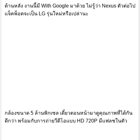
ด้านหลัง งานนี้มี With Google มาด้วย ไม่รู้ว่า Nexus ตัวต่อไป
แจ็คพ็อตจะเป็น LG รุ่นใหม่หรือเปล่านะ
กล้องขนาด 5 ล้านพิกเซล เดี๋ยวตอนหน้ามาดูคุณภาพที่ได้กัน
ดีกว่า พร้อมกับการถ่ายวีดีโอแบบ HD 720P มีแฟลชในตัว