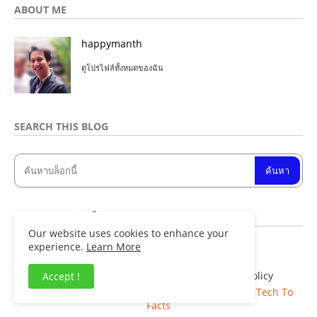
ABOUT ME
happymanth
ดูโปรไฟล์ทั้งหมดของฉัน
SEARCH THIS BLOG
จำนวนการดูหน้าเว็บรวม
Our website uses cookies to enhance your
experience.
Learn More
8
4
8
0
3
5
Home
About
Contact us
Privacy Policy
Accept !
Copyright ©
Blogger Templates
| Distributed By
Tech To
Facts