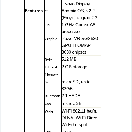
- Nova Display
Features
Android OS, v2.2
OS
(Froyo) upgrad 2.3
1 GHz Cortex-A8
CPU
processor
PowerVR SGX530
Graphic
GPU,TI OMAP
3630 chipset
512 MB
RAM
2 GB storage
Internal
Memory
microSD, up to
Slot
32GB
2.1 +EDR
Bluetooth
microUSB
USB
Wi-Fi 802.11 b/g/n,
Wi-Fi
DLNA, Wi-Fi Direct,
Wi-Fi hotspot
GPS
A-GPS