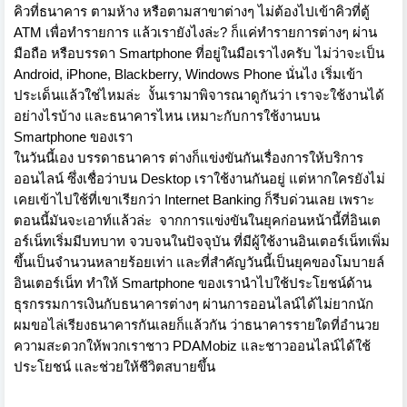
คิวที่ธนาคาร ตามห้าง หรือตามสาขาต่างๆ ไม่ต้องไปเข้าคิวที่ตู้
ATM เพื่อทำรายการ แล้วเรายังไงล่ะ? ก็แค่ทำรายการต่างๆ ผ่าน
มือถือ หรือบรรดา Smartphone ที่อยู่ในมือเราไงครับ ไม่ว่าจะเป็น
Android, iPhone, Blackberry, Windows Phone นั่นไง เริ่มเข้า
ประเด็นแล้วใช่ไหมล่ะ
งั้นเรามาพิจารณาดูกันว่า เราจะใช้งานได้
อย่างไรบ้าง และธนาคารไหน เหมาะกับการใช้งานบน
Smartphone ของเรา
ในวันนี้เอง บรรดาธนาคาร ต่างก็แข่งขันกันเรื่องการให้บริการ
ออนไลน์ ซึ่งเชื่อว่าบน Desktop เราใช้งานกันอยู่ แต่หากใครยังไม่
เคยเข้าไปใช้ที่เขาเรียกว่า Internet Banking ก็รีบด่วนเลย เพราะ
ตอนนี้มันจะเอาท์แล้วล่ะ
จากการแข่งขันในยุคก่อนหน้านี้ที่อินเต
อร์เน็ทเริ่มมีบทบาท จวบจนในปัจจุบัน ที่มีผู้ใช้งานอินเตอร์เน็ทเพิ่ม
ขึ้นเป็นจำนวนหลายร้อยเท่า และที่สำคัญวันนี้เป็นยุคของโมบายล์
อินเตอร์เน็ท ทำให้ Smartphone ของเรานำไปใช้ประโยชน์ด้าน
ธุรกรรมการเงินกับธนาคารต่างๆ ผ่านการออนไลน์ได้ไม่ยากนัก
ผมขอไล่เรียงธนาคารกันเลยก็แล้วกัน ว่าธนาคารรายใดที่อำนวย
ความสะดวกให้พวกเราชาว PDAMobiz และชาวออนไลน์ได้ใช้
ประโยชน์ และช่วยให้ชีวิตสบายขึ้น