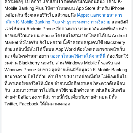
ความต่อๆ ไป ดีกว่า แอบเก็บไว้ให้ติดตามกันต่อนิดนึง
เค้ามี K-
Mobile Banking Plus ให้ดาวโหลดบน App Store สำหรับ iPhone
เหมือนกัน ซึ่งผมเคยรีวิวไปแล้วรอบนึง
iApps: แอพจากธนาคาร
กสิกร K-Mobile Banking Plus ทำธุรกรรมทางการเงินง่าย
แถมยังมี
เวอร์ชั่นบน Android Phone อีกต่างหาก น่าจะมาอัพเดททีหลัง หลัง
จากผมรีวิวแอพบน iPhone ใครสนใจสามารถโหลดได้บน Android
Market ทั่วไปครับ ยังไม่พอรายนี้เค้าครอบคลุมคนใช้ Blackberry
ด้วยแต่อันนี้ยังไม่ได้ขึ้นบน App World ต้องโหลดเอาจากหน้าเว็บ
นะ เผื่อใครผ่านมาอยาก
ลองหาโหลดใช้งานได้จากที่นี่
ต้องเรียกใช้
งนผ่าน Blackberry นะครับ ส่วน Windows Mobile ก็รองรับ แต่
Windows Phone จบข่าว สุดท้ายเห็นมีข้อมูลว่า K-Mobile Banking
สามารถจ่ายบิลได้ด้วย ค่าบริการ 10 บาทต่อหนึ่งบิล ไม่ต้องเดินไป
ที่เคาเตอร์เซอร์วิสให้เมื่อย จ่ายบนมือถือเราเลย ก็สะดวกดีเหมือน
กัน
แถมบางรายการไม่เสียค่าใช้จ่ายอีกต่างหาก เช่นเติมเงินหรือ
จ่ายค่ามือถือของเรานี่ล่ะ รายนี้ก็ขับเคี่ยวกับรายด้านบน มีทั้ง
Twitter, Facebook ให้ติดตามตลอด