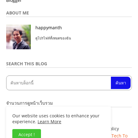
Blogger
ABOUT ME
happymanth
ดูโปรไฟล์ทั้งหมดของฉัน
SEARCH THIS BLOG
จำนวนการดูหน้าเว็บรวม
Our website uses cookies to enhance your
8
4
8
8
5
4
experience.
Learn More
Home
About
Contact us
Privacy Policy
Accept !
Copyright ©
Blogger Templates
| Distributed By
Tech To