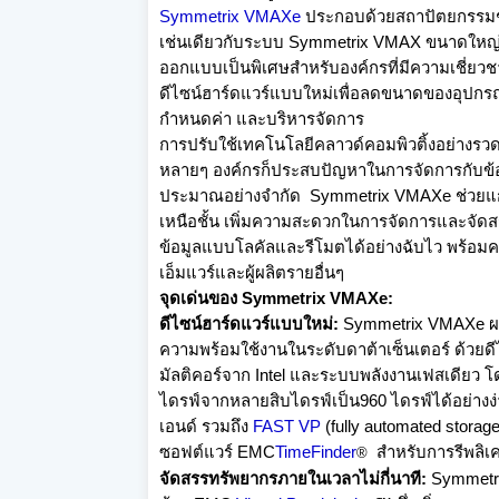
Symmetrix VMAXe
ประกอบด้วยสถาปัตยกรรมช
เช่นเดี
ยวกับระบบ
Symmetrix VMAX
ขนาดใหญ่ท
ออกแบบเป็นพิเศษสำหรั
บองค์กรที่มีความเชี่ยว
ดีไซน์ฮาร์ดแวร์
แบบใหม่เพื่อลดขนาดของอุปกรณ์
กำหนดค่า และบริหารจัดการ
การปรับใช้เทคโนโลยีคลาวด์คอมพิ
วติ้งอย่างรวด
หลายๆ องค์กรก็ประสบปัญหาในการจั
ดการกับข้อ
ประมาณอย่างจำกัด
Symmetrix VMAXe
ช่วยแ
เหนือชั้น เพิ่มความสะดวกในการจัดการและจั
ดส
ข้อมูลแบบโลคัลและรี
โมตได้อย่างฉับไว พร้อ
เอ็มแวร์และผู้ผลิตรายอื
่นๆ
จุดเด่นของ
Symmetrix VMAXe:
ดีไซน์ฮาร์ดแวร์แบบใหม่
:
Symmetrix VMAXe
ผ
ความพร้อมใช้
งานในระดับดาต้าเซ็นเตอร์ ด้วยดีไ
มัลติคอร์จาก
Intel
และระบบพลังงานเฟสเดียว โด
ไดรฟ์จากหลายสิบไดรฟ์เป็
น
960
ไดรฟ์ได้อย่าง
เอนด์ รวมถึง
FAST VP
(fully automated storage 
ซอฟต์แวร์
EMC
TimeFinder
สำหรับการรีพลิเค
®
จัดสรรทรัพยากรภายในเวลาไม่กี่
นาที
:
Symmet