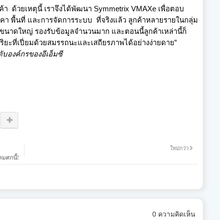
้า ด้วยเหตุนี้ เราจึงได้พัฒนา
Symmetrix VMAXe
เพื่อตอบ
องราคา พื้นที่ และการจัดการระบบ ที่จริงแล้ว ลูกค้าหลายรายในกลุ่ม
นาดใหญ่ รองรับข้อมูลจำนวนมาก และตอนนี้ลูกค้าเหล่านี้ก็
ยะที่เปี่ยมด้
วยสมรรถนะและเสถียรภาพได้อย่
างง่ายดาย
”
ั
บองค์กรของอีเอ็มซี
ใหม่กว่า
มศกนี้!
0 ความคิดเห็น