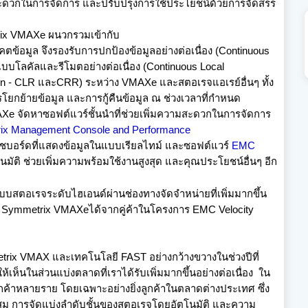
มสะดวกในการจัดการ และปรับปรุงการใช้ประโยชน์ด้
วยการจัดสรร
ix VMAXe
ผนวกรวมเข้ากับ
คตข้อมูล จึงรองรับการปกป้องข้อมูลอย่
างต่อเนื่อง (
Continuous
แบบโลคั
ลและรีโมตอย่างต่อเนื่อง (
Continuous Local
on
-
CLR
และ
CRR)
ระหว่าง
VMAXe
และสตอเรจแอเรย์อื่นๆ ทั้ง
ารโยกย้ายข้อมูล และการกู้คืนข้อมูล ณ ช่วงเวลาที่กำหนด
AXe
จัดหาซอฟต์แวร์ชั้นนำที่ช่วยเพิ
่มความสะดวกในการจั
ดการ
x Management Console and Performance
ชบอร์ดที่แสดงข้อมู
ลในแบบเรียลไทม์ และซอฟต์แวร์
EMC
ัติ ช่วยเพิ่มความพร้อมใช้งานสูงสุด และคุณประโยชน์อื่นๆ อีก
บบสตอเรจระดับไฮเอนด์ผ่านช่
องทางจัดจำหน่ายที่เพิ่มมากขึ้
น
อ
Symmetrix VMAXe
ได้จากคู่ค้าในโครงการ
EMC Velocity
trix VMAX
และเทคโนโลยี
FAST
อย่างกว้างขวางในช่วงปีที่
ห้เห็นในส่วนแบ่
งตลาดที่เราได้รับเพิ่มมากขึ้
นอย่างต่อเนื่อง ใน
กค้าหลายราย โดยเฉพาะอย่างยิ่งลูกค้
าในตลาดต่างประเทศ ซึ่ง
ม การจัดแบ่งลำดับชั้
นของสตอเรจโดยอัตโนมัติ และความ