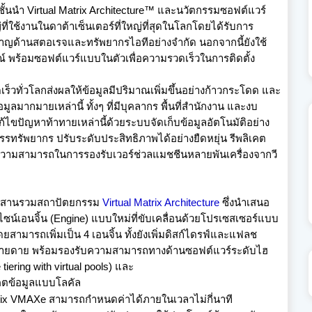
ั้นนำ
Virtual Matrix Architecture™
และนวัตกรรมซอฟต์แวร์
ี่ใช้งานในดาต้าเซ็
นเตอร์ที่ใหญ่ที่สุดในโลกโดยได้
รับการ
ชาญด้
านสตอเรจและทรัพยากรไอทีอย่
างจำกัด นอกจากนี้ยังใช้
 พร้อมซอฟต์แวร์แบบในตัวเพื่
อความรวดเร็วในการติดตั้ง
เร็วทั่วโลกส่
งผลให้ข้อมูลมีปริมาณเพิ่มขึ้
นอย่างก้าวกระโดด และ
มูลมากมายเหล่านี้ ทั้งๆ ที่มีบุคลากร พื้นที่สำนักงาน และงบ
ก้ไขปัญหาท้าทายเหล่านี้ด้
วยระบบจัดเก็บข้อมูลอัตโนมัติ
อย่าง
รรทรัพยากร ปรับระดับประสิทธิภาพได้อย่างยื
ดหยุ่น รีพลิเคต
มความสามารถในการรองรั
บเวอร์ช่วลแมชชีนหลายพันเครื่
องจากวี
สานรวมสถาปัตยกรรม
Virtual Matrix Architecture
ซึ่งนำเสนอ
ซน์เอนจิ้น (
Engine
) แบบใหม่ที่ขับเคลื่อนด้
วยโปรเซสเซอร์แบบ
ยสามารถเพิ่มเป็น
4
เอนจิ้น ทั้งยังเพิ่มดิสก์ไดรฟ์
และแฟลช
ง่ายดาย พร้อมรองรับความสามารถทางด้
านซอฟต์แวร์ระดับไฮ
tiering with virtual pools)
และ
ตข้อมู
ลแบบโลคัล
rix VMAXe
สามารถกำหนดค่าได้ภายในเวลาไม่
กี่นาที