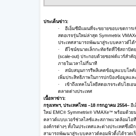
ประเด็นข่าว
:
·
อีเอ็มซีมีแผนที่
จะขยายขอบเขตการเข้
สตอเรจรุ่
นใหม่ล่าสุด
Symmetrix VMA
ประเทศสามารถพัฒนาสู่
ระบบคลาวด์ได้รว
·
ดีไซน์ขนาดเล็กกะทัดรัดที่ใช้
สถาปัต
(
scale-out
) ประกอบด้วยซอฟต์แวร์สำคัญๆ 
ภายในเวลาไม่กี่
นาที
·
สนับสนุนการรีพลิเคตข้อมู
ลแบบโลคั
เพิ่มประสิทธิภาพในการปกป้
องข้อมูลและเ
·
เข้าถึงเทคโนโลยีสตอเรจระดั
บไฮเอนด
ตลาดต่างประเทศ
เนื้อหาข่าว
:
กรุงเทพฯ, ประเทศ
ไทย
–1
8 กรกฎาคม 2554
–
อี
ใหม่
EMC
Symmetrix
VMAXe
พร้อมด้วย
®
®
™
คลาวด์แบบเวอร์ช่วลไลซ์
และสภาพแวดล้อมไอทีที
องค์กรต่างๆ ทั้งในประเทศและต่างประเทศซึ่
งมีก
สามารถพัฒนาสู่ระบบคลาวด์คอมพิ
วติ้งได้รวดเร็