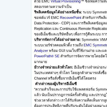
ด้วย
EMC
Virtual Provisioning
™
ซึ่งเพิ่มควา
สตอเรจตามความจำเป็น
รีพลิเคตข้อมูลได้อย่างเหนือชั้
น
:
ระบบ
Symmetr
ซอฟต์แวร์
EMC
RecoverPoint
สำหรับการรีพลิเ
Data Protection
-
CDP)
และการรีพลิเคตข้อมูล
Replication
และ
Continuous Remote Replicati
ของอีเอ็มซีและบริษัทอื่นๆ เพื่อการกู้คืนระบบ ก
บริหารจัดการได้อย่างง่ายดาย
:
Symmetrix VM
ระบบเวอร์ช่วลคอมพิวติ้ง รวมถึง
EMC Symmetri
Analyzer
พร้อม
GUI
บนเว็บที่ใช้งานง่าย และแด
PowerPath
SE
สำหรับการจัดการพาธโดยอัตโนม
®
มากมาย
มีวางจำหน่ายแล้วทั่วโลก
:
อีเอ็มซีวางจำหน่
ายระ
ในประเทศต่างๆ ทั่วโลก โดยลูกค้าสามารถสั่งซื้
Channel
หรือสั่งซื้อจากอีเอ็มซีได้
โดยตรง
คำกล่าวของผู้บริหารอีเอ็มซี
“
ความสำเร็จและการปรับใช้
แพลตฟอร์ม
Symme
แล้ว นับเป็นปรากฎการณ์ครั้งสำคัญ และปรากฏใ
ช่วงเวลาดังกล่าว เราได้รับฟังความคิดเห็นจากลู
ต้องการประสิทธิภาพที่ปรั
บระดับได้อย่างเหมาะส