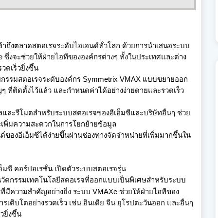
าถึ
งตลาดสตอเรจระดับไฮเอนด์ทั่วโลก ด้วยการนำเสนอระบบ
Xe
ซึ่งจะช่วยให้ฝ่ายไอทีขององค์
กรต่างๆ ทั้งในประเทศและต่
าง
ดเร็วยิ่งขึ้น
ยกรรมสตอเรจระดับองค์กร
Symmetrix VMAX
แบบขยายออก
ที่ติดตั้งไว้แล้ว และกำหนดค่าได้อย่างง่
ายดายและรวดเร็ว
ลและรีโมตสำหรั
บระบบสตอเรจของอีเอ็มซีและบริษั
ทอื่นๆ ช่วย
พิ่
มความสะดวกในการโยกย้ายข้อมูล
์ของอีเอ็มซีได้ง่ายขึ้
นผ่านช่องทางจัดจำหน่ายที่เพิ่
มมากขึ้นใน
เอ็มซี คอร์ปอเรชั่น เปิดตัวระบบสตอเรจรุ่น
นวัตกรรมเทคโนโลยี
สตอเรจที่ออกแบบเป็นพิเศษสำหรั
บระบบ
่มี
ความสำคัญอย่างยิ่ง ระบบ
VMAXe
ช่วยให้ฝ่ายไอทีของ
ารเติบโตอย่างรวดเร็ว เช่น อินเดีย จีน ยุโรปตะวันออก และอื่นๆ
วยิ่งขึ้น