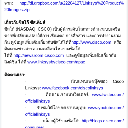
จาก
:
http://dl.dropbox.com/u/
22204127/Linksys%20Product%
20Images.zip
เกี่ยวกับซิสโก้ ซีสเต็มส์
ซิสโก้
(NASDAQ: CSCO)
เป็นผู้นำระดับโลกทางด้
านระบบเครือ
ข่ายที่เปลี่
ยนแปลงวิธีการเชื่อมต่อ
การสื่อสาร
และการทำงานร่วม
กัน
ดูข้อมูลเพิ่มเติมเกี่ยวกับซิ
สโก้ได้ที่
http://www.cisco.com
หรือ
ติดตามข่าวสารความเคลื่
อนไหวของซิสโก้
ได้ที่
http://newsroom.cisco.com
และดูข้อมูลเพิ่มเติมเกี่ยวกับ
ลิงค์ซิส ได้ที่
www.linksysbycisco.com/apac
ติดตามเรา
:
·
เป็นแฟนเฟซบุ๊คของ
Cisco
Linksys
:
www.facebook.com/ciscolinksys
·
ติดตามเราบนทวิตเตอร์
:
www.twitter.com/
officiallinksys
·
รับชมวิดีโอของเราบนยูทูบ
:
www.youtube.com/
officiallinksys
·
บล็อกผู้ใช้ของซิสโก้
:
http://blogs.cisco.com/
consumer