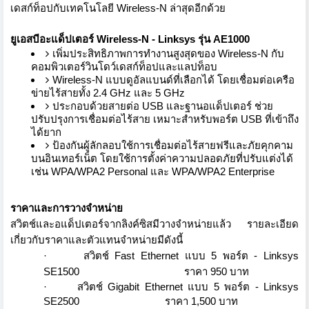
เดสก์ท็อปกั
บเทคโนโลยี
Wireless-N
ล่าสุดอีกด้วย
ยูเอสบีอะแด็ปเตอร์
Wireless-N
- Linksys
รุ่น
AE1000
เพิ่มประสิทธิภาพการทำงานสูงสุ
ดของ
Wireless-N
กับ
คอมพิวเตอร์วินโดว์เดสก์ท็
อปและแลปท็อบ
Wireless-N
แบบดูอัลแบนด์ที่เลือกได้ โดยเชื่อมต่อเครือ
ข่ายไร้สายทั้
ง
2.4 GHz
และ
5 GHz
ประกอบด้วยสายต่อ
USB
และฐานอแด็ปเตอร์ ช่วย
ปรับปรุงการเชื่อมต่อไร้สาย เหมาะสำหรับพอร์ต
USB
ที่เข้าถึง
ได้ยาก
ป้องกันผู้ลักลอบใช้การเชื่อมต่
อไร้สายฟรีและภัยคุกคาม
บนอิ
นเทอร์เน็ต โดยใช้การตั้งค่าความปลอดภัยที่
ปรับแต่งได้
เช่น
WPA/WPA2 Personal
และ
WPA/WPA2 Enterprise
ราคาและการวางจำหน่าย
สวิตช์และอแด็ปเตอร์จากลิงค์ซิ
สมีวางจำหน่ายแล้ว รายละเอียด
เกี่ยวกับราคาและตั
วแทนจำหน่ายมีดังนี้
·
สวิตช์
Fast Ethernet
แบบ 5 พอร์ต
- Linksys
SE1500
ราคา
950
บาท
·
สวิตช์
Gigabit Ethernet
แบบ 5 พอร์ต
-
Linksys
SE2500
ราคา
1,500
บาท