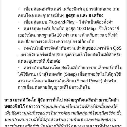
·
เชื่อมต่อคอมพิวเตอร์ เครื่องพิมพ์ อุปกรณ์สตอเรจ เกม
คอนโซล และอุปกรณ์อื่นๆ
สูงสุด 5 และ 8 เครื่อง
·
เชื่อมต่อแบบ
Plug-and-Play –
ไม่จำเป็นต้องตั้งค่า
·
สมรรถนะระดับกิกะบิต สูงสุด
1000 Mbps
ซึ่งเร็วกว่าอี
เธอร์เน็
ตมาตรฐานถึง 10 เท่า เหมาะสำหรับการแชร์ไฟล์
และสื่
ออย่างรวดเร็วระหว่างอุปกรณ์กิ
กะบิต
·
เทคโนโลยีการจัดลำดับความสำคั
ญของแทรฟฟิก
QoS
–
ตรวจจับพอร์ตเพื่อปรับปรุ
งความเร็วโดยอัตโนมัติสำหรับ
แต่
ละอุปกรณ์ที่เชื่อมต่อ
·
ลดระดับพลังงานโดยอัตโนมัติด้
วยการยกเลิกพอร์ตที่ไม่
ได้ใช้
งาน, เข้าสู่โหมดพัก (
Sleep)
เมื่อทุกพอร์ตไม่ได้ถูกใช้
งาน และโหมดพลังงานอัจฉริยะ (
Smart Power)
สำหรับ
การเชื่อมต่อสายสัญญาณที่
ไม่ยาวเกินไป
นาย เบรตต์ วินโก ผู้จัดการทั่วไป หน่วยธุรกิจเครือข่ายภายในบ้
า
นของซิสโก้
กล่าวว่า
“
กลุ่มผลิตภัณฑ์ใหม่สวิตช์ลิงค์
ซิสนี้แสดงให้
เห็นถึงความมุ่งมั
่นของเราในการพัฒนาผลิตภัณฑ์
โฮมเน็ตเวิร์ก ซึ่ง
มอบประสบการณ์ที่ดีที่สุ
ดสำหรับความบันเทิงและประสิทธิ
ภาพ
การทำงาน
สวิตช์รุ่นใหม่ช่วยให้ผู้บริ
โภคและบุคลากรที่ทำงานจาก