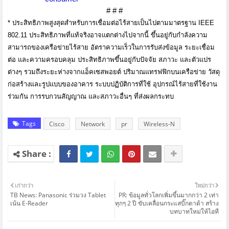
# # #
*
ประสิทธิภาพสูงสุดสำหรับการเชื่
อมต่อไร้สายเป็นไปตามมาตรฐาน
IEEE
802.11
ประสิทธิภาพที่แท้จริงอาจแตกต่
างไปจากนี้ ขึ้นอยู่กับกำลั
งความ
สามารถของเครือข่ายไร้สาย อัตราความเร็วในการรับส่งข้อมูล ระยะเชื่อม
ต่อ และความครอบคลุม ประสิทธิภาพขึ้นอยู่กับปัจจัย สภาวะ และตัวแปร
ต่างๆ รวมถึงระยะห่างจากแอ็คเซสพอยต์ ปริมาณแทรฟฟิกบนเครือข่าย วัสดุ
ก่อสร้างและรูปแบบของอาคาร ระบบปฏิบัติการที่ใช้ อุปกรณ์ไร้สายที่ใช้งาน
ร่วมกัน การรบกวนสัญญาณ และสภาวะอื่นๆ ที่ส่งผลกระทบ
Tags
Cisco
Network
pr
Wireless-N
เก่ากว่า
ใหม่กว่า
TB News: Panasonic ร่วมวง Tablet
PR: ข้อมูลทั่วโลกเพิ่มขึ้นมากกว่า 2 เท่า
เน้น E-Reader
ทุกๆ 2 ปี ขับเคลื่อนกระแสบิ๊กดาต้า สร้าง
บทบาทใหม่ให้ไอที