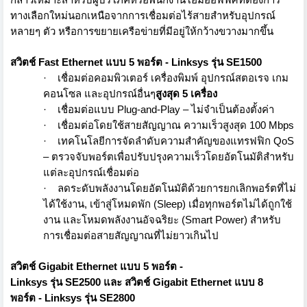
ทางเลือกใหม่นอกเหนื
อจากการเชื่อมต่อไร้สายสำหรับอุ
ปกรณ์
หลายๆ ตัว หรือการขยายเครือข่ายที่มีอยู่
ให้กว้างขวางมากขึ้น
สวิตช์
Fast Ethernet
แบบ 5 พอร์ต
- Linksys
รุ่น
SE1500
·
เชื่อมต่อคอมพิวเตอร์ เครื่องพิมพ์ อุปกรณ์สตอเรจ เกม
คอนโซล และอุปกรณ์อื่นๆ
สูงสุด 5 เครื่อง
·
เชื่อมต่อแบบ
Plug-and-Play –
ไม่จำเป็นต้องตั้งค่า
·
เชื่อมต่อโดยใช้สายสัญญาณ ความเร็วสูงสุด
100 Mbps
·
เทคโนโลยีการจัดลำดับความสำคั
ญของแทรฟฟิก
QoS
–
ตรวจจับพอร์ตเพื่อปรับปรุ
งความเร็วโดยอัตโนมัติสำหรับ
แต่
ละอุปกรณ์เชื่อมต่อ
·
ลดระดับพลังงานโดยอัตโนมัติด้
วยการยกเลิกพอร์ตที่ไม่
ได้ใช้
งาน, เข้าสู่โหมดพัก (
Sleep)
เมื่อทุกพอร์ตไม่ได้ถูกใช้
งาน และโหมดพลังงานอัจฉริยะ (
Smart Power)
สำหรับ
การเชื่อมต่อสายสัญญาณที่
ไม่ยาวเกินไป
สวิตช์
Gigabit Ethernet
แบบ 5 พอร์ต
-
Linksys
รุ่น
SE2500
และ สวิตช์
Gigabit Ethernet
แบบ 8
พอร์ต
- Linksys
รุ่น
SE2800