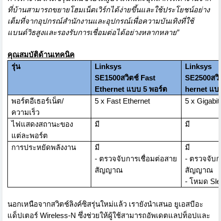
ที่บ้
านสามารถขยายโฮมเน็ตเวิร์กได้ง่
ายขึ้นและใช้ประโยชน์อย่าง
เต็
มที่จากอุปกรณ์สำนักงานและอุ
ปกรณ์เพื่อความบันเทิงที่ใช้
แบนด์วิธสูงและรองรับการเชื่
อมต่อได้อย่างหลากหลาย
”
คุณสมบัติด้านเทคนิค
รุ่น
Linksys
Linksys
SE1500
สวิตช์
Fast
SE2500
สวิ
Ethernet
แบบ 5 พอร์ต
hernet
แบบ
พอร์ตอีเธอร์เน็ต/
5 x Fast Ethernet
5 x Gigabit
ความเร็ว
ไฟแสดงสถานะของ
มี
มี
แต่ละพอร์ต
การประหยัดพลังงาน
มี
มี
-
ตรวจจับการเชื่อมต่อสาย
-
ตรวจจับก
สัญญาณ
สัญญาณ
-
โหมด
Sl
นอกเหนือจากสวิตช์ลิงค์ซิสรุ่
นใหม่แล้ว เรายังนำเสนอ ยูเอสบีอะ
แด็ปเตอร์
Wireless-N
ซึ่งช่วยให้ผู้ใช้สามารถอั
พเดตแลปท็อปและ