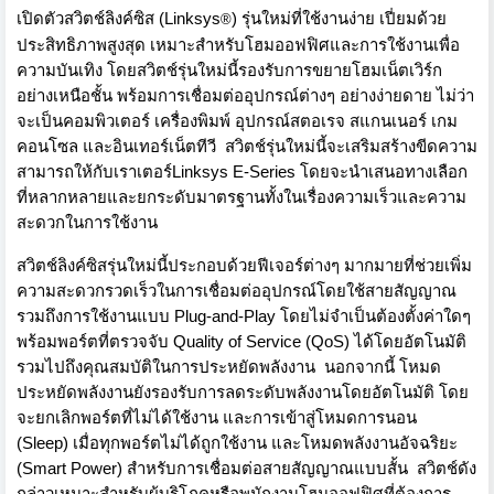
เปิดตัวสวิตช์ลิงค์ซิส (
Linksys
) รุ่นใหม่ที่ใช้งานง่าย เปี่ยมด้วย
®
ประสิทธิภาพสูงสุด เหมาะสำหรับโฮมออฟฟิศและการใช้
งานเพื่อ
ความบันเทิง โดยสวิตช์รุ่นใหม่นี้รองรั
บการขยายโฮมเน็ตเวิร์ก
อย่างเหนื
อชั้น พร้อมการเชื่อมต่ออุปกรณ์ต่างๆ อย่างง่ายดาย ไม่ว่า
จะเป็นคอมพิวเตอร์ เครื่องพิมพ์ อุปกรณ์สตอเรจ สแกนเนอร์ เกม
คอนโซล และอินเทอร์เน็ตทีวี สวิตช์รุ่นใหม่นี้จะเสริมสร้
างขีดความ
สามารถให้กับเราเตอร์
Linksys E-Series
โดยจะนำเสนอทางเลือก
ที่
หลากหลายและยกระดับมาตรฐานทั้
งในเรื่องความเร็
วและความ
สะดวกในการใช้งาน
สวิตช์ลิงค์ซิสรุ่นใหม่นี้
ประกอบด้วยฟีเจอร์ต่างๆ มากมายที่ช่วยเพิ่
ม
ความสะดวกรวดเร็วในการเชื่อมต่
ออุปกรณ์โดยใช้สายสัญญาณ
รวมถึงการใช้งานแบบ
Plug-and-Play
โดยไม่จำเป็นต้องตั้งค่าใดๆ
พร้อมพอร์ตที่ตรวจจับ
Quality of Service (QoS)
ได้โดยอัตโนมัติ
รวมไปถึงคุณสมบัติในการประหยั
ดพลังงาน นอกจากนี้ โหมด
ประหยัดพลังงานยังรองรั
บการลดระดับพลังงานโดยอัตโนมัติ โดย
จะยกเลิกพอร์ตที่ไม่ได้ใช้
งาน และการเข้าสู่โหมดการนอน
(
Sleep)
เมื่อทุกพอร์ตไม่ได้ถูกใช้งาน และโหมดพลังงานอัจฉริยะ
(
Smart Power)
สำหรับการเชื่อมต่อสายสั
ญญาณแบบสั้น สวิตช์ดัง
กล่าวเหมาะสำหรับผู้
บริโภคหรือพนักงานโฮมออฟฟิศที่
ต้องการ