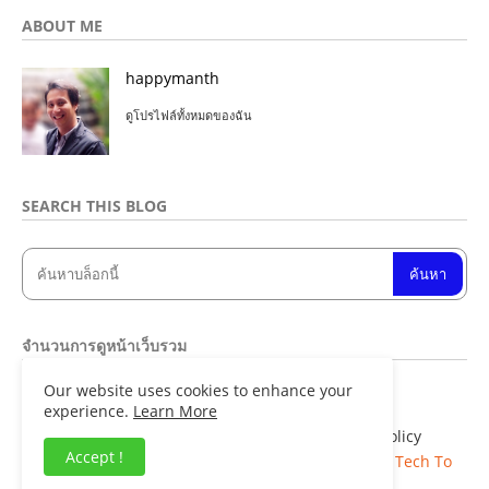
ABOUT ME
happymanth
ดูโปรไฟล์ทั้งหมดของฉัน
SEARCH THIS BLOG
จำนวนการดูหน้าเว็บรวม
Our website uses cookies to enhance your
8
4
8
4
0
9
experience.
Learn More
Home
About
Contact us
Privacy Policy
Accept !
Copyright ©
Blogger Templates
| Distributed By
Tech To
Facts