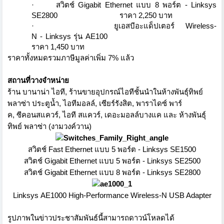
·
สวิตช์
Gigabit Ethernet
แบบ 8 พอร์ต
-
Linksys
SE2800
ราคา
2,250
บาท
·
ยูเอสบีอะแด็ปเตอร์
Wireless-
N
-
Linksys
รุ่น
AE100
ราคา
1,450
บาท
ราคาทั้งหมดรวมภาษีมูลค่าเพิ่ม 7
%
แล้ว
สถานที่วางจำหน่าย
ร้าน บานาน่า ไอที
,
ร้านขายอุปกรณ์ไอทีชั้นนำในห้
างพันธุ์ทิพย์
พลาซ่า ประตูน้ำ
,
ไอทีมอลล์
,
เซียร์รังสิต
,
พาราไดซ์ พาร์
ค
,
ซีคอนสแควร์
,
ไอที สแควร์
,
เดอะมอลล์บางแค และ ห้างพันธุ์
ทิพย์ พลาซ่า (งามวงค์วาน)
สวิตช์
Fast Ethernet
แบบ
5
พอร์ต
- Linksys SE1500
สวิตช์
Gigabit Ethernet
แบบ
5
พอร์ต
- Linksys SE2500
สวิตช์
Gigabit Ethernet
แบบ
8
พอร์ต
- Linksys SE2800
Linksys AE1000 High-Performance Wireless-N USB Adapter
รูปภาพในข่าวประชาสัมพันธ์นี้
สามารถดาวน์โหลดได้