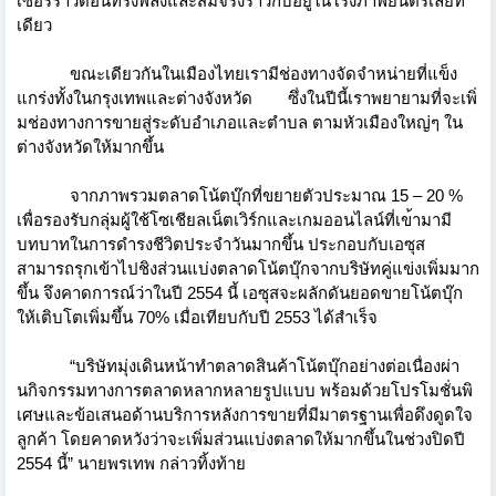
เซอร์ราวด์อั
นทรงพลังและสมจริงราวกับอยู่
ในโรงภาพยนตร์เลยที
เดียว
ขณะเดียวกันในเมืองไทยเรามีช่
องทางจัดจำหน่ายที่แข็ง
แกร่งทั้
งในกรุงเทพและต่างจังหวัด
ซึ่งในปีนี้เราพยายามที่จะเพิ่
มช่องทางการขายสู่ระดั
บอำเภอและตำบล ตามหัวเมืองใหญ่ๆ ใน
ต่างจังหวัดให้มากขึ้น
จากภาพรวมตลาดโน้ตบุ๊กที่ขยายตั
วประมาณ 15
–
20 %
เพื่อรองรับกลุ่มผู้ใช้
โซเชี
ยลเน็ตเวิร์กและเกมออนไลน์ที่
เข
้ามามี
บทบาทในการดำรงชีวิ
ตประจำวันมากขึ้น ประกอบกับเอซุส
สามารถรุกเข้
าไปชิงส่วนแบ่งตลาดโน้ตบุ๊
กจากบริษัทคู่แข่งเพิ่มมาก
ขึ้น จึงคาดการณ์ว่าในปี 2554 นี้ เอซุสจะผลักดันยอดขายโน้ตบุ๊
ก
ให้เติบโตเพิ่มขึ้น 70% เมื่อเทียบกับปี 2553 ได้สำเร็จ
“บริษัทมุ่งเดินหน้าทำตลาดสินค้
าโน้ตบุ๊กอย่างต่อเนื่องผ่า
นกิ
จกรรมทางการตลาดหลากหลายรูปแบบ พร้อมด้วยโปรโมชั่นพิ
เศษและข้
อเสนอด้านบริการหลังการขายที่มี
มาตรฐานเพื่อดึงดูดใจ
ลูกค้า โดยคาดหวังว่าจะเพิ่มส่วนแบ่
งตลาดให้มากขึ้นในช่วงปิดปี
2554 นี้” นายพรเทพ กล่าวทิ้งท้าย