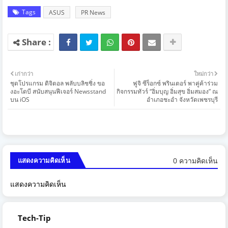
Tags
ASUS
PR News
เก่ากว่า
ใหม่กว่า
ชุดโปรแกรม ดิจิตอล พลับบลิชชิ่ง ขอ
ฟูจิ ซีร็อกซ์ พรินเตอร์ พาคู่ค้าร่วม
งอะโดบี สนับสนุนฟีเจอร์ Newsstand
กิจกรรมทัวร์ “อิ่มบุญ อิ่มสุข อิ่มสมอง” ณ
บน iOS
อำเภอชะอำ จังหวัดเพชรบุรี
0 ความคิดเห็น
แสดงความคิดเห็น
แสดงความคิดเห็น
Tech-Tip