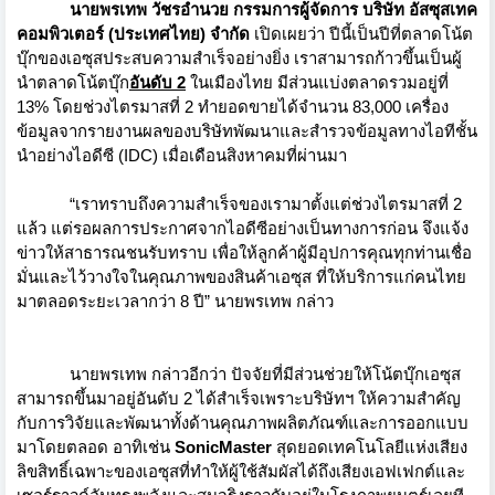
นาย
พรเทพ วัชรอำนวย
กรรมการผู้จัดการ บริษัท อัสซุสเทค
คอมพิวเตอร์ (ประเทศไทย) จำกัด
เปิดเผยว่า ปีนี้เป็นปีที่ตลาดโน้ต
บุ๊
กของเอซุสประสบความสำเร็จอย่
างยิ่ง เราสามารถก้าวขึ้นเป็นผู้
นำตลาดโน้ตบุ๊ก
อันดับ
2
ในเมืองไทย มีส่วนแบ่งตลาดรวมอยู่ที่
13% โดยช่วงไตรมาสที่ 2 ทำยอดขายได้จำนวน 83,000 เครื่อง
ข้อมูลจากรายงานผลของบริษัทพั
ฒนาและสำรวจข้อมูลทางไอทีชั้
น
นำอย่างไอดีซี (
IDC
) เมื่อเดือนสิงหาคมที่ผ่านมา
“
เราทราบถึงความสำเร็
จของเรามาตั้งแต่ช่วงไตรมาสที่ 2
แล้ว แต่รอผลการประกาศจากไอดีซีอย่
างเป็นทางการก่อน จึงแจ้ง
ข่าวให้สาธารณชนรับทราบ เพื่อให้ลูกค้าผู้มีอุปการคุณทุ
กท่านเชื่อ
มั่นและไว้วางใจในคุ
ณภาพของสินค้าเอซุส ที่ให้บริการแก่
คนไทย
มาตลอดระยะเวลากว่า 8 ปี
”
นายพรเทพ กล่าว
นายพรเทพ กล่าวอีกว่า ปัจจัยที่มีส่วนช่วยให้โน้ตบุ๊
กเอซุส
สามารถขึ้นมาอยู่อันดับ 2 ได้สำเร็จเพราะบริษัทฯ ให้ความสำคัญ
กับการวิจัยและพั
ฒนาทั้งด้านคุณภาพผลิตภัณฑ์
และการออกแบบ
มาโดยตลอด อาทิเช่น
SonicMaster
สุดยอดเทคโนโลยีแห่งเสียง
ลิขสิทธิ์เฉพาะของเอซุสที่ทำให้
ผู้ใช้สัมผัสได้ถึงเสี
ยงเอฟเฟกต์และ